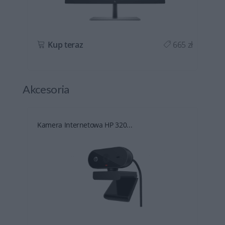
ł
Kup teraz
665 zł
Akcesoria
Kamera Internetowa HP 320...