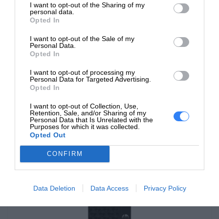
I want to opt-out of the Sharing of my
biurowego. Ich konstrukcja jest często funkcjonalna,
personal data.
SPECYFIKACJA
umożliwiając łatwe ustawienie na biurku i
Opted In
minimalizując bałagan kablowy.
I want to opt-out of the Sale of my
Personal Data.
Opted In
HP Pro oferują solidną wydajność, dzięki wydajnym
procesorom (często Intel Core lub AMD Ryzen) oraz
I want to opt-out of processing my
Personal Data for Targeted Advertising.
szybkim dyskom SSD, co przekłada się na płynną pracę
Opted In
i szybkie uruchamianie aplikacji.
I want to opt-out of Collection, Use,
Retention, Sale, and/or Sharing of my
Te komputery są często wyposażone w funkcje
Personal Data that Is Unrelated with the
Purposes for which it was collected.
zapewniające bezpieczeństwo danych, takie jak
Opted Out
zabezpieczenia przed cyberatakami, czytniki linii
CONFIRM
papilarnych, kamery z zasłonami lub oprogramowanie
do zarządzania bezpieczeństwem.
Data Deletion
Data Access
Privacy Policy
Monitory w komputerach HP Pro oferują wysoką
rozdzielczość i jakość obrazu. W zależności od modelu,