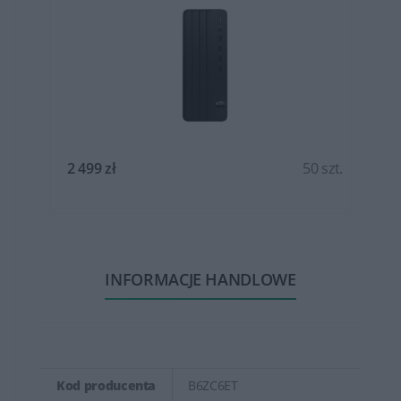
t.
2 499 zł
50 szt.
INFORMACJE HANDLOWE
Kod producenta
B6ZC6ET