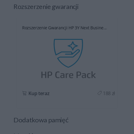
Rozszerzenie gwarancji
Rozszerzenie Gwarancji HP 3Y Next Busine...
ł
Kup teraz
188 zł
Dodatkowa pamięć