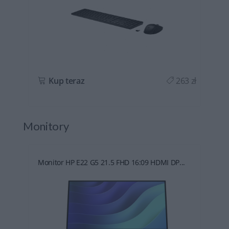
ł
Kup teraz
263 zł
Monitory
Monitor HP E22 G5 21.5 FHD 16:09 HDMI DP...