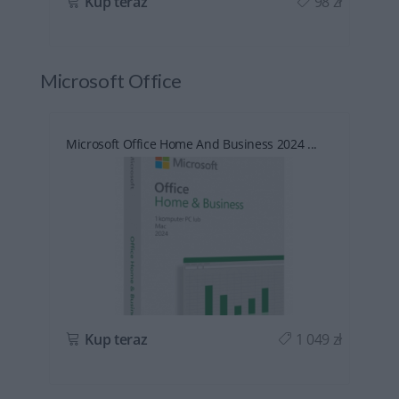
ł
Kup teraz
98 zł
Microsoft Office
Microsoft Office Home And Business 2024 ...
ł
Kup teraz
1 049 zł