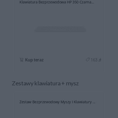
Klawiatura Bezprzewodowa HP 350 Czarna...
ł
Kup teraz
163 zł
Zestawy klawiatura + mysz
Zestaw Bezprzewodowy Myszy I Klawiatury ...