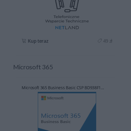
ł
Kup teraz
49 zł
Microsoft 365
Microsoft 365 Business Basic CSP BD938F1...