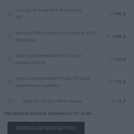
Licencja HP 3 lata Wolf Pro Security
468 zł
ESD
Microsoft Office Home and Business 2024
1 049 zł
Polski BOX
Mysz bezprzewodowa HP 255 Dual
109 zł
Wireless Mouse
Mysz bezprzewodowa HP 685 CFT Dual-
173 zł
Mode Mouse SmartBuy
Mysz HP 105 BLK Wired Mouse
74 zł
Potrzebujesz pomocy? Zadzwoń: 62 741 22 66
FORMULARZ KONTAKTOWY