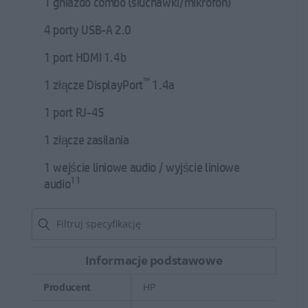
1 gniazdo combo (słuchawki/mikrofon)
4 porty USB-A 2.0
1 port HDMI 1.4b
™
1 złącze DisplayPort
1.4a
1 port RJ-45
1 złącze zasilania
1 wejście liniowe audio / wyjście liniowe
11
audio
Informacje podstawowe
Producent
HP