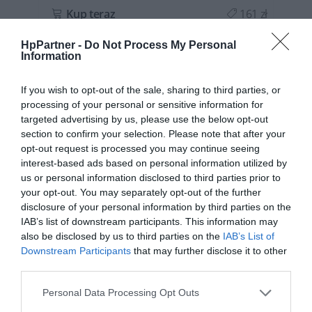
ł
Kup teraz
161 zł
HpPartner -
Do Not Process My Personal
Information
If you wish to opt-out of the sale, sharing to third parties, or
OPIS SERII
processing of your personal or sensitive information for
targeted advertising by us, please use the below opt-out
section to confirm your selection. Please note that after your
opt-out request is processed you may continue seeing
interest-based ads based on personal information utilized by
Linia komputerów HP Pro (ProDesk) to seria urządzeń
us or personal information disclosed to third parties prior to
skoncentrowanych głównie na potrzebach
your opt-out. You may separately opt-out of the further
disclosure of your personal information by third parties on the
biznesowych. Oferują one wydajność, niezawodność i
IAB’s list of downstream participants. This information may
zaawansowane funkcje, które są istotne dla środowiska
also be disclosed by us to third parties on the
IAB’s List of
pracy.
Downstream Participants
that may further disclose it to other
ROZWIŃ PEŁEN OPIS
third parties.
Komputery HP Pro mają zazwyczaj profesjonalny,
Personal Data Processing Opt Outs
ergonomiczny design, który pasuje do środowiska