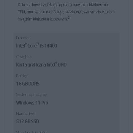
Ochrona inwestycji dzięki oprogramowaniu układowemu
TPM, mocowaniu na kłódkę oraz zintegrowanym akcesoriom
2
i wąskim blokadom kablowym.
Procesor
®
™
Intel
Core
i5 14400
Graphics
®
Karta graficzna Intel
UHD
Pamięć
16 GB DDR5
System operacyjny
Windows 11 Pro
Hard drives
512 GB SSD
Standard łączności