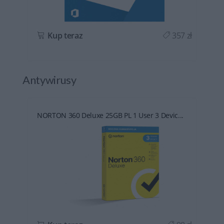
ł
Kup teraz
357 zł
Antywirusy
NORTON 360 Deluxe 25GB PL 1 User 3 Devic...