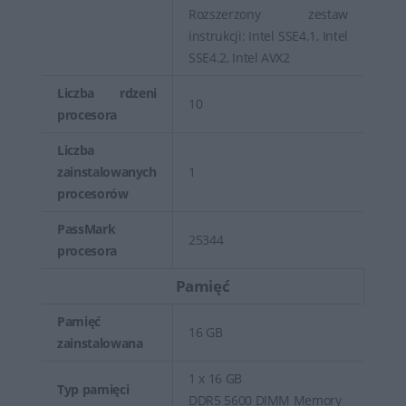
Rozszerzony zestaw
instrukcji: Intel SSE4.1, Intel
SSE4.2, Intel AVX2
Liczba rdzeni
10
procesora
Liczba
zainstalowanych
1
procesorów
PassMark
25344
procesora
Pamięć
Pamięć
16 GB
zainstalowana
1 x 16 GB
Typ pamięci
DDR5 5600 DIMM Memory