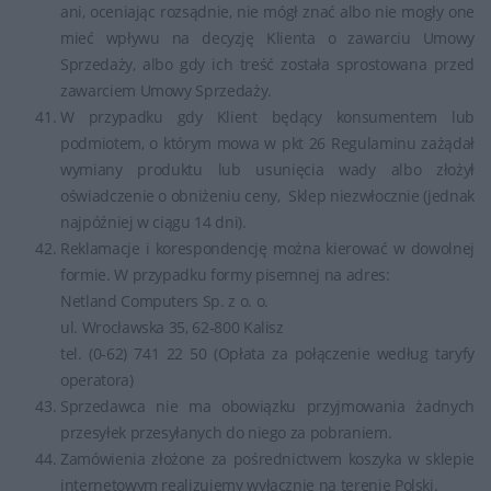
ani, oceniając rozsądnie, nie mógł znać albo nie mogły one
mieć wpływu na decyzję Klienta o zawarciu Umowy
Sprzedaży, albo gdy ich treść została sprostowana przed
zawarciem Umowy Sprzedaży.
W przypadku gdy Klient będący konsumentem lub
podmiotem, o którym mowa w pkt 26 Regulaminu zażądał
wymiany produktu lub usunięcia wady albo złożył
oświadczenie o obniżeniu ceny, Sklep niezwłocznie (jednak
najpóźniej w ciągu 14 dni).
Reklamacje i korespondencję można kierować w dowolnej
formie. W przypadku formy pisemnej na adres:
Netland Computers Sp. z o. o.
ul. Wrocławska 35, 62-800 Kalisz
tel. (0-62) 741 22 50 (Opłata za połączenie według taryfy
operatora)
Sprzedawca nie ma obowiązku przyjmowania żadnych
przesyłek przesyłanych do niego za pobraniem.
Zamówienia złożone za pośrednictwem koszyka w sklepie
internetowym realizujemy wyłącznie na terenie Polski.