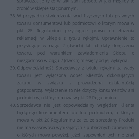
sprawdzać je tylko w taki sam sposób, w jaki mogliby to
zrobić w sklepie stacjonarnym.
W przypadku stwierdzenia wad fizycznych lub prawnych
towaru Konsumentowi lub podmiotowi, o którym mowa w
pkt 26 Regulaminu przysługuje prawo do złożenia
reklamacji w Sklepie z tytułu rękojmi. Uprawnienie to
przysługuje w ciągu 2 (dwóch) lat od daty doręczenia
towaru, pod warunkiem zawiadomienia Sklepu o
niezgodności w ciągu 2 (dwóch) miesięcy od jej wykrycia.
Odpowiedzialność Sprzedawcy z tytułu rękojmi za wady
towaru jest wyłączona wobec Klientów dokonujących
zakupu w związku z prowadzoną działalnością
gospodarczą. Wyłączenie to nie dotyczy konsumentów ani
podmiotów, o których mowa w pkt. 26 Regulaminu.
Sprzedawca nie jest odpowiedzialny względem Klienta
będącego konsumentem lub lub podmiotem, o którym
mowa w pkt 26 Regulaminu za to, że sprzedany Produkt
nie ma właściwości wynikających z publicznych zapewnień,
o których mowa powyżej, jeżeli zapewnień tych nie znał