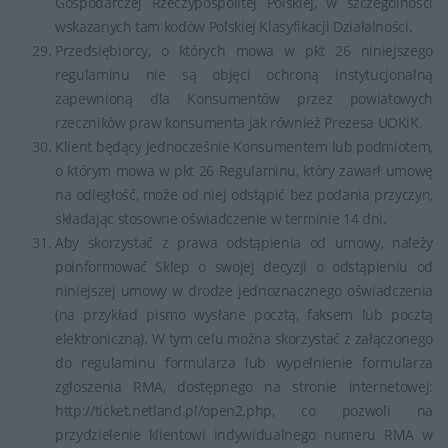
Gospodarczej Rzeczypospolitej Polskiej, w szczególności
wskazanych tam kodów Polskiej Klasyfikacji Działalności.
Przedsiębiorcy, o których mowa w pkt 26 niniejszego
regulaminu nie są objęci ochroną instytucjonalną
zapewnioną dla Konsumentów przez powiatowych
rzeczników praw konsumenta jak również Prezesa UOKiK.
Klient będący jednocześnie Konsumentem lub podmiotem,
o którym mowa w pkt 26 Regulaminu, który zawarł umowę
na odległość, może od niej odstąpić bez podania przyczyn,
składając stosowne oświadczenie w terminie 14 dni.
Aby skorzystać z prawa odstąpienia od umowy, należy
poinformować Sklep o swojej decyzji o odstąpieniu od
niniejszej umowy w drodze jednoznacznego oświadczenia
(na przykład pismo wysłane pocztą, faksem lub pocztą
elektroniczną). W tym celu można skorzystać z załączonego
do regulaminu formularza lub wypełnienie formularza
zgłoszenia RMA, dostępnego na stronie internetowej:
http://ticket.netland.pl/open2.php, co pozwoli na
przydzielenie klientowi indywidualnego numeru RMA w