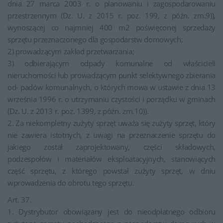
dnia 27 marca 2003 r. o planowaniu i zagospodarowaniu
przestrzennym (Dz. U. z 2015 r. poz. 199, z późn. zm.9)),
wynoszącej co najmniej 400 m2 poświęconej sprzedaży
sprzętu przeznaczonego dla gospodarstw domowych;
2) prowadzącym zakład przetwarzania;
3) odbierającym odpady komunalne od właścicieli
nieruchomości lub prowadzącym punkt selektywnego zbierania
od- padów komunalnych, o których mowa w ustawie z dnia 13
września 1996 r. o utrzymaniu czystości i porządku w gminach
(Dz. U. z 2013 r. poz. 1399, z późn. zm.10)).
2. Za niekompletny zużyty sprzęt uważa się zużyty sprzęt, który
nie zawiera istotnych, z uwagi na przeznaczenie sprzętu do
jakiego został zaprojektowany, części składowych,
podzespołów i materiałów eksploatacyjnych, stanowiących
część sprzętu, z którego powstał zużyty sprzęt, w dniu
wprowadzenia do obrotu tego sprzętu.
Art. 37.
1. Dystrybutor obowiązany jest do nieodpłatnego odbioru