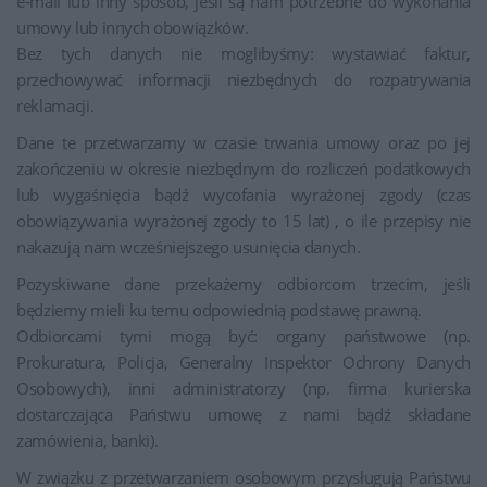
e-mail lub inny sposób, jeśli są nam potrzebne do wykonania
umowy lub innych obowiązków.
Bez tych danych nie moglibyśmy: wystawiać faktur,
przechowywać informacji niezbędnych do rozpatrywania
reklamacji.
Dane te przetwarzamy w czasie trwania umowy oraz po jej
zakończeniu w okresie niezbędnym do rozliczeń podatkowych
lub wygaśnięcia bądź wycofania wyrażonej zgody (czas
obowiązywania wyrażonej zgody to 15 lat) , o ile przepisy nie
nakazują nam wcześniejszego usunięcia danych.
Pozyskiwane dane przekażemy odbiorcom trzecim, jeśli
będziemy mieli ku temu odpowiednią podstawę prawną.
Odbiorcami tymi mogą być: organy państwowe (np.
Prokuratura, Policja, Generalny Inspektor Ochrony Danych
Osobowych), inni administratorzy (np. firma kurierska
dostarczająca Państwu umowę z nami bądź składane
zamówienia, banki).
W związku z przetwarzaniem osobowym przysługują Państwu