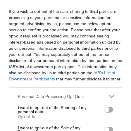
prowadzonego przez Sąd Rejonowy Poznań Nowe Miasto i
Wilda w Poznaniu, VIII Wydział Gospodarczy Krajowego
If you wish to opt-out of the sale, sharing to third parties, or
Rejestru Sądowego pod numerem KRS 0000347935, NIP
processing of your personal or sensitive information for
7792369887, Regon 301345068.
targeted advertising by us, please use the below opt-out
W sprawach nieuregulowanych niniejszym regulaminem
section to confirm your selection. Please note that after your
obowiązują przepisy kodeksu cywilnego oraz Ustawy o
opt-out request is processed you may continue seeing
interest-based ads based on personal information utilized by
świadczeniu usług drogą elektroniczną z dnia 18 lipca 2002
us or personal information disclosed to third parties prior to
r. (Dz. U. Nr 144, poz. 1204 ze zm.), Ustawy o prawach
your opt-out. You may separately opt-out of the further
konsumenta z dnia 30 maja 2014 r. (Dz. U. 2014 poz. 827),
disclosure of your personal information by third parties on the
Ustawy o pozasądowym rozwiązywaniu sporów
IAB’s list of downstream participants. This information may
konsumenckich z dnia 23 września 2016 r. (U. 2016 poz.
also be disclosed by us to third parties on the
IAB’s List of
1823) oraz inne właściwe przepisy prawa polskiego.
Downstream Participants
that may further disclose it to other
third parties.
Załączniki do niniejszego regulaminu:
Personal Data Processing Opt Outs
Formularz zwrotu online [RMA]
Formularz zwrotu PDF
I want to opt-out of the Sharing of my
personal data.
Opted In
Regulamin przedsprzedaży
obowiązujący od dnia 8 grudnia
2020 r.
I want to opt-out of the Sale of my