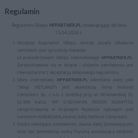
Regulamin
Regulamin Sklepu
HPPARTNER.PL
obowiązujący od dnia
15.04.2026 r.
Niniejszy Regulamin Sklepu określa zasady składania
zamówień oraz sprzedaży towarów
za pośrednictwem Sklepu Internetowego
HPPARTNER.PL
.
Zarejestrowanie się w sklepie i złożenie zamówienia jest
równoznaczne z akceptacją sklepowego regulaminu.
Sklep internetowy
HPPARTNER.PL
(określany dalej jako
"Sklep NETLAND") jest własnością firmy Netland
Computers Sp. z o.o. z siedzibą przy ul. Wrocławskiej 35,
62-800 Kalisz, NIP 6182144184, REGON 302447150,
zarejestrowanej w Krajowym Rejestrze Sądowym pod
numerem 0000465606
,
zwanej dalej Netland Computers.
Osoba składająca zamówienie, zwana dalej Zamawiającym,
musi być pełnoletnią osobą fizyczną posiadająca zdolność