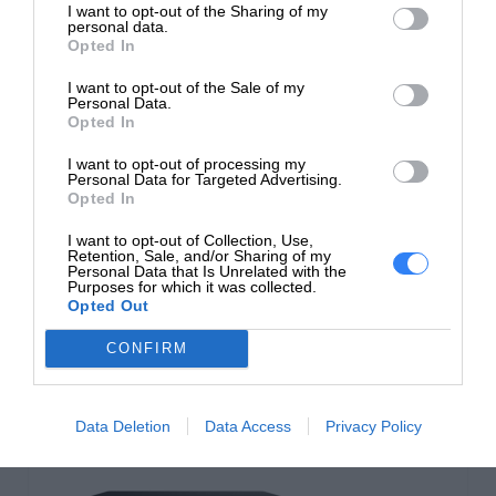
Komputer HP Pro SFF 290 G9 I5-12400
I want to opt-out of the Sharing of my
32GB 512GB SSD W11P
personal data.
Opted In
i5-12400 | RAM: 32GB | SSD: 512GB |
I want to opt-out of the Sale of my
Personal Data.
Opted In
I want to opt-out of processing my
3 399 zł
Personal Data for Targeted Advertising.
3 699 zł
Opted In
I want to opt-out of Collection, Use,
Dostępność:
50 sztuk
Retention, Sale, and/or Sharing of my
Personal Data that Is Unrelated with the
Purposes for which it was collected.
DO KOSZYKA
Opted Out
CONFIRM
Data Deletion
Data Access
Privacy Policy