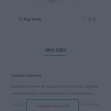
ł
Kup teraz
26 zł
OPIS SERII
Drukarki laserowe
Drukarki laserowe HP są powszechnie znane z wysokiej
jakości wydruku, szybkości działania i niezawodności.
Drukarki laserowe HP używają technologii laserowej do
ROZWIŃ PEŁEN OPIS