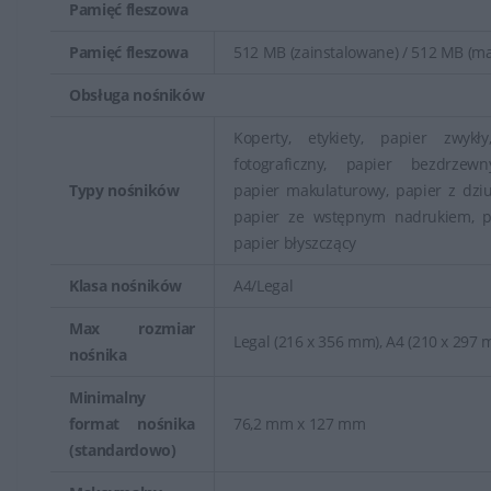
Pamięć fleszowa
Pamięć fleszowa
512 MB (zainstalowane) / 512 MB (ma
Obsługa nośników
Koperty, etykiety, papier zwykły
fotograficzny, papier bezdrzew
Typy nośników
papier makulaturowy, papier z dzi
papier ze wstępnym nadrukiem, po
papier błyszczący
Klasa nośników
A4/Legal
Max rozmiar
Legal (216 x 356 mm), A4 (210 x 297
nośnika
Minimalny
format nośnika
76,2 mm x 127 mm
(standardowo)