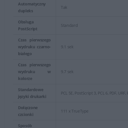
Automatyczny
Tak
dupleks
Obsługa
Standard
PostScript
Czas pierwszego
wydruku czarno-
9.1 sek
białego
Czas pierwszego
wydruku w
9.7 sek
kolorze
Standardowe
PCL 5E, PostScript 3, PCL 6, PDF, URF
języki drukarki
Dołączone
111 x TrueType
czcionki
Sposób