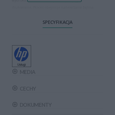
wydruku, co umożliwia szybkie i precyzyjne
drukowanie. Proces obejmuje naświetlanie bębna
światłem laserowym, co powoduje przyciągnięcie
SPECYFIKACJA
tonera na obszary naświetlone i przeniesienie go na
papier, tworząc wydrukowany obraz.
Dzięki technologii laserowej, drukarki HP oferują
doskonałą jakość wydruku tekstów, grafik i obrazów.
Tonery laserowe zapewniają ostry, wyraźny i trwały
wydruk, co jest idealne zarówno do dokumentów
tekstowych, jak i grafik.
MEDIA
Drukarki laserowe HP są znane z szybkiego działania,
szczególnie w przypadku wydruku dużych ilości
CECHY
dokumentów. Modele biurowe często oferują wysokie
prędkości drukowania na minutę, co sprawia, że są
DOKUMENTY
efektywne w pracy biurowej.