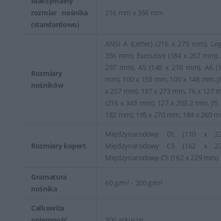
Maksymalny
rozmiar nośnika
216 mm x 356 mm
(standardowo)
ANSI A (Letter) (216 x 279 mm), Leg
356 mm), Executive (184 x 267 mm), 
297 mm), A5 (148 x 210 mm), A6 (
Rozmiary
mm), 100 x 150 mm, 100 x 148 mm, JI
nośników
x 257 mm), 197 x 273 mm, 76 x 127 m
(216 x 343 mm), 127 x 203.2 mm, JIS 
182 mm), 195 x 270 mm, 184 x 260 
Międzynarodowy DL (110 x 2
Rozmiary kopert
Międzynarodowy C5 (162 x 2
Międzynarodowy C5 (162 x 229 mm)
Gramatura
60 g/m² - 200 g/m²
nośnika
Całkowita
pojemność
300 arkusze