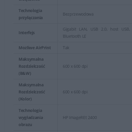
fotografii czy materiałów reklamowych.
Technologia
Bezprzewodowa
przyłączania
Gigabit LAN, USB 2.0, host USB, W
Interfejs
Bluetooth LE
Mozliwe AirPrint
Tak
Maksymalna
Rozdzielczość
600 x 600 dpi
(B&W)
Maksymalna
Rozdzielczość
600 x 600 dpi
(Kolor)
Technologia
wygładzania
HP ImageREt 2400
obrazu