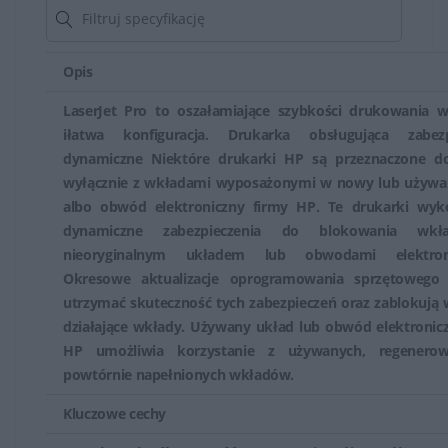
Drukarki laserowe HP zazwyczaj oferują ekonomiczny
sposób drukowania, ponieważ koszty wydruku na
Opis
stronę są często niższe niż w przypadku drukarek
atramentowych. Ponadto, tonery laserowe mają dłuższą
LaserJet Pro to oszałamiające szybkości drukowania w
żywotność niż wkłady do drukarek atramentowych.
iłatwa konfiguracja. Drukarka obsługująca zabezp
dynamiczne Niektóre drukarki HP są przeznaczone d
Drukarki laserowe HP są popularne zarówno w domach,
wyłącznie z wkładami wyposażonymi w nowy lub używa
biurach, jak i firmach, ponieważ oferują wysoką jakość
albo obwód elektroniczny firmy HP. Te drukarki wyko
dynamiczne zabezpieczenia do blokowania wk
wydruku, szybkość działania oraz niskie koszty
nieoryginalnym układem lub obwodami elektroni
eksploatacji. Są one wyborem szczególnie
Okresowe aktualizacje oprogramowania sprzętowego
odpowiednim dla tych, którzy potrzebują wydajnego
utrzymać skuteczność tych zabezpieczeń oraz zablokują 
urządzenia do dużych ilości dokumentów, zapewniając
działające wkłady. Używany układ lub obwód elektronic
precyzyjne i trwałe wydruki.
HP umożliwia korzystanie z używanych, regenero
powtórnie napełnionych wkładów.
Drukarki atramentowe
Kluczowe cechy
Drukarki atramentowe HP są popularne zarówno w