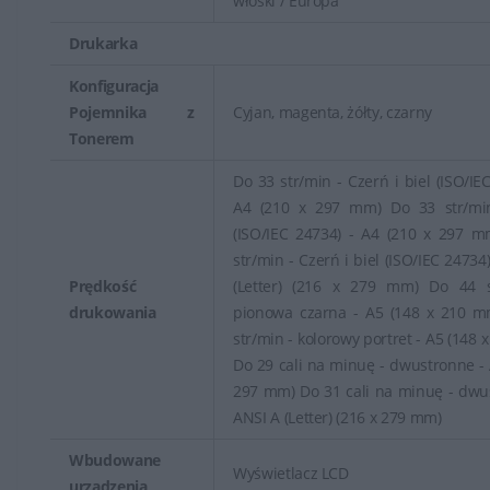
włoski / Europa
Wiele drukarek atramentowych HP oferuje funkcje
bezprzewodowego drukowania, co pozwala
Drukarka
użytkownikom na łatwe drukowanie z urządzeń
Konfiguracja
mobilnych, laptopów czy tabletów bez konieczności
Pojemnika z
Cyjan, magenta, żółty, czarny
fizycznego podłączania się do drukarki.
Tonerem
Drukarki atramentowe HP często są dostępne w
Do 33 str/min - Czerń i biel (ISO/IE
przystępnych cenach, a także oferują możliwość
A4 (210 x 297 mm) Do 33 str/min
(ISO/IEC 24734) - A4 (210 x 297 
wymiany pojedynczych zasobników z tuszem, co może
str/min - Czerń i biel (ISO/IEC 24734
przyczynić się do obniżenia kosztów eksploatacji w
Prędkość
(Letter) (216 x 279 mm) Do 44 s
dłuższej perspektywie.
drukowania
pionowa czarna - A5 (148 x 210 m
str/min - kolorowy portret - A5 (148
Drukarki atramentowe HP są popularne ze względu na
Do 29 cali na minuę - dwustronne - 
ich wszechstronność, jakość wydruku oraz dostępność
297 mm) Do 31 cali na minuę - dwu
różnorodnych funkcji. Stanowią one dobry wybór dla
ANSI A (Letter) (216 x 279 mm)
osób, które potrzebują drukarki do codziennego użytku,
Wbudowane
szczególnie do drukowania kolorowych dokumentów,
Wyświetlacz LCD
urządzenia