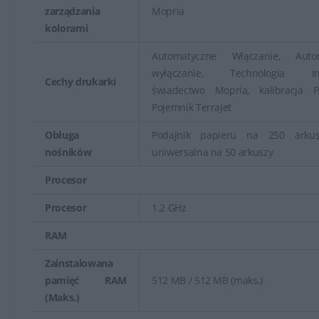
zarządzania
Mopria
kolorami
Automatyczne Włączanie, Auto
wyłączanie, Technologia Inst
Cechy drukarki
świadectwo Mopria, kalibracja 
Pojemnik TerraJet
Obługa
Podajnik papieru na 250 arkus
nośników
uniwersalna na 50 arkuszy
Procesor
Procesor
1.2 GHz
RAM
Zainstalowana
pamięć RAM
512 MB / 512 MB (maks.)
(Maks.)