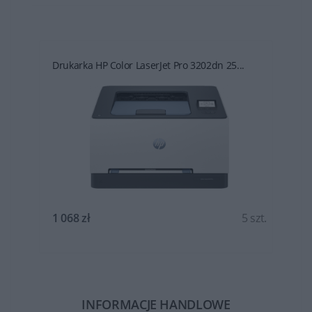
Drukarka HP Color LaserJet Pro 3202dn 25...
t.
1 068 zł
5 szt.
INFORMACJE HANDLOWE