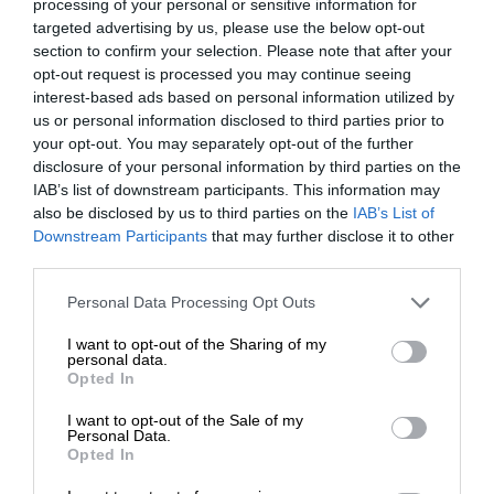
processing of your personal or sensitive information for
pracy(maks.)
targeted advertising by us, please use the below opt-out
section to confirm your selection. Please note that after your
Zalecana ilość
750 - 4000 stron
opt-out request is processed you may continue seeing
miesięczna
interest-based ads based on personal information utilized by
us or personal information disclosed to third parties prior to
Praca w sieci
your opt-out. You may separately opt-out of the further
Praca w sieci
Serwer wydruków
disclosure of your personal information by third parties on the
IAB’s list of downstream participants. This information may
Protokół
also be disclosed by us to third parties on the
IAB’s List of
SNMP 1, SNMP 2, SNMP 3, HTTP, HT
zdalnego
Downstream Participants
that may further disclose it to other
IPv4, IPv6
third parties.
zarządzania
Personal Data Processing Opt Outs
Protokoły
SSL, Apple Bonjour, TLS, 802.1x, EAP-
zabezpieczeń i
Direct, PEAP, WEP, WPA, WPA2, TKIP, 
I want to opt-out of the Sharing of my
charakterystyka
WPA-Enterprise, obsługa IPv6
personal data.
Opted In
Rozszerzenie / połączenie
I want to opt-out of the Sale of my
Personal Data.
1 x USB 2.0 — host - 4 pin USB Typ 
Opted In
Połączenia
2.0 - USB 4 pin Typ B 1 x Gigabit LAN