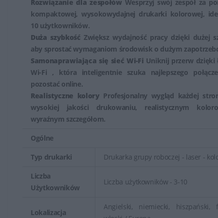
Rozwiązanie dla zespołów
Wesprzyj swój zespół za po
domach, biurach, jak i małych firmach ze względu na
kompaktowej, wysokowydajnej drukarki kolorowej, idea
swoją wszechstronność, jakość wydruku oraz
10 użytkowników.
różnorodność dostępnych funkcji.
Duża szybkość
Zwiększ wydajność pracy dzięki dużej s
aby sprostać wymaganiom środowisk o dużym zapotrzeb
Drukarki atramentowe HP oferują doskonałą jakość
Samonaprawiająca się sieć Wi-Fi
Uniknij przerw dzięki 
wydruku, szczególnie jeśli chodzi o wydruki kolorowe,
Wi-Fi , która inteligentnie szuka najlepszego połącze
fotografie czy obrazy. Nowoczesne modele drukarek HP
pozostać online.
wykorzystują zaawansowane technologie atramentów,
Realistyczne kolory
Profesjonalny wygląd każdej stron
wysokiej jakości drukowaniu, realistycznym kolo
co pozwala uzyskać wyraziste kolory i ostrość detali.
wyraźnym szczegółom.
HP oferuje szeroki wybór modeli drukarek
Ogólne
atramentowych, w tym zarówno proste drukarki
Typ drukarki
Drukarka grupy roboczej - laser - ko
jednofunkcyjne, jak i urządzenia wielofunkcyjne, które
mogą skanować, kopiować i drukować. Istnieją także
Liczba
Liczba użytkowników - 3-10
specjalne modele dedykowane do druku fotografii,
Użytkowników
które zapewniają doskonałą jakość zdjęć.
Angielski, niemiecki, hiszpański, f
Lokalizacja