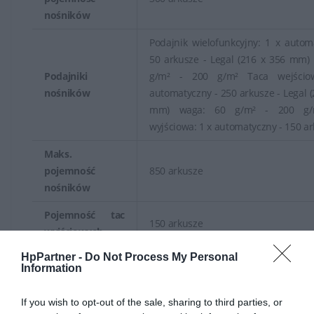
nośników
Podajnik wielofunkcyjny: 1 x autom
50 arkusze - Legal (216 x 356 mm)
Podajniki
g/m² - 200 g/m² Taca wejścio
nośników
automatyczny - 250 arkusze - Legal (
mm) waga: 60 g/m² - 200 g/
wyjściowa: 1 x automatyczny - 150 a
Maks.
pojemność
850 arkusze
nośników
Pojemność tac
150 arkusze
wyjściowych
HpPartner -
Do Not Process My Personal
Cykl pracy
Information
Normatywny
If you wish to opt-out of the sale, sharing to third parties, or
cykl
50000 strony