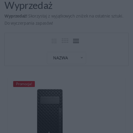
Wyprzedaż
Wyprzedaż!
Skorzystaj z wyjątkowych zniżek na ostatnie sztuki.
Do wyczerpania zapasów!
Promocja!