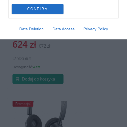
Monitor HP S5 Pro 524pf 23.8 FHD HDMI
CONFIRM
DP
Data Deletion
Data Access
Privacy Policy
624 zł
672 zł
9D9L6UT
Dostępność:
4 szt.
Dodaj do koszyka
Promocja!