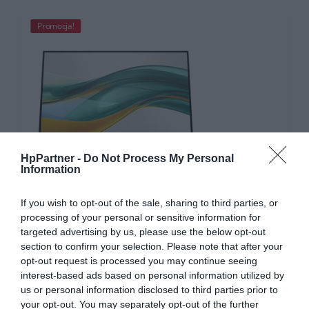
Promocja!
HpPartner -
Do Not Process My Personal
Information
If you wish to opt-out of the sale, sharing to third parties, or
Monitor HP E24u G5 23.8 FHD HDMI DP
processing of your personal or sensitive information for
USB-C (brak Standu)
targeted advertising by us, please use the below opt-out
section to confirm your selection. Please note that after your
opt-out request is processed you may continue seeing
interest-based ads based on personal information utilized by
us or personal information disclosed to third parties prior to
528 zł
your opt-out. You may separately opt-out of the further
555 zł