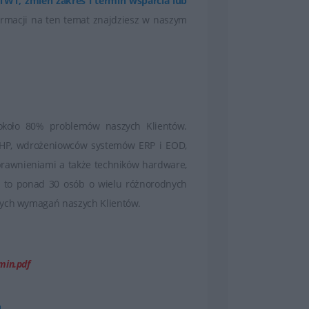
 TWT, zmień zakres i termin wsparcia lub
rmacji na ten temat znajdziesz w naszym
 około 80% problemów naszych Klientów.
HP, wdrożeniowców systemów ERP i EOD,
prawnieniami a także techników hardware,
y to ponad 30 osób o wielu różnorodnych
owych wymagań naszych Klientów.
min.pdf