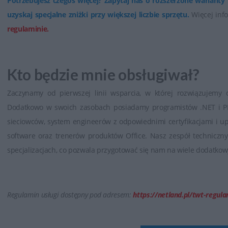
Potrzebujesz czegoś więcej? Zapytaj nas o rozszerzone warianty
uzyskaj specjalne zniżki przy większej liczbie sprzętu.
Więcej info
regulaminie.
Kto będzie mnie obsługiwał?
Zaczynamy od pierwszej linii wsparcia, w której rozwiązujemy
Dodatkowo w swoich zasobach posiadamy programistów .NET i P
sieciowców, system engineerów z odpowiednimi certyfikacjami i u
software oraz trenerów produktów Office. Nasz zespół techniczn
specjalizacjach, co pozwala przygotować się nam na wiele dodatk
Regulamin usługi dostępny pod adresem:
https://netland.pl/twt-regula