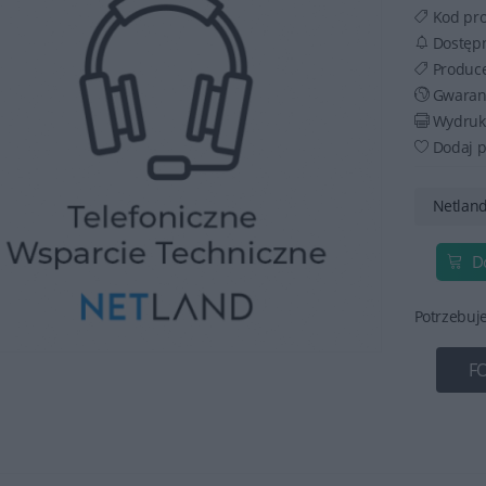
Kod pr
Dostęp
Produc
Gwaran
Wydruku
Dodaj p
Netland
D
Potrzebuj
F