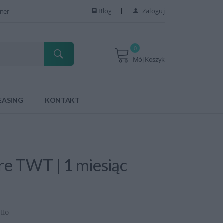
Blog
Zaloguj
ner
0
Mój Koszyk
EASING
KONTAKT
re TWT | 1 miesiąc
tto