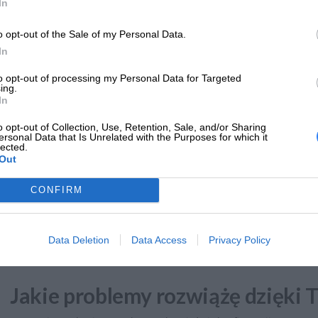
In
o opt-out of the Sale of my Personal Data.
In
to opt-out of processing my Personal Data for Targeted
ing.
In
o opt-out of Collection, Use, Retention, Sale, and/or Sharing
ersonal Data that Is Unrelated with the Purposes for which it
lected.
Out
CONFIRM
Ważne – nie limitujemy ilości zdarzeń w miesiącu, pamiętaj jed
urządzenia.
Data Deletion
Data Access
Privacy Policy
Jakie problemy rozwiążę dzięki