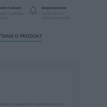
wlett Packard
Bezpieczeństwo
ujesz u zaufanego
Szybkie płatności
tawcy
wspierają Przelewy24
YTANIE O PRODUKT
możliwia użytkownikom wydłużenie okresu