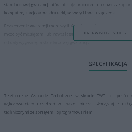
standardowej gwarancji, którą oferuje producent na nowo zakupion
komputery stacjonarne, drukarki, serwery i inne urządzenia.
Rozszerzenie gwarancji może wydłużyć standardowy okres gwarancji
ROZWIŃ PEŁEN OPIS
może być miesiącami lub nawet latami, w zależności od wybranej opc
od daty wygaśnięcia standardowej gwarancji.
Niektóre programy rozszerzenia gwarancji mogą również oferować d
SPECYFIKACJA
techniczna 24/7, priorytetowy serwis, możliwość wymiany urządze
naprawy itp.
Kluczowym elementem przed podjęciem decyzji o rozszerzeniu gwara
warunkami, zakresem pokrycia, okresem rozszerzenia oraz dodatk
Telefoniczne Wsparcie Techniczne, w skrócie TWT, to sposób
konkretnego programu gwarancyjnego. To pozwala na dokonanie wyb
wykorzystaniem urządzeń w Twoim biurze. Skorzystaj z usłu
potrzebom użytkownika oraz zapewnia odpowiednie wsparcie w pr
technicznymi ze sprzętem i oprogramowaniem.
urządzeniem w przyszłości.