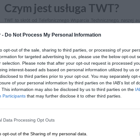
Czym jest usługa TWT?
TWT to skrót od Telefonicznego Wsparcia Technicznego, naszej au
helpdesku. TWT to pomoc zdalna dla użytkowników w sytuacj
 -
Do Not Process My Personal Information
operacyjnym czy oprogramowaniem biurowym. Są to najczęściej p
stacji roboczej (np. niedziałająca poczta, brak dostępu do Inte
to opt-out of the sale, sharing to third parties, or processing of your per
itd.).
formation for targeted advertising by us, please use the below opt-out s
r selection. Please note that after your opt-out request is processed y
Chcesz nas przetestować? Każdy z kupionych u nas laptopów pr
eing interest-based ads based on personal information utilized by us or
disclosed to third parties prior to your opt-out. You may separately opt-
TWT aktywowaną automatycznie.
losure of your personal information by third parties on the IAB’s list of
. This information may also be disclosed by us to third parties on the
IA
Participants
that may further disclose it to other third parties.
Jak to działa? – W trzech prosty
l Data Processing Opt Outs
o opt-out of the Sharing of my personal data.