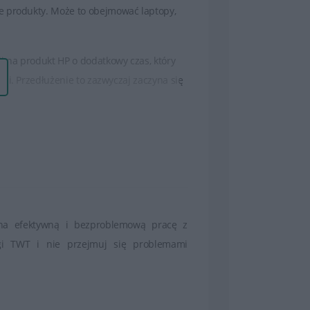
e produkty. Może to obejmować laptopy,
 na produkt HP o dodatkowy czas, który
ji. Przedłużenie to zazwyczaj zaczyna się
odatkowe korzyści, takie jak pomoc
nia na nowe w przypadku niemożności
ncji HP jest dokładne zapoznanie się z
owymi korzyściami oferowanymi w ramach
 na efektywną i bezproblemową pracę z
oru, który najlepiej odpowiada
gi TWT i nie przejmuj się problemami
zypadku ewentualnych problemów z