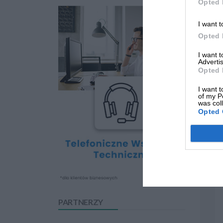
Opted 
I want t
Opted 
I want 
Advertis
Opted 
I want t
of my P
was col
Opted 
PARTNERZY