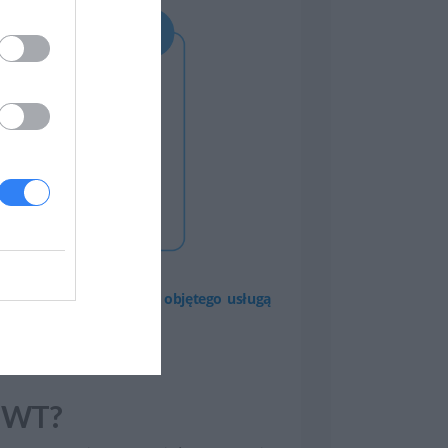
nak, by pomoc dotyczyła objętego usługą
 TWT?