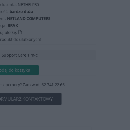
oducenta:
NETHELP30
ność:
bardzo duża
ent:
NETLAND COMPUTERS
cja:
BRAK
j ulotkę:
rodukt do ulubionych!
 Support Care 1 m-c
odaj do koszyka
esz pomocy? Zadzwoń: 62 741 22 66
ORMULARZ KONTAKTOWY