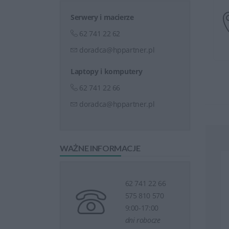
Serwery i macierze
62 741 22 62
doradca@hppartner.pl
Laptopy i komputery
62 741 22 66
doradca@hppartner.pl
WAŻNE INFORMACJE
62 741 22 66
575 810 570
9:00-17:00
dni robocze