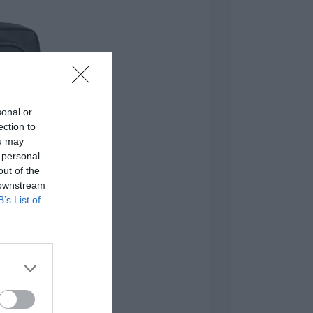
iają ochronę i ułatwiają przenoszenie
rozmiarów, można wybrać torbę
równo pod względem ochrony, jak i
sonal or
ection to
ou may
 personal
out of the
 downstream
B’s List of