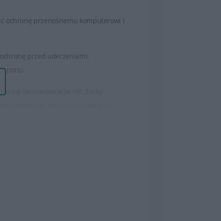
nić ochronę przenośnemu komputerowi i
 ochronę przed uderzeniami,
nsportu.
h wymiarów notebooków HP. Torby
przechowywanie akcesoriów takich jak
eriałów, które zapewniają ochronę
e oraz regulowany pasek na ramię, co
gnu laptopów marki HP, co daje spójny