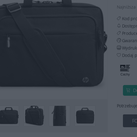
Najniższa 
Kod pr
Dostęp
Produc
Gwaran
Wydruku
Dodaj p
D
Potrzebuj
F