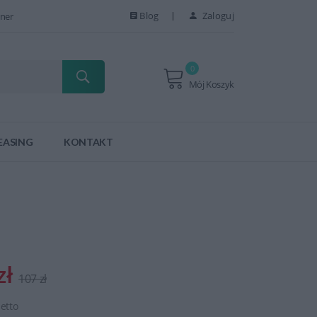
Blog
Zaloguj
ner
0
Mój Koszyk
EASING
KONTAKT
zł
107 zł
netto