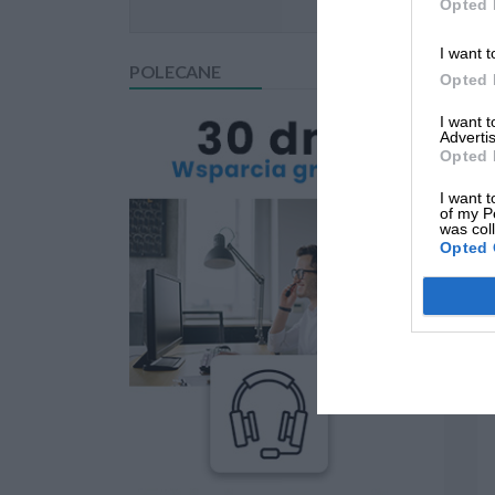
Opted 
I want t
POLECANE
Opted 
I want 
Advertis
Opted 
I want t
of my P
was col
Opted 