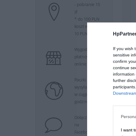
- pobranie 15
zł
* do 100 PLN
koszt wysyłki
10 PLN
HpPartner
If you wish 
Wygodne
sensitive in
płatności
confirm you
online
continue se
information 
Paczki
further disc
wysyłamy
participants
Downstream 
w ciągu 24
godzin.
Persona
Dołącz do nas
na
I want t
Facebooku.