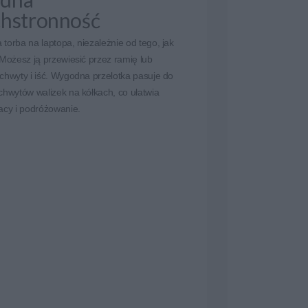
hstronność
torba na laptopa, niezależnie od tego, jak
 Możesz ją przewiesić przez ramię lub
chwyty i iść. Wygodna przelotka pasuje do
chwytów walizek na kółkach, co ułatwia
acy i podróżowanie.