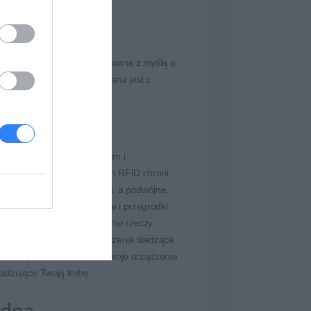
wojego laptopa. Zaprojektowana z myślą o
 Business 15,6 cala wykonana jest z
czenia i zapewniają wygodę.
eczeństwo
cę doświadczonym złodziejom i
nym kieszonkowcom. Kieszeń RFID chroni
owe i dane przed skanerami, a podwójne,
kłódkę zamki błyskawiczne i przegródki
a bezpieczne przechowywanie rzeczy.
t również kieszeń na urządzenie śledzące
w której możesz umieścić swoje urządzenie
alizujące Twoją torbę.
dna