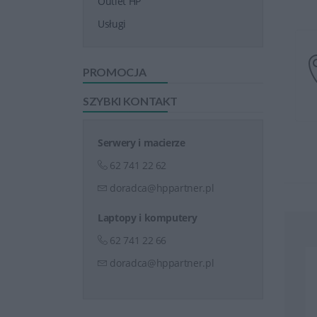
Outlet HP
Usługi
PROMOCJA
SZYBKI KONTAKT
Serwery i macierze
62 741 22 62
doradca@hppartner.pl
Laptopy i komputery
62 741 22 66
doradca@hppartner.pl