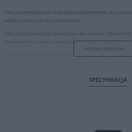
Torby do notebooków HP są specjalnie zaprojektowane, aby zapew
ułatwić przenoszenie wraz z akcesoriami.
Torby do notebooków HP są wyściełane, aby zapewnić odpowiednią
zarysowaniami i innymi uszkodzeniami mechanicznymi podczas tra
ROZWIŃ PEŁEN OPIS
Dostępne są różne rozmiary torb, które są dostosowane do różnyc
posiadają różne komory, kieszenie i przegródki, które umożliwiają 
zasilacze, myszki, pendrive'y, dokumenty czy telefon komórkowy.
SPECYFIKACJA
Torby do notebooków HP są wykonane z trwałych i wytrzymałych mat
laptopa przed czynnikami zewnętrznymi.
Torby zazwyczaj posiadają wygodne uchwyty do przenoszenia w ręc
ułatwia ich noszenie.Torby HP często są estetyczne i pasują do desi
wygląd zestawu komputerowego.