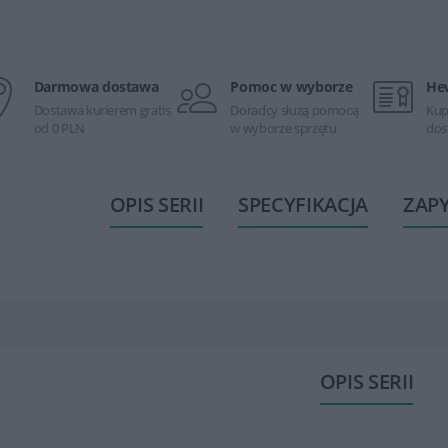
Darmowa dostawa
Pomoc w wyborze
He
Dostawa kurierem gratis
Doradcy służą pomocą
Kup
od 0 PLN
w wyborze sprzętu
dos
OPIS SERII
SPECYFIKACJA
ZAP
OPIS SERII