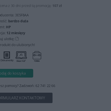
cena z 30 dni przed tą promocją:
107 zł
oducenta:
3E5F8AA
ność:
bardzo duża
ent:
HP
cja:
12 miesięcy
j ulotkę:
rodukt do ulubionych!
odaj do koszyka
esz pomocy? Zadzwoń: 62 741 22 66
ORMULARZ KONTAKTOWY