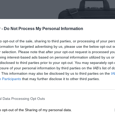
Torby do notebooków HP są dedykowanymi akcesoriami, które zapewn
przenośnych komputerów tej marki. Dzięki różnorodności modeli i 
odpowiednią do konkretnego laptopa, spełniając swoje potrzeby za
funkcjonalności przechowywania dodatkowych akcesoriów.
 -
Do Not Process My Personal Information
to opt-out of the sale, sharing to third parties, or processing of your per
formation for targeted advertising by us, please use the below opt-out s
r selection. Please note that after your opt-out request is processed y
eing interest-based ads based on personal information utilized by us or
disclosed to third parties prior to your opt-out. You may separately opt-
losure of your personal information by third parties on the IAB’s list of
. This information may also be disclosed by us to third parties on the
IA
Participants
that may further disclose it to other third parties.
l Data Processing Opt Outs
o opt-out of the Sharing of my personal data.