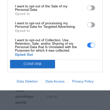
prędkość
I want to opt-out of the Sale of my
6 x
Personal Data.
zapisu DVD-R
Opted In
(DL)
I want to opt-out of processing my
Max.
Personal Data for Targeted Advertising.
Opted In
prędkość
6 x
zapisu DVD+R
I want to opt-out of Collection, Use,
Retention, Sale, and/or Sharing of my
(DL)
Personal Data that Is Unrelated with the
Purposes for which it was collected.
Max.
Opted Out
prędkość
6 x
CONFIRM
zapisu DVD-
RAM
LightScribe
Nie
Data Deletion
Data Access
Privacy Policy
Kolor
przedniego
Czarny
panelu