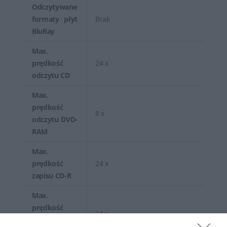
Odczytywane
formaty płyt
Brak
BluRay
Max.
prędkość
24 x
odczytu CD
Max.
prędkość
8 x
odczytu DVD-
RAM
Max.
prędkość
24 x
zapisu CD-R
Max.
prędkość
24 x
zapisu CD-