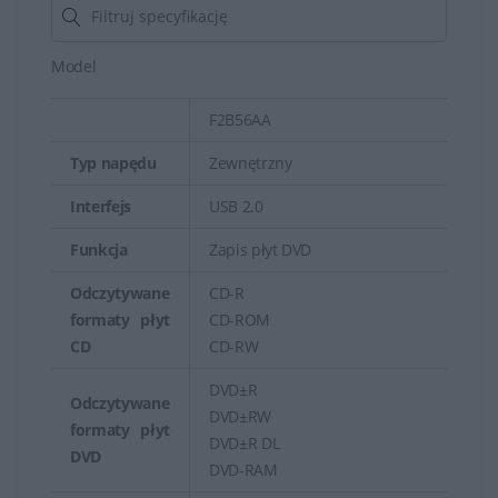
HP oferuje szeroki zakres części zamiennych, które są
dostępne w sklepach internetowych, autoryzowanych
Model
punktach serwisowych lub bezpośrednio od
F2B56AA
producenta. Ważne jest, aby upewnić się, że część
zamienna jest kompatybilna z konkretnym modelem
Typ napędu
Zewnętrzny
urządzenia przed dokonaniem zakupu, aby uniknąć
Interfejs
USB 2.0
problemów z instalacją lub działaniem sprzętu.
Funkcja
Zapis płyt DVD
Produkty oryginalne HP zazwyczaj zapewniają najlepszą
kompatybilność i jakość, choć na rynku dostępne są
Odczytywane
CD-R
również produkty zamienników.
formaty płyt
CD-ROM
CD
CD-RW
DVD±R
Odczytywane
DVD±RW
formaty płyt
DVD±R DL
DVD
DVD-RAM