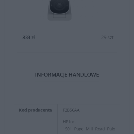
t.
833 zł
29 szt.
INFORMACJE HANDLOWE
Kod producenta
F2B56AA
HP Inc.
1501 Page Mill Road Palo