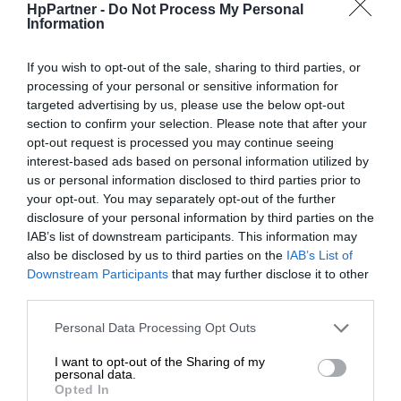
RW
HpPartner -
Do Not Process My Personal
Information
Max.
prędkość
6 x
If you wish to opt-out of the sale, sharing to third parties, or
zapisu DVD-R
processing of your personal or sensitive information for
targeted advertising by us, please use the below opt-out
Max.
section to confirm your selection. Please note that after your
prędkość
opt-out request is processed you may continue seeing
6 x
interest-based ads based on personal information utilized by
zapisu DVD-
us or personal information disclosed to third parties prior to
RW
your opt-out. You may separately opt-out of the further
disclosure of your personal information by third parties on the
Max.
IAB’s list of downstream participants. This information may
prędkość
8 x
also be disclosed by us to third parties on the
IAB’s List of
zapisu DVD+R
Downstream Participants
that may further disclose it to other
third parties.
Max.
prędkość
Personal Data Processing Opt Outs
8 x
zapisu
I want to opt-out of the Sharing of my
DVD+RW
personal data.
Opted In
Max.