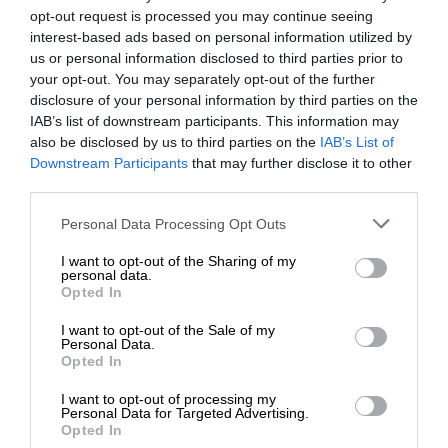
Wymiary
61.34 cm x 22.89 cm x
opt-out request is processed you may continue seeing
(szer./głęb./wys.)
54.38 cm - z podstawką
interest-based ads based on personal information utilized by
us or personal information disclosed to third parties prior to
Waga
6.2 kg
your opt-out. You may separately opt-out of the further
disclosure of your personal information by third parties on the
Złącza
IAB’s list of downstream participants. This information may
also be disclosed by us to third parties on the
IAB’s List of
DisplayPort 1.2 (HDCP)
Downstream Participants
that may further disclose it to other
HDMI (HDCP) Upstream
third parties.
Interfejsy
USB-B 4 x USB 3.2
Personal Data Processing Opt Outs
Generacji 1. downstream
(1 x ładowanie)
I want to opt-out of the Sharing of my
personal data.
Mechaniczne
Opted In
Regulacja pozycji
Wysokość, odchylenie,
I want to opt-out of the Sale of my
Personal Data.
ekranu
pokrętło, pivot (obrót)
Opted In
Kąt pochylenia
-5/+20
I want to opt-out of processing my
Personal Data for Targeted Advertising.
Kąt obrotu
90
Opted In