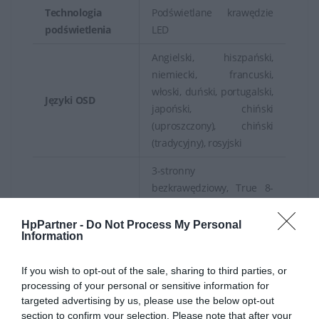
Technologia
Podświetlane krawędzie
podświetlenia
LED
Angielski, hiszpański,
niemiecki, francuski,
włoski, duński, portugalski,
Języki OSD
japoński, chiński
(uproszczony), chiński
(tradycyjny), rosyjski
3-stronny
bezkrawędziowy, True 8-
bit, HP Eye Ease, HP
Charakterystyka
Progressive White Balance,
HpPartner -
Do Not Process My Personal
Information
technologia Flicker Free,
technologia Low Blue Light
If you wish to opt-out of the sale, sharing to third parties, or
Odlotowa czerń, czerń i
processing of your personal or sensitive information for
Kolor
srebro (podstawa)
targeted advertising by us, please use the below opt-out
section to confirm your selection. Please note that after your