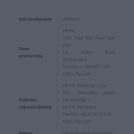
Kod producenta
9D9S0UT
HP Inc.
1501 Page Mill Road Palo
Alto,
Dane
CA 94304 Stany
producenta
Zjednoczone
Telefon: +1 650-857-1501
https://hp.com
HP Inc. Polska Sp. z o.o.
Plac Marszałka Józefa
Podmiot
Piłsudskiego 1
odpowiedzialny
00-078 Warszawa
Telefon: +48 22 50 20 670
https://hp.com
Pomoc
https://support.hp.com/pl-