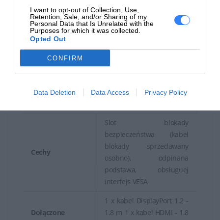
Kąt rotacji
180
I want to opt-out of Collection, Use,
Retention, Sale, and/or Sharing of my
Personal Data that Is Unrelated with the
Regulacja
Purposes for which it was collected.
150 mm
Opted Out
wysokości
CONFIRM
Interfejs
Montażowy
100 x 100 mm
VESA
Data Deletion
Data Access
Privacy Policy
Różne
Slot blokady
bezpieczeństwa (kabel
blokady sprzedawany
Cechy
osobno), odpinana
podstawa, obsługuej
interfejs VESA
1 x kabel DisplayPort 1.2 -
Dołączone
1.8 m 1 x kabel HDMI - 1.8