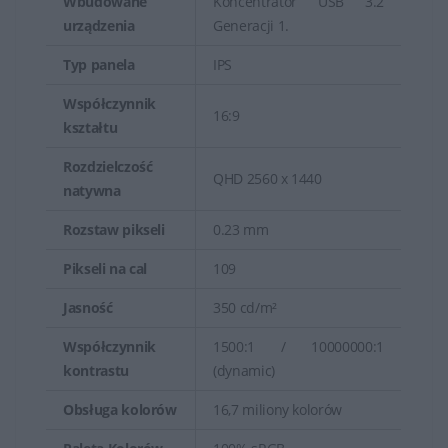
Wbudowane
Koncentrator USB 3.2
urządzenia
Generacji 1.
Typ panela
IPS
Współczynnik
16:9
kształtu
Rozdzielczość
QHD 2560 x 1440
natywna
Rozstaw pikseli
0.23 mm
Pikseli na cal
109
Jasność
350 cd/m²
Współczynnik
1500:1 / 10000000:1
kontrastu
(dynamic)
Obsługa kolorów
16,7 miliony kolorów