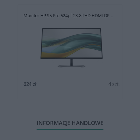
Monitor HP S5 Pro 524pf 23.8 FHD HDMI DP...
t.
624 zł
4 szt.
INFORMACJE HANDLOWE