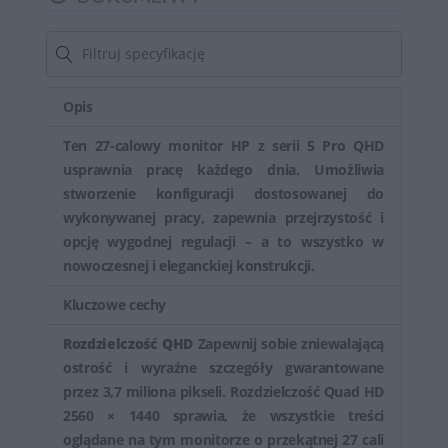
niebieskiego), regulacja wysokości i nachylenia,
technologie redukcji migotania (Flicker-Free) czy funkcje
ochrony przed świeceniem (Anti-Glare), co zapewnia
Opis
komfortową pracę przez dłuższe godziny.
Ten 27-calowy monitor HP z serii 5 Pro QHD
HP oferuje także monitory skierowane do konkretnych
usprawnia pracę każdego dnia. Umożliwia
zastosowań, takie jak monitory do grafiki,
stworzenie konfiguracji dostosowanej do
projektowania, gamingu czy do zastosowań
wykonywanej pracy, zapewnia przejrzystość i
profesjonalnych, które mogą mieć specjalne funkcje jak
opcję wygodnej regulacji – a to wszystko w
szeroki zakres kolorów, wysoka częstotliwość
nowoczesnej i eleganckiej konstrukcji.
odświeżania czy odpowiedź czasu matrycy.
Kluczowe cechy
Monitory HP są cenione zarówno przez użytkowników
Rozdzielczość QHD
Zapewnij sobie zniewalającą
domowych, jak i profesjonalnych, ze względu na ich
ostrość i wyraźne szczegóły gwarantowane
różnorodność, jakość obrazu i funkcje dostosowane do
przez 3,7 miliona pikseli. Rozdzielczość Quad HD
2560 × 1440 sprawia, że wszystkie treści
różnych zastosowań. Oferują one szeroki wybór opcji,
oglądane na tym monitorze o przekątnej 27 cali
które mogą spełnić oczekiwania zarówno zwykłych