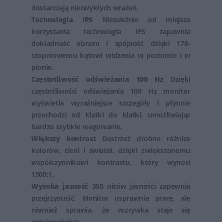
dostarczają niezwykłych wrażeń.
użytkowników, jak i profesjonalistów potrzebujących
Technologia IPS
Niezależnie od miejsca
wysokiej jakości obrazu do zadań wymagających
korzystania technologia IPS zapewnia
precyzji i dokładności.
dokładność obrazu i spójność dzięki 178-
stopniowemu kątowi widzenia w poziomie i w
pionie.
Częstotliwość odświeżania 100 Hz
Dzięki
częstotliwości odświeżania 100 Hz monitor
wyświetla wyraźniejsze szczegóły i płynnie
przechodzi od klatki do klatki, umożliwiając
bardzo szybkie reagowanie.
Większy kontrast
Dostrzeż drobne różnice
kolorów, cieni i świateł, dzięki zwiększonemu
współczynnikowi kontrastu, który wynosi
1500:1.
Wysoka jasność
350 nitów jasności zapewnia
przejrzystość. Monitor usprawnia pracę, ale
również sprawia, że rozrywka staje się
przyjemniejsza.