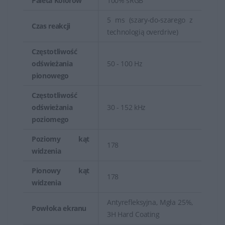
Paleta Kolorów
100% sRGB
5 ms (szary-do-szarego z
Czas reakcji
technologią overdrive)
Częstotliwość
odświeżania
50 - 100 Hz
pionowego
Częstotliwość
odświeżania
30 - 152 kHz
poziomego
Poziomy kąt
178
widzenia
Pionowy kąt
178
widzenia
Antyrefleksyjna, Mgła 25%,
Powłoka ekranu
3H Hard Coating