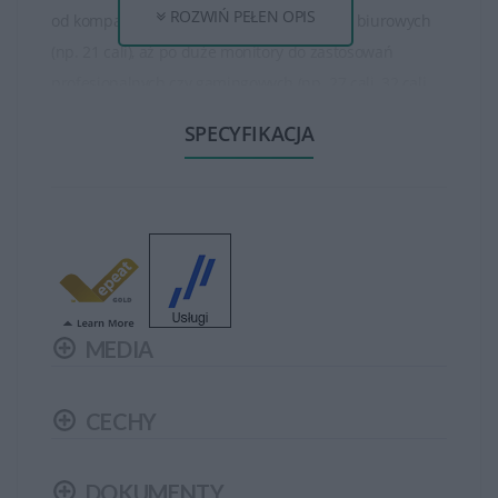
ROZWIŃ PEŁEN OPIS
od kompaktowych ekranów do zastosowań biurowych
(np. 21 cali), aż po duże monitory do zastosowań
profesjonalnych czy gamingowych (np. 27 cali, 32 cali
lub większe). Są też monitory o różnych proporcjach
SPECYFIKACJA
obrazu, takich jak standardowy 16:9, panoramiczny 21:9
czy ultra-szeroki 32:9.
Monitory HP oferują różne rozdzielczości, w tym Full HD
(1920 x 1080 pikseli), Quad HD (2560 x 1440 pikseli), oraz
4K Ultra HD (3840 x 2160 pikseli), co zapewnia wyraźny
obraz i szczegółowość. Niektóre modele wykorzystują
MEDIA
technologie jak IPS, LED, czy nawet technologię
krystalicznych diod organicznych (OLED), co poprawia
jakość obrazu, kolorów i szerokie kąty widzenia.
CECHY
Monitory HP są wyposażone w różnorodne funkcje,
DOKUMENTY
takie jak tryb ochrony oczu (filtrowanie światła