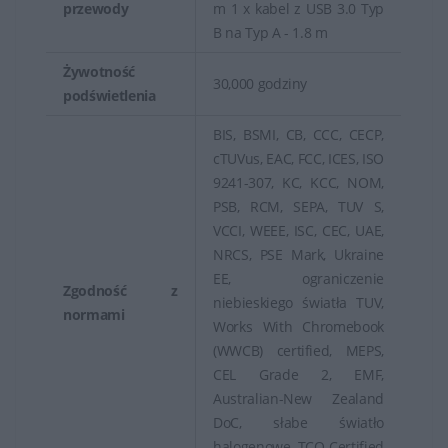
przewody
m 1 x kabel z USB 3.0 Typ
B na Typ A - 1.8 m
Żywotność
30,000 godziny
podświetlenia
BIS, BSMI, CB, CCC, CECP,
cTUVus, EAC, FCC, ICES, ISO
9241-307, KC, KCC, NOM,
PSB, RCM, SEPA, TUV S,
VCCI, WEEE, ISC, CEC, UAE,
NRCS, PSE Mark, Ukraine
EE, ograniczenie
Zgodność z
niebieskiego światła TUV,
normami
Works With Chromebook
(WWCB) certified, MEPS,
CEL Grade 2, EMF,
Australian-New Zealand
DoC, słabe światło
halogenowe, TCO Certified