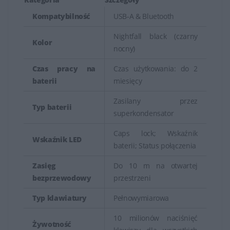
warunkach słabego oświetlenia.
Kompatybilność
USB-A & Bluetooth
Wiele myszy i klawiatur HP oferuje bezprzewodowe
Nightfall black (czarny
Kolor
połączenie, co zapewnia swobodę użytkowania brak
nocny)
kabli.
Czas pracy na
Czas użytkowania: do 2
Klawiatury i myszy HP oferują użytkownikom wydajność,
baterii
miesięcy
wygodę i niekiedy dodatkowe funkcje, które umożliwiają
Zasilany przez
Typ baterii
efektywną pracę zarówno w biurze, jak i w innych
superkondensator
miejscach pracy. Produkty te są często zintegrowane z
Caps lock; Wskaźnik
ekosystemem HP, co zapewnia lepszą kompatybilność i
Wskaźnik LED
baterii; Status połączenia
współpracę z urządzeniami tej marki.
Zasięg
Do 10 m na otwartej
bezprzewodowy
przestrzeni
Typ klawiatury
Pełnowymiarowa
10 milionów naciśnięć
Żywotność