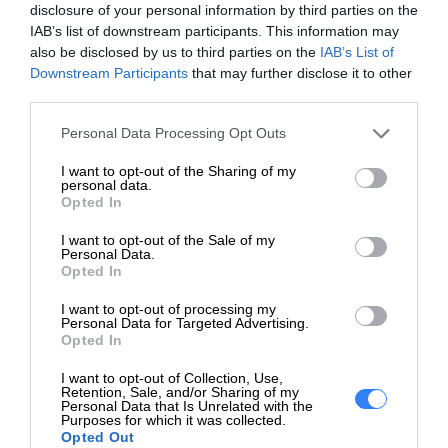
CB; FCC; IC; RCM; WPC;
disclosure of your personal information by third parties on the
NTC; IMDA; BSMI; NCC;
IAB’s list of downstream participants. This information may
SRRC; SIRIM; TRA; EAC;
also be disclosed by us to third parties on the
IAB’s List of
Certyfikaty i
Downstream Participants
that may further disclose it to other
ICASA; UKCA; KCC; TUV;
zgodności
third parties.
RATEL; IFETEL; BIS;
MOICT; iCTqatar; RoHS;
Personal Data Processing Opt Outs
Subtel; NKRZI
I want to opt-out of the Sharing of my
Opakowanie FSC; 60%
personal data.
Opted In
Specyfikacje
plastiku z recyklingu po
zrównoważonego
konsumpcji; Opakowanie
I want to opt-out of the Sale of my
Personal Data.
rozwoju
jest poddawane
Opted In
recyklingowi
I want to opt-out of processing my
Minimalne
Personal Data for Targeted Advertising.
420,47 x 120,7 x 17,66
Opted In
wymiary (S x G x
mm
W)
I want to opt-out of Collection, Use,
Retention, Sale, and/or Sharing of my
Personal Data that Is Unrelated with the
Wymiary
Purposes for which it was collected.
opakowania (S x
435 x 162 x 25 mm
Opted Out