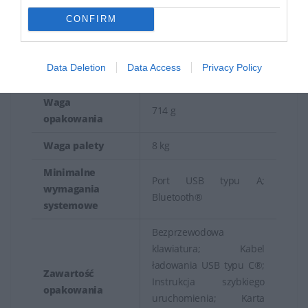
G x W)
CONFIRM
Ilość kartonów
80
na warstwę
Data Deletion
Data Access
Privacy Policy
Waga
499 g
Waga
714 g
opakowania
Waga palety
8 kg
Minimalne
Port USB typu A;
wymagania
Bluetooth®
systemowe
Bezprzewodowa
klawiatura; Kabel
ładowania USB typu C®;
Zawartość
Instrukcja szybkiego
opakowania
uruchomienia; Karta