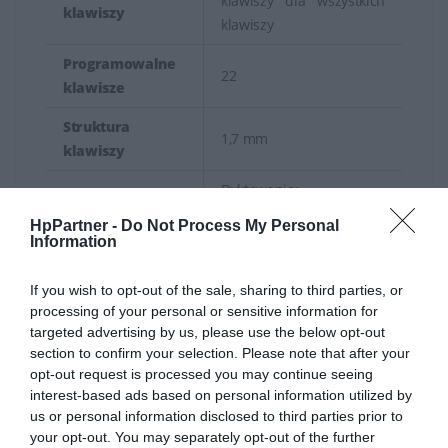
klawiszy dla wszystkich
klawiszy
klawiszy
Programowalne
22
klawisze
Struktura
1,7 mm
klawiszy
Dyktowanie;
Klawisze
Zablokowanie
HpPartner -
Do Not Process My Personal
specjalne
komputera; Kalkulator;
Information
Copilot
If you wish to opt-out of the sale, sharing to third parties, or
Szyfrowanie AES 128
processing of your personal or sensitive information for
Bezpieczeństwo
bitów
targeted advertising by us, please use the below opt-out
section to confirm your selection. Please note that after your
Kompatybilne
opt-out request is processed you may continue seeing
Windows 11; Windows
systemy
interest-based ads based on personal information utilized by
10; macOS; ChromeOS
operacyjne
us or personal information disclosed to third parties prior to
your opt-out. You may separately opt-out of the further