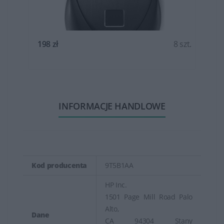
t.
198 zł
8 szt.
INFORMACJE HANDLOWE
Kod producenta
9T5B1AA
HP Inc.
1501 Page Mill Road Palo
Alto,
Dane
CA 94304 Stany