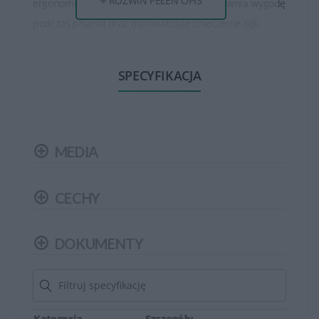
ROZWIŃ PEŁEN OPIS
ergonomicznym ułożeniu klawiszy, co zapewnia wygodę
podczas pisania oraz minimalizuje zmęczenie rąk.
Myszy HP natomiast są projektowane z myślą o
SPECYFIKACJA
wygodzie użytkowania, zapewniając ergonomiczny
kształt, który minimalizuje zmęczenie dłoni podczas
długotrwałego użytkowania.
Niektóre modele klawiatur HP są odporne na zalanie, co
MEDIA
zapobiega uszkodzeniom spowodowanym
przypadkowym wylaniem płynów.
CECHY
Myszy HP posiadają zwykle precyzyjne sensory
optyczne lub laserowe, które zapewniają dokładne
DOKUMENTY
śledzenie ruchów.
Niektóre klawiatury HP posiadają podświetlenie
klawiszy, co ułatwia korzystanie z klawiatury w
Kategoria
Szczegóły