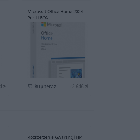
Microsoft Office Home 2024
Microsoft Offi
Polski BOX...
Polski ESD...
 zł
Kup teraz
646 zł
Kup teraz
Rozszerzenie Gwarancji HP
Rozszerzenie G