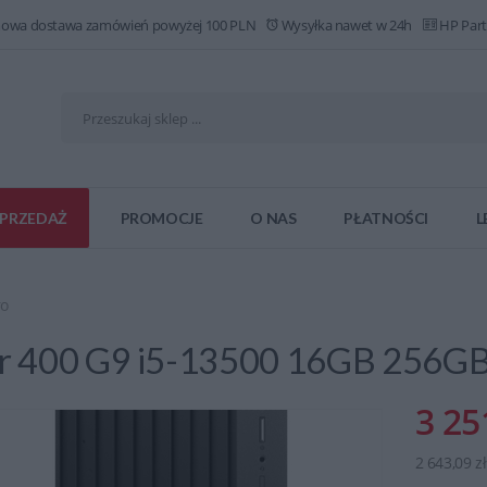
owa dostawa zamówień powyżej 100 PLN
Wysyłka nawet w 24h
HP Part
PRZEDAŻ
PROMOCJE
O NAS
PŁATNOŚCI
L
ro
r 400 G9 i5-13500 16GB 256G
3 25
2 643,09 z