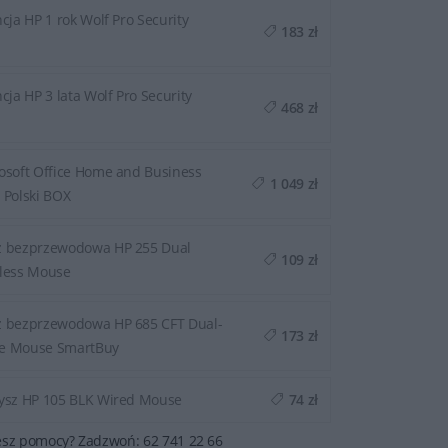
ncja HP 1 rok Wolf Pro Security
183 zł
ncja HP 3 lata Wolf Pro Security
468 zł
osoft Office Home and Business
1 049 zł
 Polski BOX
 bezprzewodowa HP 255 Dual
109 zł
less Mouse
 bezprzewodowa HP 685 CFT Dual-
173 zł
e Mouse SmartBuy
ysz HP 105 BLK Wired Mouse
74 zł
esz pomocy? Zadzwoń: 62 741 22 66