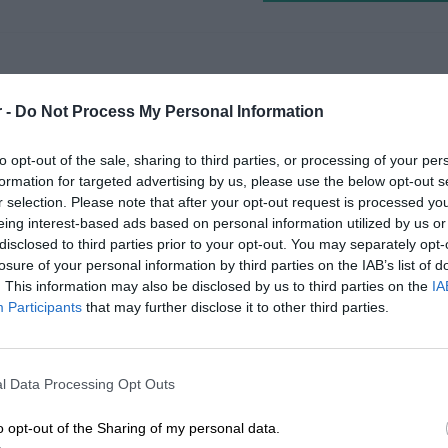
sługi
 -
Do Not Process My Personal Information
to opt-out of the sale, sharing to third parties, or processing of your per
Telefoniczne Wsparcie
Telefoniczne Wsparcie
formation for targeted advertising by us, please use the below opt-out s
Techniczne - Netla...
Techniczne - NETLA...
r selection. Please note that after your opt-out request is processed y
eing interest-based ads based on personal information utilized by us or
disclosed to third parties prior to your opt-out. You may separately opt-
losure of your personal information by third parties on the IAB’s list of
. This information may also be disclosed by us to third parties on the
IA
Participants
that may further disclose it to other third parties.
l Data Processing Opt Outs
Kup teraz
49 zł
Kup teraz
245
o opt-out of the Sharing of my personal data.