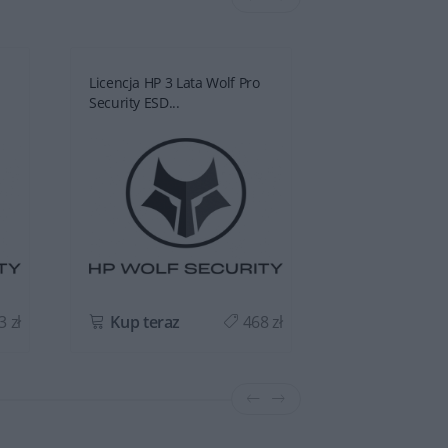
Licencja HP 3 Lata Wolf Pro
ESET NOD32 Ant
Security ESD...
- 1 Rok ESD...
 zł
Kup teraz
468 zł
Kup teraz