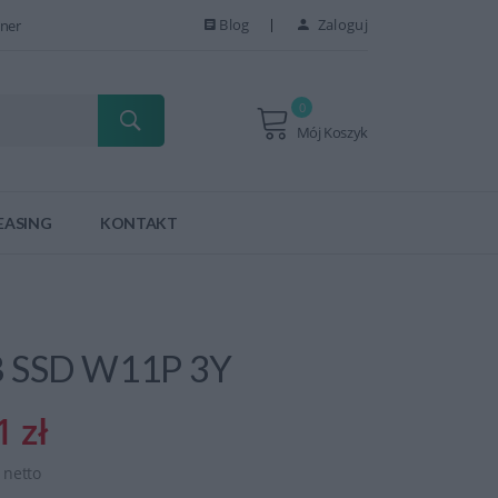
Blog
Zaloguj
ner
0
Mój Koszyk
EASING
KONTAKT
B SSD W11P 3Y
1 zł
ł netto