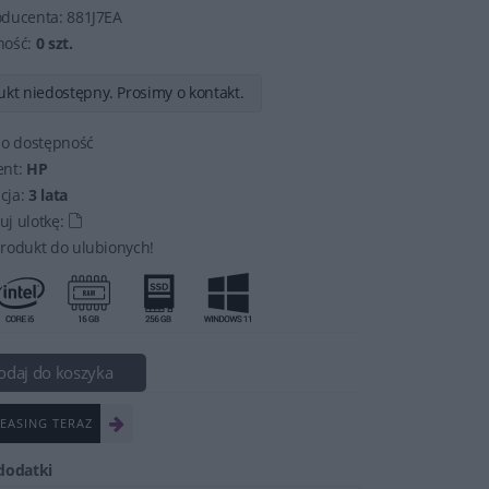
oducenta:
881J7EA
ność:
0 szt.
kt niedostępny. Prosimy o kontakt.
 o dostępność
ent:
HP
cja:
3 lata
j ulotkę:
rodukt do ulubionych!
odaj do koszyka
EASING TERAZ
dodatki