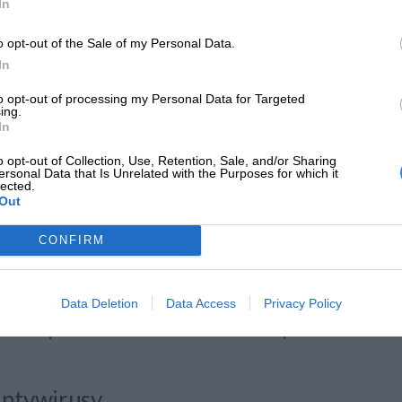
In
icrosoft 365
o opt-out of the Sale of my Personal Data.
In
to opt-out of processing my Personal Data for Targeted
ing.
Microsoft 365 Business Basic
Microsoft 365 Business
In
CSP BD938F1...
Standard CSP 5C9F...
o opt-out of Collection, Use, Retention, Sale, and/or Sharing
ersonal Data that Is Unrelated with the Purposes for which it
lected.
Out
CONFIRM
Data Deletion
Data Access
Privacy Policy
Kup teraz
357 zł
Kup teraz
747
ntywirusy