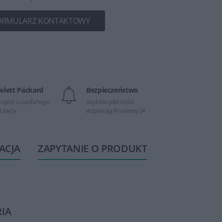
ORMULARZ KONTAKTOWY
wlett Packard
Bezpieczeństwo
ujesz u zaufanego
Szybkie płatności
tawcy
wspierają Przelewy24
ACJA
ZAPYTANIE O PRODUKT
RIA