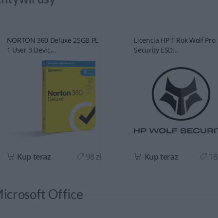
NORTON 360 Deluxe 25GB PL
Licencja HP 1 Rok Wolf Pro
1 User 3 Devic...
Security ESD...
Kup teraz
98 zł
Kup teraz
183
icrosoft Office