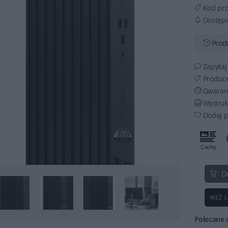
Kod pr
Dostęp
Produ
Zapytaj
Produc
Gwaran
Wydruku
Dodaj p
D
WEŹ L
Polecane 