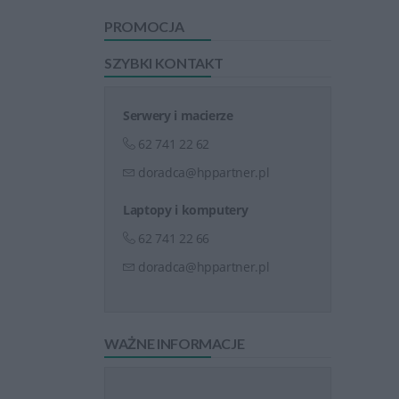
PROMOCJA
SZYBKI KONTAKT
Serwery i macierze
62 741 22 62
doradca@hppartner.pl
Laptopy i komputery
62 741 22 66
doradca@hppartner.pl
WAŻNE INFORMACJE