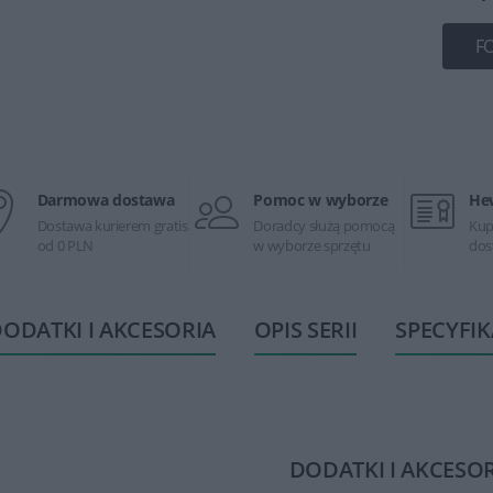
F
Darmowa dostawa
Pomoc w wyborze
He
Dostawa kurierem gratis
Doradcy służą pomocą
Kup
od 0 PLN
w wyborze sprzętu
dos
ODATKI I AKCESORIA
OPIS SERII
SPECYFIK
DODATKI I AKCESO