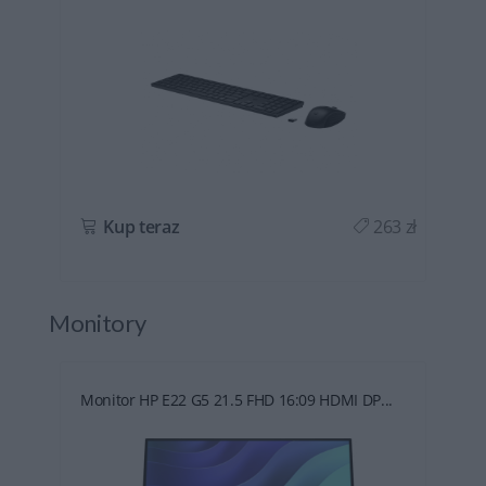
ł
Kup teraz
263 zł
Monitory
Monitor HP E22 G5 21.5 FHD 16:09 HDMI DP...