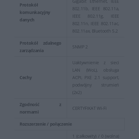
Gigabit Ethernet, IEEE
Protokół
802.11b, IEEE 802.11a,
komunkacyjny
IEEE 802.11g, IEEE
danych
802.11n, IEEE 802.11ac,
802.11ax, Bluetooth 5.2
Protokół zdalnego
SNMP 2
zarządzania
Uaktywnienie z sieci
LAN (WoL), obsługa
Cechy
ACPI, PXE 2.1 support,
podwójny strumień
(2x2)
Zgodność z
CERTYFIKAT Wi-Fi
normami
Rozszerzenie / połączenie
1 (całkowity) / 0 (wolna)