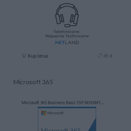
ł
Kup teraz
49 zł
Microsoft 365
Microsoft 365 Business Basic CSP BD938F1...