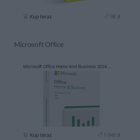
ł
Kup teraz
98 zł
Microsoft Office
Microsoft Office Home And Business 2024 ...
ł
Kup teraz
1 049 zł