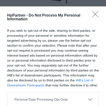
HpPartner -
Do Not Process My Personal
ł
Kup teraz
161 zł
Information
If you wish to opt-out of the sale, sharing to third parties, or
processing of your personal or sensitive information for
targeted advertising by us, please use the below opt-out
section to confirm your selection. Please note that after your
OPIS SERII
opt-out request is processed you may continue seeing
interest-based ads based on personal information utilized by
us or personal information disclosed to third parties prior to
your opt-out. You may separately opt-out of the further
disclosure of your personal information by third parties on the
Linia komputerów HP Pro (ProDesk) to seria urządzeń
IAB’s list of downstream participants. This information may
skoncentrowanych głównie na potrzebach
also be disclosed by us to third parties on the
IAB’s List of
biznesowych. Oferują one wydajność, niezawodność i
Downstream Participants
that may further disclose it to other
third parties.
zaawansowane funkcje, które są istotne dla środowiska
pracy.
Personal Data Processing Opt Outs
ROZWIŃ PEŁEN OPIS