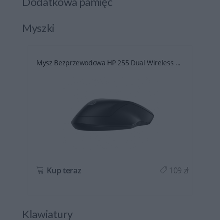
Dodatkowa pamięć
Myszki
.
Mysz Bezprzewodowa HP 255 Dual Wireless ...
ł
Kup teraz
109 zł
Klawiatury