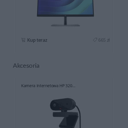
ł
Kup teraz
665 zł
Akcesoria
Kamera Internetowa HP 320...