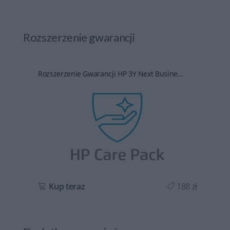
Rozszerzenie gwarancji
Rozszerzenie Gwarancji HP 3Y Next Busine...
ł
Kup teraz
188 zł