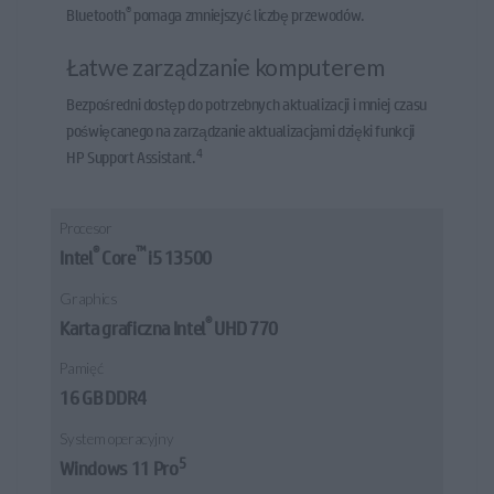
®
Bluetooth
pomaga zmniejszyć liczbę przewodów.
Łatwe zarządzanie komputerem
Bezpośredni dostęp do potrzebnych aktualizacji i mniej czasu
poświęcanego na zarządzanie aktualizacjami dzięki funkcji
4
HP Support Assistant.
Procesor
®
™
Intel
Core
i5 13500
Graphics
®
Karta graficzna Intel
UHD 770
Pamięć
16 GB DDR4
System operacyjny
5
Windows 11 Pro