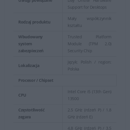
Usługi powiązane
Day Onsite Hardware
Support for Desktops
Mały współczynnik
Rodzaj produktu
kształtu
Wbudowany
Trusted Platform
system
Module (TPM 2.0)
zabezpieczeń
Security Chip
Język: Polish / region:
Lokalizacja
Polska
Procesor / Chipset
Intel Core i5 (13th Gen)
CPU
13500
Częstotliwość
2.5 GHz (rdzeń P) / 1.8
zegara
GHz (rdzeń E)
4.8 GHz (rdzeń P) / 3.5