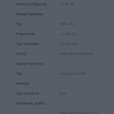
Cechy konfiguracji
1 x 16 GB
Napęd dyskowy
Typ
SSD - M.2
Pojemność
1 x 256 GB
Typ interfejsu
PCI Express
Cechy
NVM Express (NVMe)
Napęd optyczny
Typ
Nagrywarka DVD
Monitor
Typ monitora
Brak
Sterownik grafiki
Intel UHD Graphics 770