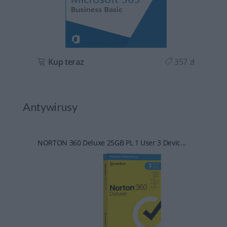
ł
Kup teraz
357 zł
Antywirusy
NORTON 360 Deluxe 25GB PL 1 User 3 Devic...