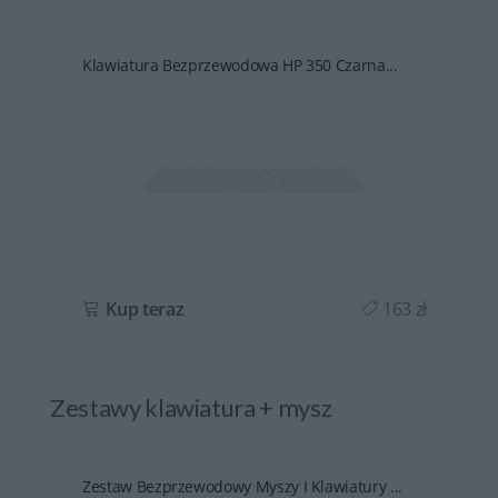
Klawiatura Bezprzewodowa HP 350 Czarna...
ł
Kup teraz
163 zł
Zestawy klawiatura + mysz
Zestaw Bezprzewodowy Myszy I Klawiatury ...