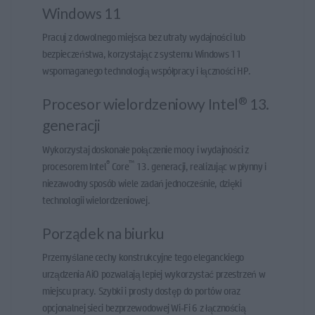
Windows 11
Pracuj z dowolnego miejsca bez utraty wydajności lub
bezpieczeństwa, korzystając z systemu Windows 11
wspomaganego technologią współpracy i łączności HP.
®
Procesor wielordzeniowy Intel
13.
generacji
Wykorzystaj doskonałe połączenie mocy i wydajności z
®
™
procesorem Intel
Core
13. generacji, realizując w płynny i
niezawodny sposób wiele zadań jednocześnie, dzięki
technologii wielordzeniowej.
Porządek na biurku
Przemyślane cechy konstrukcyjne tego eleganckiego
urządzenia AiO pozwalają lepiej wykorzystać przestrzeń w
miejscu pracy. Szybki i prosty dostęp do portów oraz
opcjonalnej sieci bezprzewodowej Wi-Fi 6 z łącznością