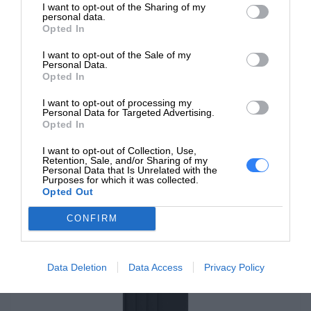
Komputery HP Pro mają zazwyczaj profesjonalny,
I want to opt-out of the Sharing of my
personal data.
ergonomiczny design, który pasuje do środowiska
Opted In
biurowego. Ich konstrukcja jest często funkcjonalna,
SPECYFIKACJA
I want to opt-out of the Sale of my
umożliwiając łatwe ustawienie na biurku i
Personal Data.
Opted In
minimalizując bałagan kablowy.
I want to opt-out of processing my
HP Pro oferują solidną wydajność, dzięki wydajnym
Personal Data for Targeted Advertising.
Opted In
procesorom (często Intel Core lub AMD Ryzen) oraz
I want to opt-out of Collection, Use,
szybkim dyskom SSD, co przekłada się na płynną pracę
Retention, Sale, and/or Sharing of my
Personal Data that Is Unrelated with the
i szybkie uruchamianie aplikacji.
Purposes for which it was collected.
Opted Out
Te komputery są często wyposażone w funkcje
CONFIRM
zapewniające bezpieczeństwo danych, takie jak
zabezpieczenia przed cyberatakami, czytniki linii
papilarnych, kamery z zasłonami lub oprogramowanie
Data Deletion
Data Access
Privacy Policy
do zarządzania bezpieczeństwem.
Monitory w komputerach HP Pro oferują wysoką