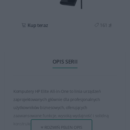
ł
Kup teraz
161 zł
OPIS SERII
Komputery HP Elite All-in-One to linia urządzeń
zaprojektowanych głównie dla profesjonalnych
użytkowników biznesowych, oferujących
zaawansowane funkcje, wysoką wydajność i solidną
konstrukcję.
ROZWIŃ PEŁEN OPIS