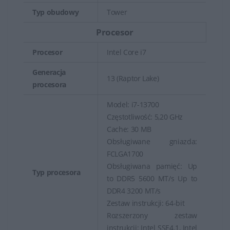
Typ obudowy
Tower
Procesor
Procesor
Intel Core i7
Generacja
13 (Raptor Lake)
procesora
Model: i7-13700
Częstotliwość: 5,20 GHz
Cache: 30 MB
Obsługiwane gniazda:
FCLGA1700
Obsługiwana pamięć: Up
Typ procesora
to DDR5 5600 MT/s Up to
DDR4 3200 MT/s
Zestaw instrukcji: 64-bit
Rozszerzony zestaw
instrukcji: Intel SSE4.1, Intel