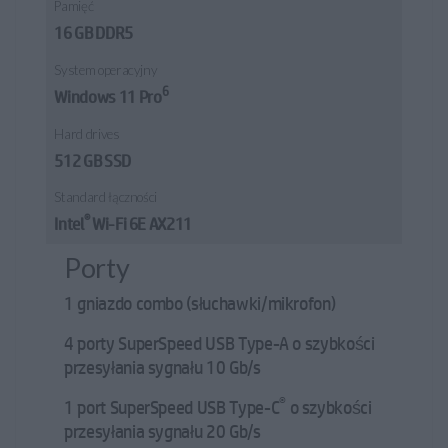
Pamięć
16 GB DDR5
System operacyjny
6
Windows 11 Pro
Hard drives
512 GB SSD
Standard łączności
®
Intel
Wi-Fi 6E AX211
Porty
1 gniazdo combo (słuchawki/mikrofon)
4 porty SuperSpeed USB Type-A o szybkości
przesyłania sygnału 10 Gb/s
®
1 port SuperSpeed USB Type-C
o szybkości
przesyłania sygnału 20 Gb/s