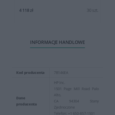
t.
4 118 zł
30 szt.
INFORMACJE HANDLOWE
Kod producenta
7B146EA
HP Inc.
1501 Page Mill Road Palo
Alto,
Dane
CA 94304 Stany
producenta
Zjednoczone
Telefon: +1 650-857-1501