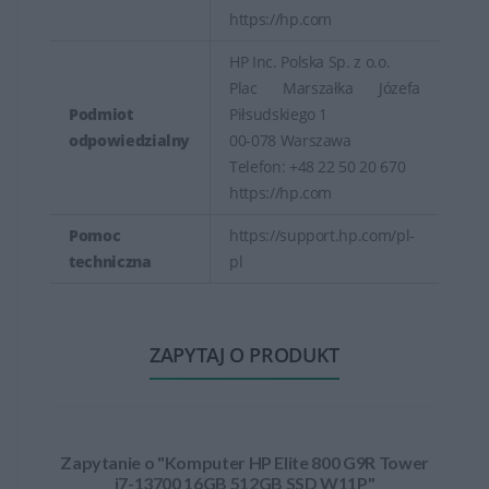
https://hp.com
HP Inc. Polska Sp. z o.o.
Plac Marszałka Józefa
Podmiot
Piłsudskiego 1
odpowiedzialny
00-078 Warszawa
Telefon: +48 22 50 20 670
https://hp.com
Pomoc
https://support.hp.com/pl-
techniczna
pl
ZAPYTAJ O PRODUKT
Zapytanie o "Komputer HP Elite 800 G9R Tower
i7-13700 16GB 512GB SSD W11P"