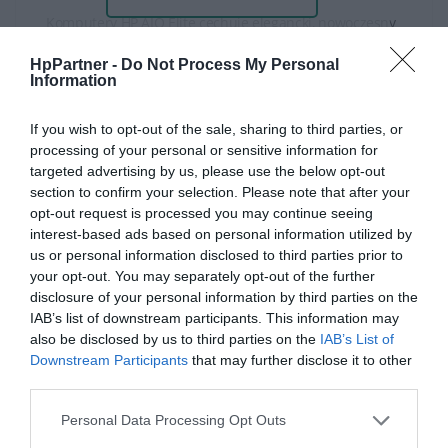
Komputery HP AIO Elite cechuje elegancki, nowoczesny
design i solidna konstrukcja. Zazwyczaj posiadają
HpPartner -
Do Not Process My Personal
smukłą obudowę z wysokiej jakości materiałów, które
Information
SPECYFIKACJA
nadają im profesjonalny wygląd oraz trwałość.
If you wish to opt-out of the sale, sharing to third parties, or
Urządzenia z linii HP Elite All-in-One oferują wysoką
processing of your personal or sensitive information for
targeted advertising by us, please use the below opt-out
wydajność dzięki zaawansowanym procesorom, często
section to confirm your selection. Please note that after your
Intel Core najnowszej generacji lub odpowiednim
opt-out request is processed you may continue seeing
modelom AMD. Szybkie dyski SSD oraz znaczna ilość
interest-based ads based on personal information utilized by
us or personal information disclosed to third parties prior to
pamięci RAM pozwalają na płynną pracę nawet z
your opt-out. You may separately opt-out of the further
wymagającymi zadaniami.
disclosure of your personal information by third parties on the
IAB’s list of downstream participants. This information may
HP Elite All-in-One często wyposażone są w
also be disclosed by us to third parties on the
IAB’s List of
Downstream Participants
that may further disclose it to other
zaawansowane funkcje bezpieczeństwa, takie jak
third parties.
wbudowane funkcje ochrony przed zagrożeniami
cybernetycznymi, czytniki linii papilarnych, kamery
Personal Data Processing Opt Outs
zabezpieczone fizycznymi zasłonami lub specjalne