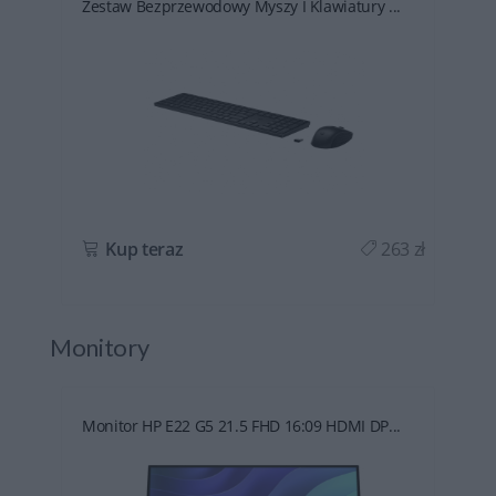
Zestaw Bezprzewodowy Myszy I Klawiatury ...
ł
Kup teraz
263 zł
Monitory
Monitor HP E22 G5 21.5 FHD 16:09 HDMI DP...