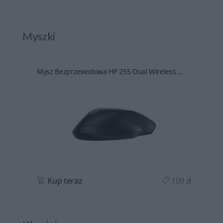
Myszki
.
Mysz Bezprzewodowa HP 255 Dual Wireless ...
ł
Kup teraz
109 zł