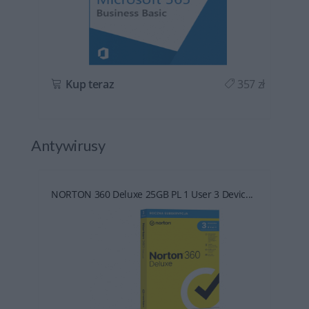
ł
Kup teraz
357 zł
Antywirusy
NORTON 360 Deluxe 25GB PL 1 User 3 Devic...