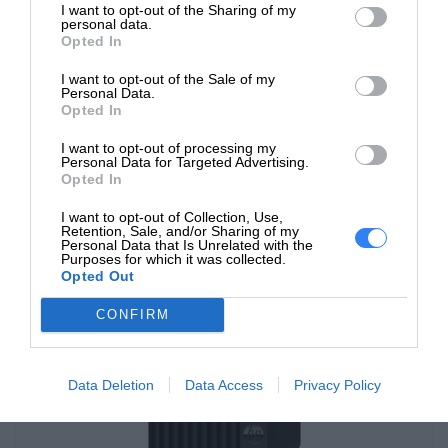
I want to opt-out of the Sharing of my
personal data.
oprogramowanie do zarządzania bezpieczeństwem
Opted In
danych.
I want to opt-out of the Sale of my
Personal Data.
Komputery HP AIO Elite są dedykowane dla
Opted In
Ekscytująca wydajność
użytkowników poszukujących solidnej wydajności,
I want to opt-out of processing my
Dynamiczna wydajność dzięki najnowszemu procesorowi
wysokiego poziomu bezpieczeństwa oraz
Personal Data for Targeted Advertising.
®
1
Intel
pomaga szybko poradzić sobie z dużymi projektami.
Opted In
zaawansowanych funkcji, które są kluczowe w
środowisku biznesowym. Oferują one kompleksowe
I want to opt-out of Collection, Use,
Retention, Sale, and/or Sharing of my
rozwiązania dla profesjonalistów, którzy oczekują nie
Personal Data that Is Unrelated with the
Purposes for which it was collected.
tylko wysokiej wydajności, ale także niezawodności i
Opted Out
bezpieczeństwa w pracy.
CONFIRM
W naszym sklepie bez problemu dokupisz niezbędne
akcesoria do tego modelu, oraz rozszerzenie gwarancji.
Data Deletion
Data Access
Privacy Policy