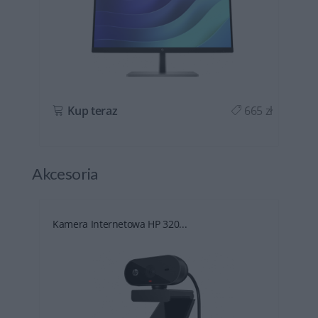
ł
Kup teraz
665 zł
Akcesoria
Kamera Internetowa HP 320...