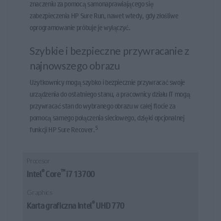
znaczeniu za pomocą samonaprawiającego się
zabezpieczenia HP Sure Run, nawet wtedy, gdy złośliwe
oprogramowanie próbuje je wyłączyć.
Szybkie i bezpieczne przywracanie z
najnowszego obrazu
Użytkownicy mogą szybko i bezpiecznie przywracać swoje
urządzenia do ostatniego stanu, a pracownicy działu IT mogą
przywracać stan do wybranego obrazu w całej flocie za
pomocą samego połączenia sieciowego, dzięki opcjonalnej
5
funkcji HP Sure Recover.
Procesor
®
™
Intel
Core
i7 13700
Graphics
®
Karta graficzna Intel
UHD 770