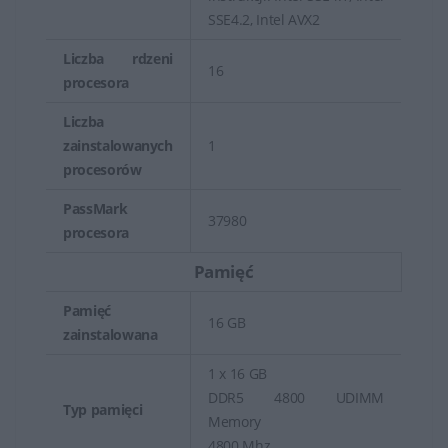
SSE4.2, Intel AVX2
Liczba rdzeni
16
procesora
Liczba
zainstalowanych
1
procesorów
PassMark
37980
procesora
Pamięć
Pamięć
16 GB
zainstalowana
1 x 16 GB
DDR5 4800 UDIMM
Typ pamięci
Memory
4800 Mhz