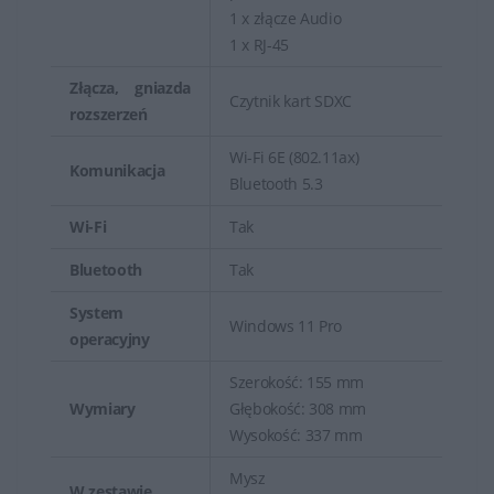
1 x złącze Audio
1 x RJ-45
Złącza, gniazda
Czytnik kart SDXC
rozszerzeń
Wi-Fi 6E (802.11ax)
Komunikacja
Bluetooth 5.3
Wi-Fi
Tak
Bluetooth
Tak
System
Windows 11 Pro
operacyjny
Szerokość: 155 mm
Wymiary
Głębokość: 308 mm
Wysokość: 337 mm
Mysz
W zestawie