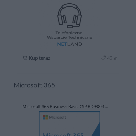
ł
Kup teraz
49 zł
Microsoft 365
Microsoft 365 Business Basic CSP BD938F1...