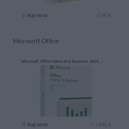
ł
Kup teraz
98 zł
Microsoft Office
Microsoft Office Home And Business 2024 ...
ł
Kup teraz
1 049 zł