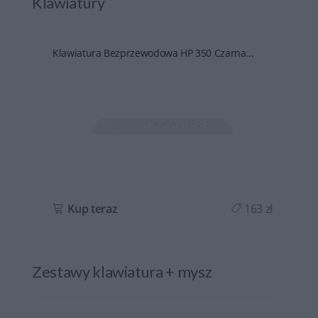
Klawiatury
Klawiatura Bezprzewodowa HP 350 Czarna...
ł
Kup teraz
163 zł
Zestawy klawiatura + mysz