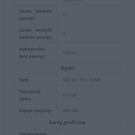
Liczba banków
4
pamięci
Liczba wolnych
3
banków pamięci
Maksymalna
128 GB
ilość pamięci
Dyski
Dysk
SSD M.2 PCIe NVMe
Pojemność
512 GB
dysku
Napęd optyczny
DVD-RW
Karty graficzne
Zintegrowana