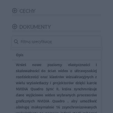
nowy, zapewniając prawidłowe działanie sieci
bezprzewodowej.
CECHY
Dla drukarek HP części zamiennych mogą obejmować
DOKUMENTY
tusze, tonery, wałki transferowe, głowice drukujące i
inne części podatne na zużycie lub uszkodzenia.
HP oferuje szeroki zakres części zamiennych, które są
dostępne w sklepach internetowych, autoryzowanych
Opis
punktach serwisowych lub bezpośrednio od
Wnieś nowe poziomy elastyczności i
producenta. Ważne jest, aby upewnić się, że część
skalowalności do ścian wideo o ultrawysokiej
zamienna jest kompatybilna z konkretnym modelem
rozdzielczości oraz klastrów wizualizacyjnych z
urządzenia przed dokonaniem zakupu, aby uniknąć
wielu wyświetlaczy i projektorów dzięki karcie
problemów z instalacją lub działaniem sprzętu.
NVIDIA Quadro Sync II, która synchronizuje
dane wyjściowe wideo wybranych procesorów
Produkty oryginalne HP zazwyczaj zapewniają najlepszą
graficznych NVIDIA Quadro , aby umożliwić
kompatybilność i jakość, choć na rynku dostępne są
obsługę maksymalnie 16 zsynchronizowanych
również produkty zamienników.