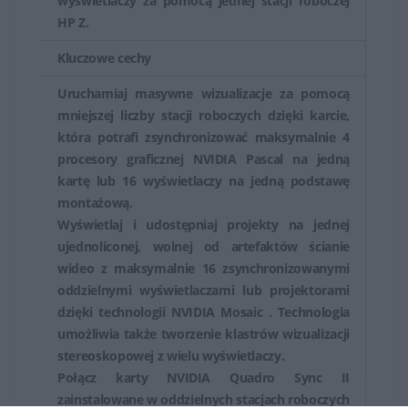
wyświetlaczy za pomocą jednej stacji roboczej
HP Z.
Kluczowe cechy
Uruchamiaj masywne wizualizacje za pomocą
mniejszej liczby stacji roboczych dzięki karcie,
która potrafi zsynchronizować maksymalnie 4
procesory graficznej NVIDIA Pascal na jedną
kartę lub 16 wyświetlaczy na jedną podstawę
montażową.
Wyświetlaj i udostępniaj projekty na jednej
ujednoliconej, wolnej od artefaktów ścianie
wideo z maksymalnie 16 zsynchronizowanymi
oddzielnymi wyświetlaczami lub projektorami
dzięki technologii NVIDIA Mosaic . Technologia
umożliwia także tworzenie klastrów wizualizacji
stereoskopowej z wielu wyświetlaczy.
Połącz karty NVIDIA Quadro Sync II
zainstalowane w oddzielnych stacjach roboczych