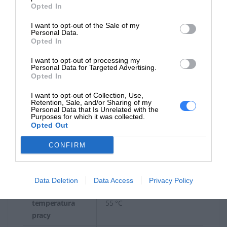
operacyjny
Windows 10 64-bit Edition
Opted In
Różne
I want to opt-out of the Sale of my
Personal Data.
Opted In
4 x kabel synchronizacyjny
Dołączone
- 30.5 cm 2 x kabel
I want to opt-out of processing my
przewody
synchronizacyjny - 60.1 cm
Personal Data for Targeted Advertising.
Opted In
Głębokość
15.24 cm
I want to opt-out of Collection, Use,
Retention, Sale, and/or Sharing of my
Wysokość
10.67 cm
Personal Data that Is Unrelated with the
Purposes for which it was collected.
Opted Out
Parametry środowiska
CONFIRM
Minimalna
temperatura
0 °C
pracy
Data Deletion
Data Access
Privacy Policy
Maksymalna
temperatura
55 °C
pracy