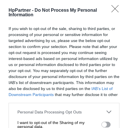
HP i zsynchronizuj je w klastry wizualizacyjne
HpPartner -
Do Not Process My Personal
albo podłącz kartę do zewnętrznego sygnału
Information
taktującego, aby zsynchronizować dane
wyjściowe podłączonego procesora graficznego.
If you wish to opt-out of the sale, sharing to third parties, or
processing of your personal or sensitive information for
Ogólne
targeted advertising by us, please use the below opt-out
section to confirm your selection. Please note that after your
Rodzaj
Dodatkowa płyta interfejsu
opt-out request is processed you may continue seeing
urządzenia
interest-based ads based on personal information utilized by
us or personal information disclosed to third parties prior to
Typ magistrali
PCI Express
your opt-out. You may separately opt-out of the further
Interfejsy
2 x zamykanie klatki
disclosure of your personal information by third parties on the
IAB’s list of downstream participants. This information may
NVIDIA Mosaic, technologia
also be disclosed by us to third parties on the
IAB’s List of
Charakterystyka
NVIDIA Pascal GPU
Downstream Participants
that may further disclose it to other
third parties.
Wymagania systemowe
Personal Data Processing Opt Outs
Wymagany
Microsoft Windows 7
I want to opt-out of the Sharing of my
system
Professional 64-bit Edition,
personal data.