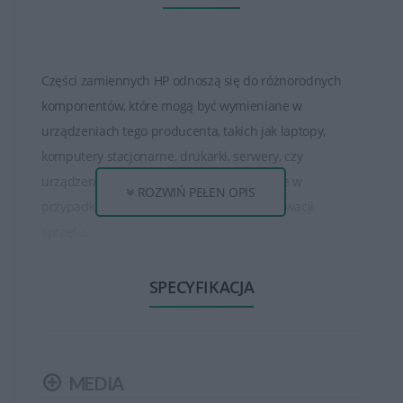
Części zamiennych HP odnoszą się do różnorodnych
komponentów, które mogą być wymieniane w
urządzeniach tego producenta, takich jak laptopy,
komputery stacjonarne, drukarki, serwery, czy
urządzenia sieciowe. Te części są dostępne w
ROZWIŃ PEŁEN OPIS
przypadku awarii, modernizacji lub konserwacji
sprzętu.
Jeśli ekran w laptopie ulegnie uszkodzeniu lub wystąpią
SPECYFIKACJA
problemy z wyświetlaniem obrazu, można wymienić
panel na nowy.
W niektórych przypadkach, gdy moduł Wi-Fi lub
MEDIA
Bluetooth przestanie działać, można go wymienić na