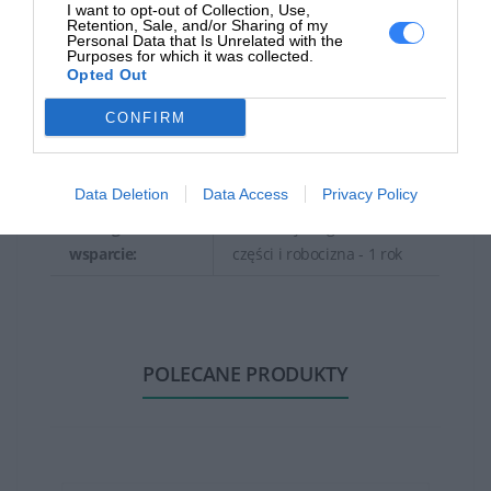
I want to opt-out of Collection, Use,
aktywności:
Retention, Sale, and/or Sharing of my
Personal Data that Is Unrelated with the
Głębokość:
26.85 cm
Purposes for which it was collected.
Opted Out
Wysokość:
11.15 cm
CONFIRM
Waga:
1.66 kg
Gwarancja producenta
Data Deletion
Data Access
Privacy Policy
Obsługa i
Gwarancja ograniczona -
wsparcie:
części i robocizna - 1 rok
POLECANE PRODUKTY