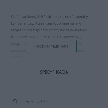
Części zamiennych HP odnoszą się do różnorodnych
komponentów, które mogą być wymieniane w
urządzeniach tego producenta, takich jak laptopy,
komputery stacjonarne, drukarki, serwery, czy
urządzenia sieciowe. Te części są dostępne w
ROZWIŃ PEŁEN OPIS
przypadku awarii, modernizacji lub konserwacji
sprzętu.
Jeśli ekran w laptopie ulegnie uszkodzeniu lub wystąpią
SPECYFIKACJA
problemy z wyświetlaniem obrazu, można wymienić
panel na nowy.
W niektórych przypadkach, gdy moduł Wi-Fi lub
Bluetooth przestanie działać, można go wymienić na
nowy, zapewniając prawidłowe działanie sieci