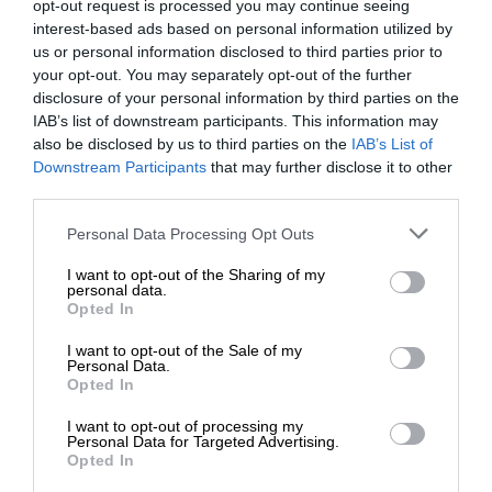
gniazdami
opt-out request is processed you may continue seeing
interest-based ads based on personal information utilized by
Pamięć
us or personal information disclosed to third parties prior to
your opt-out. You may separately opt-out of the further
Rozmiar:
48 GB
disclosure of your personal information by third parties on the
IAB’s list of downstream participants. This information may
Technologia:
GDDR6 SDRAM
also be disclosed by us to third parties on the
IAB’s List of
Downstream Participants
that may further disclose it to other
Szerokość
696 GBps
third parties.
pasma:
Personal Data Processing Opt Outs
Wymagania systemowe
I want to opt-out of the Sharing of my
SUSE Linux Enterprise
personal data.
Wymagany
Opted In
Server, Red Hat Enterprise
system
Linux, Ubuntu, Windows
I want to opt-out of the Sale of my
operacyjny:
Enterprise
Personal Data.
Opted In
Różne
I want to opt-out of processing my
Personal Data for Targeted Advertising.
Zużycie energii w
Opted In
trybie
300 wat