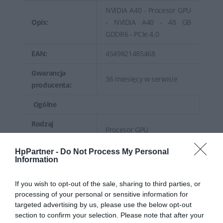
NVIDIA A40 - Procesor GPU
Opis:
- NVIDIA A40 - 48 GB
GDDR6 - PCIe 4.0
EAN:
4549821485468
Gwarancja
36 miesięcy w serwisie
producenta:
Ogólne
Rodzaj
Procesor GPU
urządzenia:
HpPartner -
Do Not Process My Personal
Typ magistrali:
PCI Express 4.0
Information
Graphics Engine:
NVIDIA A40
If you wish to opt-out of the sale, sharing to third parties, or
Rdzenie CUDA:
10752
processing of your personal or sensitive information for
targeted advertising by us, please use the below opt-out
Szerokość z dwoma
section to confirm your selection. Please note that after your
Charakterystyka: