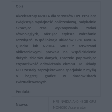
bezprzewodowej.
Opis
Dla drukarek HP części zamiennych mogą obejmować
Akceleratory NVIDIA dla serwerów HPE ProLiant
zwiększają wydajność obliczeniową, radykalnie
tusze, tonery, wałki transferowe, głowice drukujące i
skracając czas wykonywania zadań
inne części podatne na zużycie lub uszkodzenia.
równoległych, oferując szybsze wdrażanie
rozwiązań. Współlokacja układów GPU NVIDIA
HP oferuje szeroki zakres części zamiennych, które są
Quadro lub NVIDIA GRID z serwerami
dostępne w sklepach internetowych, autoryzowanych
obliczeniowymi pozwala na współdzielenie
punktach serwisowych lub bezpośrednio od
dużych zbiorów danych, znacznie poprawiając
producenta. Ważne jest, aby upewnić się, że część
częstotliwość odświeżania ekranu. Te układy
zamienna jest kompatybilna z konkretnym modelem
GPU zostały zaprojektowane specjalnie z myślą
urządzenia przed dokonaniem zakupu, aby uniknąć
o bogatej grafice w środowiskach
zwirtualizowanych.
problemów z instalacją lub działaniem sprzętu.
Produkty oryginalne HP zazwyczaj zapewniają najlepszą
Produkt:
kompatybilność i jakość, choć na rynku dostępne są
HPE NVIDIA A40 48GB GPU
również produkty zamienników.
Nazwa:
NONCEC Accelerator