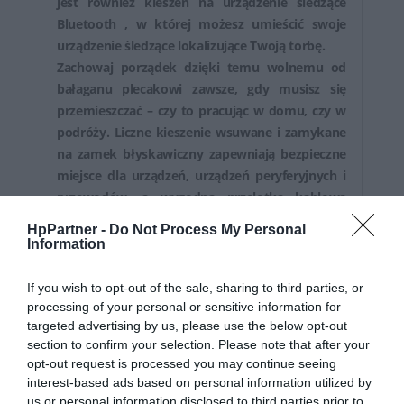
jest również kieszeń na urządzenie śledzące
Bluetooth , w której możesz umieścić swoje
urządzenie śledzące lokalizujące Twoją torbę.
Zachowaj porządek dzięki temu wolnemu od
bałaganu plecakowi zawsze, gdy musisz się
przemieszczać – czy to pracując w domu, czy w
podróży. Liczne kieszenie wsuwane i zamykane
na zamek błyskawiczny zapewniają bezpieczne
miejsce dla urządzeń, urządzeń peryferyjnych i
przewodów, a wygodna przelotka kablowa
sprawia, że telefon, powerbank lub słuchawki są
HpPartner -
Do Not Process My Personal
zawsze podłączone, gdy jesteś w ruchu.
Information
To eleganckie etui, wyściełane i wyłożone
miękką podszewką, z przednią kieszenią
If you wish to opt-out of the sale, sharing to third parties, or
organizacyjną, można nosić pod pachą lub
processing of your personal or sensitive information for
targeted advertising by us, please use the below opt-out
wsunąć do torby, gdy nadejdzie czas zmiany
section to confirm your selection. Please note that after your
miejsca pracy.
opt-out request is processed you may continue seeing
Dezynfekuj swoje etui za pomocą środka
interest-based ads based on personal information utilized by
dezynfekującego w aerozolu lub chusteczki.
us or personal information disclosed to third parties prior to