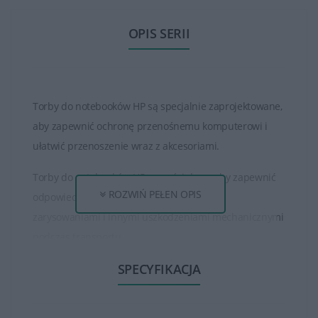
OPIS SERII
Torby do notebooków HP są specjalnie zaprojektowane,
aby zapewnić ochronę przenośnemu komputerowi i
ułatwić przenoszenie wraz z akcesoriami.
Torby do notebooków HP są wyściełane, aby zapewnić
ROZWIŃ PEŁEN OPIS
odpowiednią ochronę przed uderzeniami,
zarysowaniami i innymi uszkodzeniami mechanicznymi
podczas transportu.
SPECYFIKACJA
Dostępne są różne rozmiary torb, które są dostosowane
do różnych wymiarów notebooków HP. Torby posiadają
różne komory, kieszenie i przegródki, które umożliwiają