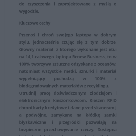
wybrać torbę odpowiednią do konkretnego laptopa,
do czyszczenia i zaprojektowane z myślą o
spełniając swoje potrzeby zarówno pod względem
wygodzie.
ochrony, jak i funkcjonalności przechowywania
Kluczowe cechy
dodatkowych akcesoriów.
Przenoś i chroń swojego laptopa w dobrym
stylu, jednocześnie czując się z tym dobrze.
Główny materiał, z którego wykonane jest etui
na 14,1-calowego laptopa Renew Business, to w
100% tworzywa sztuczne odzyskane z oceanów,
natomiast wszystkie metki, sznurki i materiał
wypełniający pochodzą w 100% z
biodegradowalnych materiałów z recyklingu.
Utrudnij pracę doświadczonym złodziejom i
elektronicznym kieszonkowcom. Kieszeń RFID
chroni karty kredytowe i dane przed skanerami,
a podwójne, zamykane na kłódkę zamki
błyskawiczne i przegródki pozwalają na
bezpieczne przechowywanie rzeczy. Dostępna