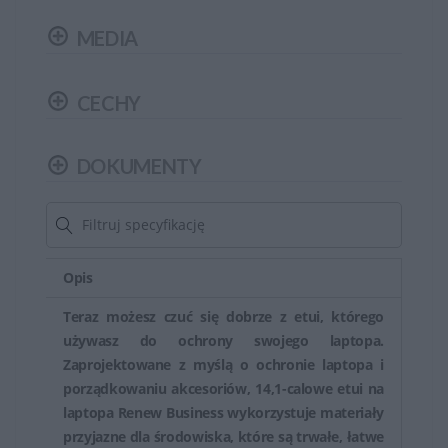
przechowywanie akcesoriów takich jak zasilacze,
MEDIA
myszki, pendrive'y, dokumenty czy telefon komórkowy.
Torby do notebooków HP są wykonane z trwałych i
CECHY
wytrzymałych materiałów, które zapewniają ochronę
laptopa przed czynnikami zewnętrznymi.
DOKUMENTY
Torby zazwyczaj posiadają wygodne uchwyty do
przenoszenia w ręce oraz regulowany pasek na ramię,
co ułatwia ich noszenie.Torby HP często są estetyczne i
pasują do designu laptopów marki HP, co daje spójny
Opis
wygląd zestawu komputerowego.
Teraz możesz czuć się dobrze z etui, którego
używasz do ochrony swojego laptopa.
Torby do notebooków HP są dedykowanymi
Zaprojektowane z myślą o ochronie laptopa i
akcesoriami, które zapewniają ochronę i ułatwiają
porządkowaniu akcesoriów, 14,1-calowe etui na
przenoszenie przenośnych komputerów tej marki.
laptopa Renew Business wykorzystuje materiały
Dzięki różnorodności modeli i rozmiarów, można
przyjazne dla środowiska, które są trwałe, łatwe