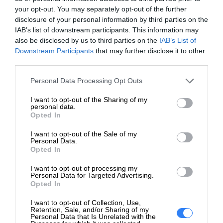
Poczuj się pewnie z etui, które jest zawsze
your opt-out. You may separately opt-out of the further
czyste.
disclosure of your personal information by third parties on the
IAB’s list of downstream participants. This information may
Ogólne
also be disclosed by us to third parties on the
IAB’s List of
Downstream Participants
that may further disclose it to other
Rodzaj
third parties.
Pokrowiec na notebook
produktu
Personal Data Processing Opt Outs
Kompatybilność
14.1"
notebooka
I want to opt-out of the Sharing of my
personal data.
Opted In
Informacja o kompatybilnosci
I want to opt-out of the Sale of my
HP Chromebook x360 11 G3
Personal Data.
Opted In
Education Edition HP Elite
c640 G3 Chromebook HP
I want to opt-out of processing my
Elite Dragonfly G2
Personal Data for Targeted Advertising.
Opted In
Notebook HP Elite Mobile
Thin Client mt645 G7 HP
I want to opt-out of Collection, Use,
Elite x360 1040 G9
Retention, Sale, and/or Sharing of my
Personal Data that Is Unrelated with the
Notebook, 830 G9 Notebook