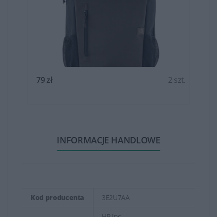
t.
79 zł
2 szt.
INFORMACJE HANDLOWE
Kod producenta
3E2U7AA
HP Inc.