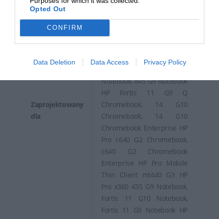
Purposes for which it was collected.
Opted Out
HP EliteBook 1040 G9
Notebook, 640 G9
CONFIRM
Notebook, 645 G9
Notebook, 830 G5, 830 G6,
830 G9 Notebook, 835 G9
Data Deletion
Data Access
Privacy Policy
Notebook, 840 G5, 840 G9
Notebook, 845 G9 Notebook
HP Fortis 11 G9 Q
Zaprojektowany
Chromebook, 14 G10
dla
Chromebook, 14 G10
Chromebook Enterprise HP
Pro c640 G2 Chromebook,
c640 G2 Chromebook
Enterprise HP Pro Mobile
Thin Client mt440 G3 HP
Pro x360 435 G9 Notebook,
Fortis 11 G10 Notebook,
Fortis 11 G9 Notebook HP