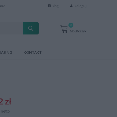
Blog
Zaloguj
ner
0
Mój Koszyk
EASING
KONTAKT
2 zł
ł netto