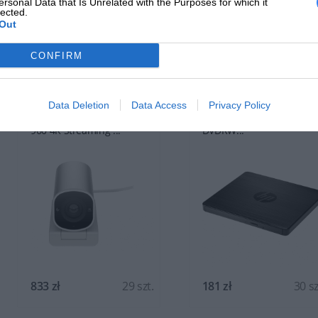
ersonal Data that Is Unrelated with the Purposes for which it
lected.
POLECANE PRODUK
Out
CONFIRM
Data Deletion
Data Access
Privacy Policy
Kamerka Internetowa HP
Napęd HP USB External
960 4K Streaming ...
DVDRW...
833 zł
29 szt.
181 zł
30 sz