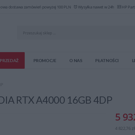
owa dostawa zamówień powyżej 100 PLN
Wysyłka nawet w 24h
HP Part
PRZEDAŻ
PROMOCJE
O NAS
PŁATNOŚCI
L
HP
VIDIA RTX A4000 16GB 4DP
5 93
4 822,76 z