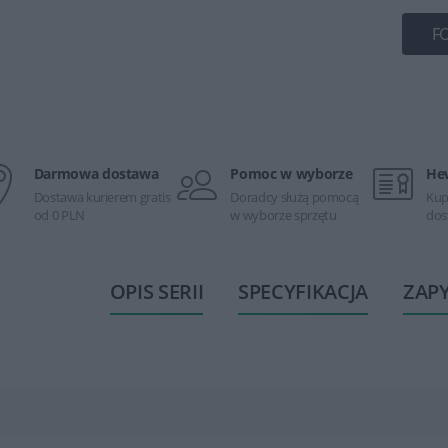
F
Darmowa dostawa
Pomoc w wyborze
He
Dostawa kurierem gratis
Doradcy służą pomocą
Kup
od 0 PLN
w wyborze sprzętu
dos
OPIS SERII
SPECYFIKACJA
ZAP