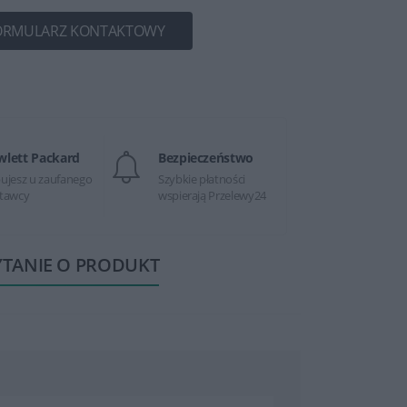
ORMULARZ KONTAKTOWY
wlett Packard
Bezpieczeństwo
ujesz u zaufanego
Szybkie płatności
tawcy
wspierają Przelewy24
YTANIE O PRODUKT