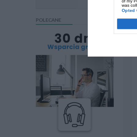
of my P
was col
Opted 
POLECANE
Kamerka Internetowa HP
Napęd HP USB External
960 4K Streaming ...
DVDRW...
833 zł
29 szt.
181 zł
30 szt.