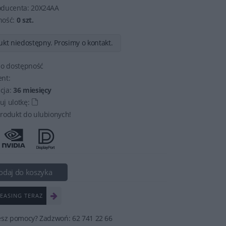
oducenta:
20X24AA
ność:
0 szt.
kt niedostępny. Prosimy o kontakt.
 o dostępność
nt:
cja:
36 miesięcy
j ulotkę:
rodukt do ulubionych!
odaj do koszyka
EASING TERAZ
esz pomocy? Zadzwoń: 62 741 22 66