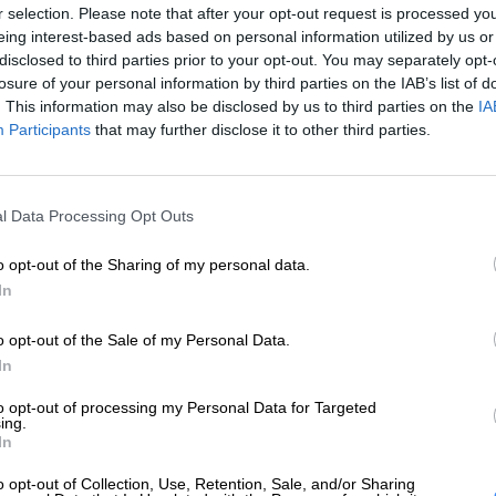
r selection. Please note that after your opt-out request is processed y
punktach serwisowych lub bezpośrednio od producenta. Ważne jest,
eing interest-based ads based on personal information utilized by us or
kompatybilna z konkretnym modelem urządzenia przed dokonaniem
disclosed to third parties prior to your opt-out. You may separately opt-
losure of your personal information by third parties on the IAB’s list of
instalacją lub działaniem sprzętu. Produkty oryginalne HP zazwycza
Model
NVIDIA RTX A4000
. This information may also be disclosed by us to third parties on the
IA
jakość, choć na rynku dostępne są również produkty zamienników.
Participants
that may further disclose it to other third parties.
Producent chipsetu
nVidia
Chipset
Quadro RTX A4000
l Data Processing Opt Outs
Rodzaj pamięci
DDR6
o opt-out of the Sharing of my personal data.
Wielkość pamięci VRAM
16 GB
In
Porty wideo
4 x DisplayPort
o opt-out of the Sale of my Personal Data.
Chłodzenie
Aktywne
In
Obsługiwane standardy
DirectX 12
to opt-out of processing my Personal Data for Targeted
ing.
In
o opt-out of Collection, Use, Retention, Sale, and/or Sharing