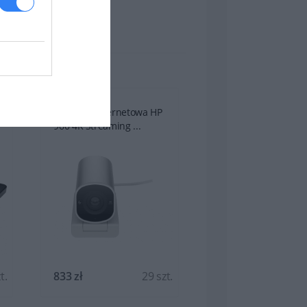
TY
Kamerka Internetowa HP
Napęd HP USB Exte
960 4K Streaming ...
DVDRW...
t.
833 zł
29 szt.
181 zł