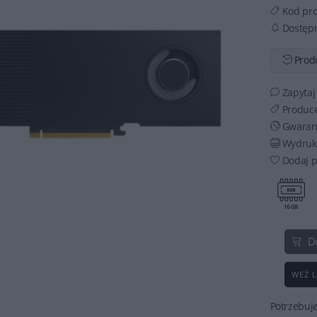
Kod pr
Dostęp
Produ
Zapytaj
Produce
Gwaran
Wydruku
Dodaj p
D
WEŹ L
Potrzebuj