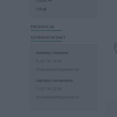
Outlet HP
Usługi
PROMOCJA
SZYBKI KONTAKT
Serwery i macierze
62 741 22 62
doradca@hppartner.pl
Laptopy i komputery
62 741 22 66
doradca@hppartner.pl