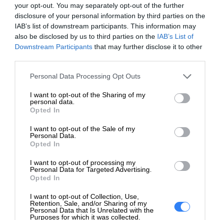
Bateria w zestawie:
Nie
your opt-out. You may separately opt-out of the further
disclosure of your personal information by third parties on the
Zasięg [m]:
10
IAB’s list of downstream participants. This information may
also be disclosed by us to third parties on the
IAB’s List of
Rozdzielczość:
7200 dpi
Downstream Participants
that may further disclose it to other
third parties.
Liczba przycisków:
7
Personal Data Processing Opt Outs
Liczba rolek:
1
I want to opt-out of the Sharing of my
Programowalne przyciski:
Tak
personal data.
Opted In
Dotykowa:
Nie
I want to opt-out of the Sale of my
Personal Data.
Kolor:
Czarny
Opted In
Gwarancja:
36 miesięcy
I want to opt-out of processing my
Personal Data for Targeted Advertising.
Opted In
I want to opt-out of Collection, Use,
POLECANE PRODUKTY
Retention, Sale, and/or Sharing of my
Personal Data that Is Unrelated with the
Purposes for which it was collected.