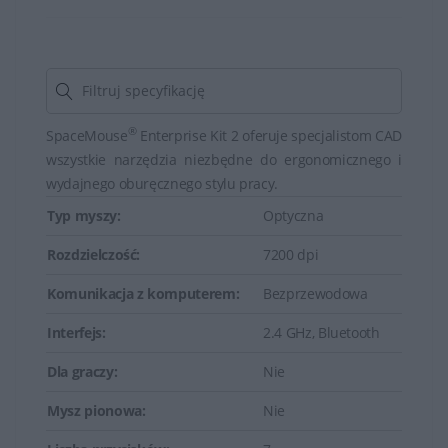
długotrwałego użytkowania.
Niektóre modele klawiatur HP są odporne na zalanie, co
zapobiega uszkodzeniom spowodowanym
przypadkowym wylaniem płynów.
®
SpaceMouse
Enterprise Kit 2 oferuje specjalistom CAD
wszystkie narzędzia niezbędne do ergonomicznego i
Myszy HP posiadają zwykle precyzyjne sensory
wydajnego oburęcznego stylu pracy.
optyczne lub laserowe, które zapewniają dokładne
Typ myszy:
Optyczna
śledzenie ruchów.
Rozdzielczość:
7200 dpi
Niektóre klawiatury HP posiadają podświetlenie
Komunikacja z komputerem:
Bezprzewodowa
klawiszy, co ułatwia korzystanie z klawiatury w
warunkach słabego oświetlenia.
Interfejs:
2.4 GHz, Bluetooth
Wiele myszy i klawiatur HP oferuje bezprzewodowe
Dla graczy:
Nie
połączenie, co zapewnia swobodę użytkowania brak
Mysz pionowa:
Nie
kabli.