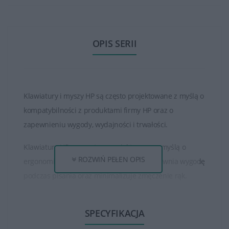
OPIS SERII
Klawiatury i myszy HP są często projektowane z myślą o
kompatybilności z produktami firmy HP oraz o
zapewnieniu wygody, wydajności i trwałości.
Klawiatury HP są często zaprojektowane z myślą o
ROZWIŃ PEŁEN OPIS
ergonomicznym ułożeniu klawiszy, co zapewnia wygodę
podczas pisania oraz minimalizuje zmęczenie rąk.
Myszy HP natomiast są projektowane z myślą o
SPECYFIKACJA
wygodzie użytkowania, zapewniając ergonomiczny
kształt, który minimalizuje zmęczenie dłoni podczas