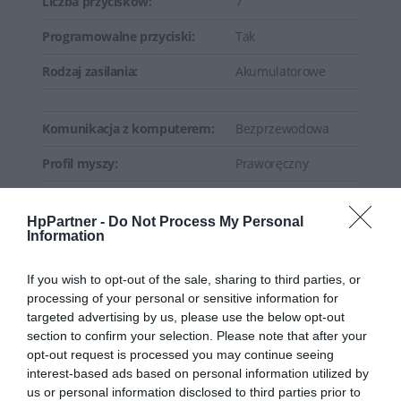
Liczba przycisków:
7
Klawiatury i myszy HP oferują użytkownikom wydajność,
Programowalne przyciski:
Tak
wygodę i niekiedy dodatkowe funkcje, które umożliwiają
efektywną pracę zarówno w biurze, jak i w innych
Rodzaj zasilania:
Akumulatorowe
miejscach pracy. Produkty te są często zintegrowane z
ekosystemem HP, co zapewnia lepszą kompatybilność i
Komunikacja z komputerem:
Bezprzewodowa
współpracę z urządzeniami tej marki.
Profil myszy:
Praworęczny
Typ myszy:
Optyczna
HpPartner -
Do Not Process My Personal
Wbudowany akumulator:
Tak
Information
Dla graczy:
Nie
If you wish to opt-out of the sale, sharing to third parties, or
processing of your personal or sensitive information for
Mysz pionowa:
Nie
targeted advertising by us, please use the below opt-out
section to confirm your selection. Please note that after your
Interfejs:
2.4 GHz, Bluetooth
opt-out request is processed you may continue seeing
Rodzaj zasilania:
Akumulatorowe
interest-based ads based on personal information utilized by
us or personal information disclosed to third parties prior to