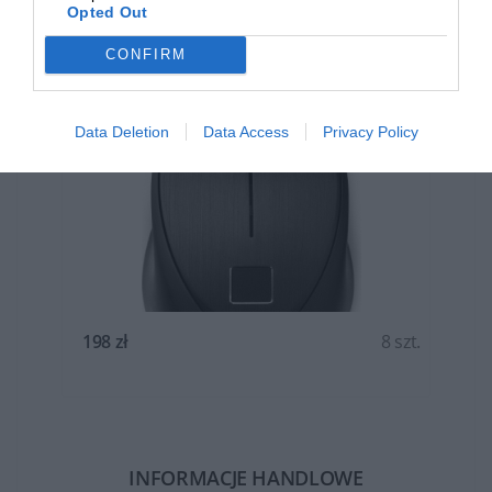
Opted Out
CONFIRM
Mysz HP USB Fingerprint...
Data Deletion
Data Access
Privacy Policy
t.
198 zł
8 szt.
INFORMACJE HANDLOWE