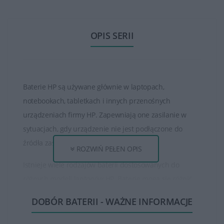
OPIS SERII
Baterie HP są używane głównie w laptopach,
notebookach, tabletkach i innych przenośnych
urządzeniach firmy HP. Zapewniają one zasilanie w
sytuacjach, gdy urządzenie nie jest podłączone do
źródła zasilania zewnętrznego.
ROZWIŃ PEŁEN OPIS
Istnieje wiele rodzajów baterii dostosowanych do
różnych modeli laptopów HP. Baterie mogą się różnić
pod względem pojemności, napięcia, typu oraz czasu
DOBÓR BATERII - WAŻNE INFORMACJE
pracy na baterii.