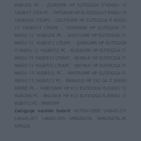
8GB/256 PC - 222R5EPR HP ELITEX2G4 I7-8565U 13
16GB/1T LTEA PC - 7KP52EAR HP ELITEX2G4 I7-8565U 13
16GB/256 LTEAPC - 22G73UWR HP ELITEX2G4 I7-8565U
13 16GB/512 LTEAPC - 7KN93EAR HP ELITEX2G4 I7-
8665U 12 16GB/256 PC - 2H2V1UWR HP ELITEX2G4 I7-
8665U 12 16GB/512 LTEAPC - 2J4B4UWR HP ELITEX2G4
I7-8665U 12 16GB/512 PC - 8UZ60UPR HP ELITEX2G4 I7-
8665U 13 16GB/512 LTEAPC - 9JH86UC HP ELITEX2G4 I7-
8665U 13 16GB/512 LTEAPC - 9JN18UC HP ELITEX2G4 I7-
8665U 13 16GB/512 PC - 1M9T8UWR HP ELITEX2G4 I7-
8665U 13 16GB/512 PC - 9MR42US HP EX2 G4 I7 8565U
RFRBD PC - 1A0B7UWR HP K12 ELITEX2G4 I5-8265U 12
8GB/256 PC - 8NL34US HP K12 ELITEX2G4 I5-8365U 12
8GB/512 PC - 9FM59PP
Zastępuje modele baterii:
HSTNN-DB9E L45645-271
L45645-2C1 L46601-005 MR02047XL MR02047XL-PL
MR02XL