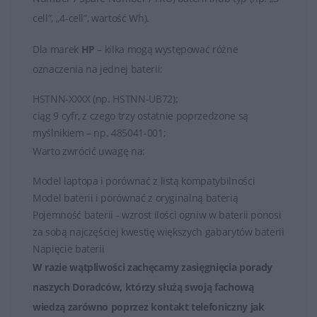
cell”, „4-cell”, wartość Wh).
Dla marek
HP
– kilka mogą występować różne
oznaczenia na jednej baterii:
HSTNN-XXXX (np. HSTNN-UB72);
ciąg 9 cyfr, z czego trzy ostatnie poprzedzone są
myślnikiem – np. 485041-001;
Warto zwrócić uwagę na:
Model laptopa i porównać z listą kompatybilności
Model baterii i porównać z oryginalną baterią
Pojemność baterii - wzrost ilości ogniw w baterii ponosi
za sobą najczęściej kwestię większych gabarytów baterii
Napięcie baterii
W razie wątpliwości zachęcamy zasięgnięcia porady
naszych Doradców, którzy służą swoją fachową
wiedzą zarówno poprzez
kontakt telefoniczny jak