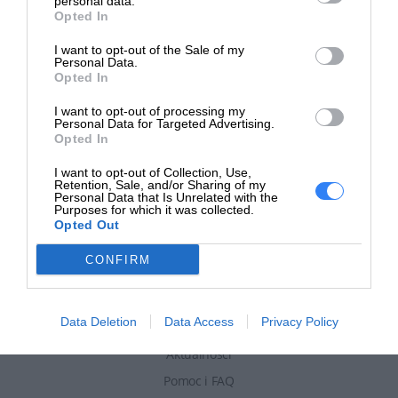
personal data.
Opted In
I want to opt-out of the Sale of my
Personal Data.
Zapytaj o
ofertę
Opted In
Sprzęt HP to dobry wybór. Powiedz nam czego potrzebujesz, a
I want to opt-out of processing my
nasz Doradca przedstawi ofertę.
Personal Data for Targeted Advertising.
Opted In
NAPISZ DO NAS
I want to opt-out of Collection, Use,
Retention, Sale, and/or Sharing of my
Personal Data that Is Unrelated with the
Purposes for which it was collected.
Opted Out
CONFIRM
Informacje
Data Deletion
Data Access
Privacy Policy
Aktualności
Pomoc i FAQ