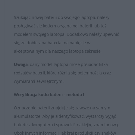
Czas działania baterii HP może się różnić w zależności
od modelu laptopa, konfiguracji systemu oraz sposobu
Szukając nowej baterii do swojego laptopa, należy
użytkowania. Większość baterii ma określony czas pracy
posługiwać się kodem oryginalnej baterii lub też
na baterii podczas korzystania z urządzenia bez
modelem swojego laptopa. Dodatkowo należy upewnić
podłączenia do zasilania.
się, że dobierana bateria ma napięcie w
Baterie HP, podobnie jak każda bateria litowo-jonowa,
akceptowalnym dla naszego laptopa zakresie.
mają ograniczoną liczbę cykli ładowania i rozładowania.
Uwaga:
dany model laptopa może posiadać kilka
Po pewnej liczbie cykli użytkowania bateria może
rodzajów baterii, które różnią się pojemnością oraz
zacząć tracić pojemność, co prowadzi do skrócenia
wymiarami zewnętrznymi.
czasu działania na baterii.
Weryfikacja kodu baterii - metoda I
W przypadku zużycia baterii lub utraty jej zdolności do
utrzymania odpowiedniego poziomu naładowania,
Oznaczenie baterii znajduje się zawsze na samym
można ją wymienić na nową. Producenci oferują
akumulatorze. Aby je zidentyfikować, wystarczy wyjąć
oryginalne baterie, które są kompatybilne z
baterię z komputera i sprawdzić naklejkę znamionową.
konkretnymi modelami laptopów HP.
Obok innych informacji, jak kraj produkcji czy znaków