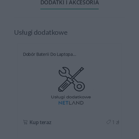
DODATKI I AKCESORIA
Usługi dodatkowe
Dobór Baterii Do Laptopa...
ł
Kup teraz
1 zł