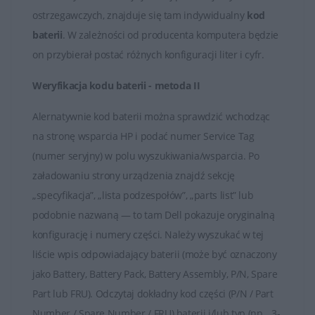
ostrzegawczych, znajduje się tam indywidualny
kod
Baterie HP są kluczowymi elementami zapewniającymi
baterii
. W zależności od producenta komputera będzie
mobilność i niezależność od stałego źródła zasilania dla
on przybierał postać różnych konfiguracji liter i cyfr.
przenośnych urządzeń marki HP. Ważne jest
odpowiednie użytkowanie i pielęgnacja baterii, aby
Weryfikacja kodu baterii - metoda II
utrzymać jej wydajność na jak najwyższym poziomie.
Alernatywnie kod baterii można sprawdzić wchodząc
na stronę wsparcia HP i podać numer Service Tag
(numer seryjny) w polu wyszukiwania/wsparcia. Po
załadowaniu strony urządzenia znajdź sekcję
„specyfikacja”, „lista podzespołów”, „parts list” lub
podobnie nazwaną — to tam Dell pokazuje oryginalną
konfigurację i numery części. Należy wyszukać w tej
liście wpis odpowiadający baterii (może być oznaczony
jako Battery, Battery Pack, Battery Assembly, P/N, Spare
Part lub FRU). Odczytaj dokładny kod części (P/N / Part
Number / Spare Number / FRU) baterii i/lub typ (np. „3-