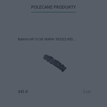
POLECANE PRODUKTY
Bateria HP 3-Cell 56WHr 933322-855...
t.
443 zł
2 szt.