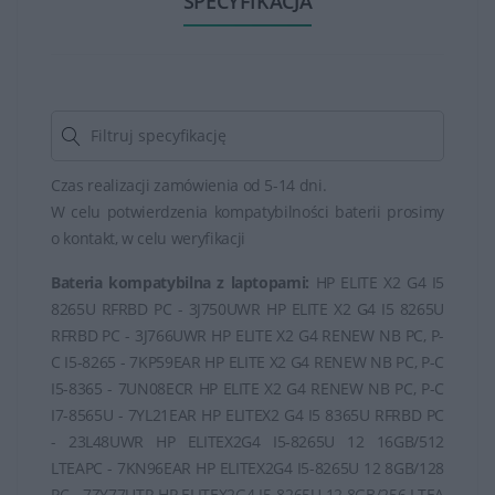
SPECYFIKACJA
Czas realizacji zamówienia od 5-14 dni.
W celu potwierdzenia kompatybilności baterii prosimy
o kontakt, w celu weryfikacji
Bateria kompatybilna z laptopami:
HP ELITE X2 G4 I5
8265U RFRBD PC - 3J750UWR HP ELITE X2 G4 I5 8265U
RFRBD PC - 3J766UWR HP ELITE X2 G4 RENEW NB PC, P-
C I5-8265 - 7KP59EAR HP ELITE X2 G4 RENEW NB PC, P-C
I5-8365 - 7UN08ECR HP ELITE X2 G4 RENEW NB PC, P-C
I7-8565U - 7YL21EAR HP ELITEX2 G4 I5 8365U RFRBD PC
- 23L48UWR HP ELITEX2G4 I5-8265U 12 16GB/512
LTEAPC - 7KN96EAR HP ELITEX2G4 I5-8265U 12 8GB/128
PC - 7ZY77UTR HP ELITEX2G4 I5-8265U 12 8GB/256 LTEA