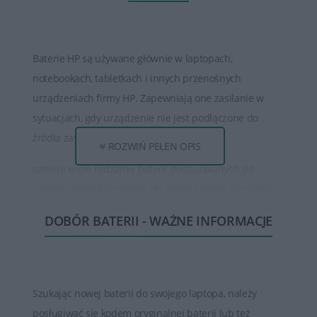
Baterie HP są używane głównie w laptopach,
notebookach, tabletkach i innych przenośnych
urządzeniach firmy HP. Zapewniają one zasilanie w
sytuacjach, gdy urządzenie nie jest podłączone do
źródła zasilania zewnętrznego.
ROZWIŃ PEŁEN OPIS
Istnieje wiele rodzajów baterii dostosowanych do
różnych modeli laptopów HP. Baterie mogą się różnić
pod względem pojemności, napięcia, typu oraz czasu
DOBÓR BATERII - WAŻNE INFORMACJE
pracy na baterii.
Czas działania baterii HP może się różnić w zależności
od modelu laptopa, konfiguracji systemu oraz sposobu
Szukając nowej baterii do swojego laptopa, należy
użytkowania. Większość baterii ma określony czas pracy
posługiwać się kodem oryginalnej baterii lub też