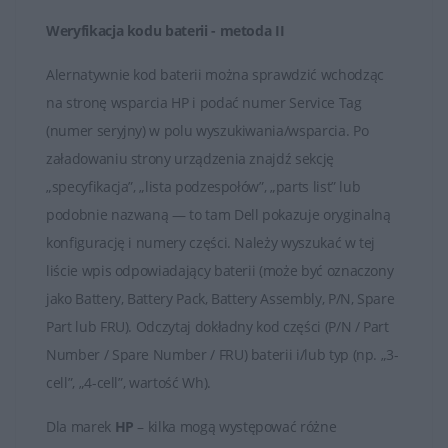
odpowiednie użytkowanie i pielęgnacja baterii, aby
Weryfikacja kodu baterii - metoda II
utrzymać jej wydajność na jak najwyższym poziomie.
Alernatywnie kod baterii można sprawdzić wchodząc
na stronę wsparcia HP i podać numer Service Tag
(numer seryjny) w polu wyszukiwania/wsparcia. Po
załadowaniu strony urządzenia znajdź sekcję
„specyfikacja”, „lista podzespołów”, „parts list” lub
podobnie nazwaną — to tam Dell pokazuje oryginalną
konfigurację i numery części. Należy wyszukać w tej
liście wpis odpowiadający baterii (może być oznaczony
jako Battery, Battery Pack, Battery Assembly, P/N, Spare
Part lub FRU). Odczytaj dokładny kod części (P/N / Part
Number / Spare Number / FRU) baterii i/lub typ (np. „3-
cell”, „4-cell”, wartość Wh).
Dla marek
HP
– kilka mogą występować różne