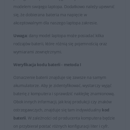
na baterii podczas korzystania z urządzenia bez
modelem swojego laptopa. Dodatkowo należy upewnić
podłączenia do zasilania.
się, że dobierana bateria ma napięcie w
Baterie HP, podobnie jak każda bateria litowo-jonowa,
akceptowalnym dla naszego laptopa zakresie.
mają ograniczoną liczbę cykli ładowania i rozładowania.
Uwaga:
dany model laptopa może posiadać kilka
Po pewnej liczbie cykli użytkowania bateria może
rodzajów baterii, które różnią się pojemnością oraz
zacząć tracić pojemność, co prowadzi do skrócenia
wymiarami zewnętrznymi.
czasu działania na baterii.
Weryfikacja kodu baterii - metoda I
W przypadku zużycia baterii lub utraty jej zdolności do
utrzymania odpowiedniego poziomu naładowania,
Oznaczenie baterii znajduje się zawsze na samym
można ją wymienić na nową. Producenci oferują
akumulatorze. Aby je zidentyfikować, wystarczy wyjąć
oryginalne baterie, które są kompatybilne z
baterię z komputera i sprawdzić naklejkę znamionową.
konkretnymi modelami laptopów HP.
Obok innych informacji, jak kraj produkcji czy znaków
ostrzegawczych, znajduje się tam indywidualny
kod
Baterie HP są kluczowymi elementami zapewniającymi
baterii
. W zależności od producenta komputera będzie
mobilność i niezależność od stałego źródła zasilania dla
on przybierał postać różnych konfiguracji liter i cyfr.
przenośnych urządzeń marki HP. Ważne jest