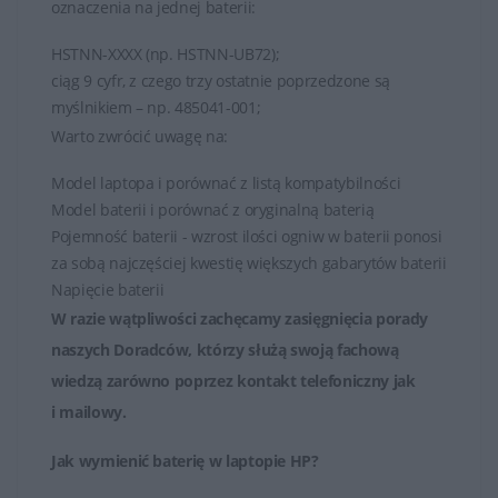
oznaczenia na jednej baterii:
HSTNN-XXXX (np. HSTNN-UB72);
ciąg 9 cyfr, z czego trzy ostatnie poprzedzone są
myślnikiem – np. 485041-001;
Warto zwrócić uwagę na:
Model laptopa i porównać z listą kompatybilności
Model baterii i porównać z oryginalną baterią
Pojemność baterii - wzrost ilości ogniw w baterii ponosi
za sobą najczęściej kwestię większych gabarytów baterii
Napięcie baterii
W razie wątpliwości zachęcamy zasięgnięcia porady
naszych Doradców, którzy służą swoją fachową
wiedzą zarówno poprzez
kontakt telefoniczny jak
i mailowy
.
Jak wymienić baterię w laptopie HP?