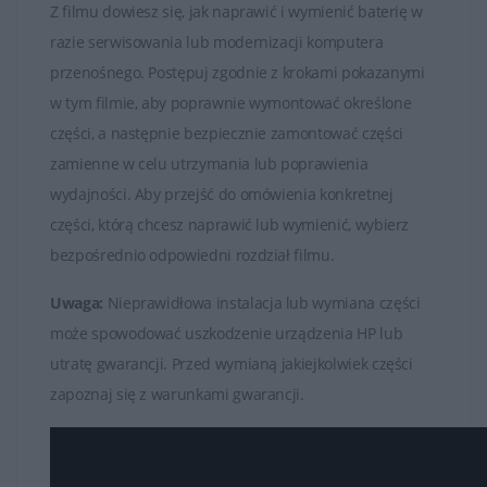
Z filmu dowiesz się, jak naprawić i wymienić baterię w
razie serwisowania lub modernizacji komputera
przenośnego. Postępuj zgodnie z krokami pokazanymi
w tym filmie, aby poprawnie wymontować określone
części, a następnie bezpiecznie zamontować części
zamienne w celu utrzymania lub poprawienia
wydajności. Aby przejść do omówienia konkretnej
części, którą chcesz naprawić lub wymienić, wybierz
bezpośrednio odpowiedni rozdział filmu.
Uwaga:
Nieprawidłowa instalacja lub wymiana części
może spowodować uszkodzenie urządzenia HP lub
utratę gwarancji. Przed wymianą jakiejkolwiek części
zapoznaj się z warunkami gwarancji.