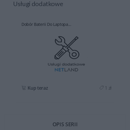
Usługi dodatkowe
Dobór Baterii Do Laptopa...
ł
Kup teraz
1 zł
OPIS SERII