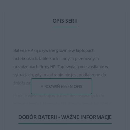
OPIS SERII
Baterie HP są używane głównie w laptopach,
notebookach, tabletkach i innych przenośnych
urządzeniach firmy HP. Zapewniają one zasilanie w
sytuacjach, gdy urządzenie nie jest podłączone do
źródła zasilania zewnętrznego.
ROZWIŃ PEŁEN OPIS
Istnieje wiele rodzajów baterii dostosowanych do
różnych modeli laptopów HP. Baterie mogą się różnić
pod względem pojemności, napięcia, typu oraz czasu
DOBÓR BATERII - WAŻNE INFORMACJE
pracy na baterii.