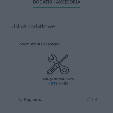
DODATKI I AKCESORIA
Usługi dodatkowe
Dobór Baterii Do Laptopa...
ł
Kup teraz
1 zł