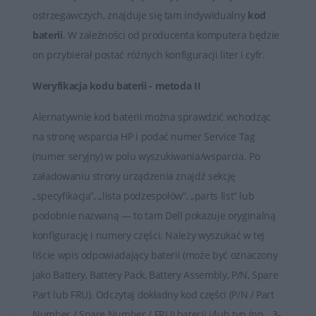
ostrzegawczych, znajduje się tam indywidualny
kod
Baterie HP są kluczowymi elementami zapewniającymi
baterii
. W zależności od producenta komputera będzie
mobilność i niezależność od stałego źródła zasilania dla
on przybierał postać różnych konfiguracji liter i cyfr.
przenośnych urządzeń marki HP. Ważne jest
odpowiednie użytkowanie i pielęgnacja baterii, aby
Weryfikacja kodu baterii - metoda II
utrzymać jej wydajność na jak najwyższym poziomie.
Alernatywnie kod baterii można sprawdzić wchodząc
na stronę wsparcia HP i podać numer Service Tag
(numer seryjny) w polu wyszukiwania/wsparcia. Po
załadowaniu strony urządzenia znajdź sekcję
„specyfikacja”, „lista podzespołów”, „parts list” lub
podobnie nazwaną — to tam Dell pokazuje oryginalną
konfigurację i numery części. Należy wyszukać w tej
liście wpis odpowiadający baterii (może być oznaczony
jako Battery, Battery Pack, Battery Assembly, P/N, Spare
Part lub FRU). Odczytaj dokładny kod części (P/N / Part
Number / Spare Number / FRU) baterii i/lub typ (np. „3-