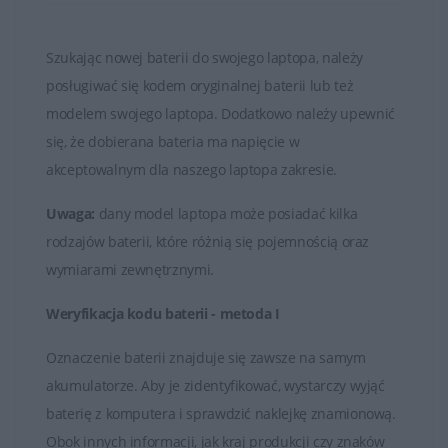
Czas działania baterii HP może się różnić w zależności
od modelu laptopa, konfiguracji systemu oraz sposobu
Szukając nowej baterii do swojego laptopa, należy
użytkowania. Większość baterii ma określony czas pracy
posługiwać się kodem oryginalnej baterii lub też
na baterii podczas korzystania z urządzenia bez
modelem swojego laptopa. Dodatkowo należy upewnić
podłączenia do zasilania.
się, że dobierana bateria ma napięcie w
Baterie HP, podobnie jak każda bateria litowo-jonowa,
akceptowalnym dla naszego laptopa zakresie.
mają ograniczoną liczbę cykli ładowania i rozładowania.
Uwaga:
dany model laptopa może posiadać kilka
Po pewnej liczbie cykli użytkowania bateria może
rodzajów baterii, które różnią się pojemnością oraz
zacząć tracić pojemność, co prowadzi do skrócenia
wymiarami zewnętrznymi.
czasu działania na baterii.
Weryfikacja kodu baterii - metoda I
W przypadku zużycia baterii lub utraty jej zdolności do
utrzymania odpowiedniego poziomu naładowania,
Oznaczenie baterii znajduje się zawsze na samym
można ją wymienić na nową. Producenci oferują
akumulatorze. Aby je zidentyfikować, wystarczy wyjąć
oryginalne baterie, które są kompatybilne z
baterię z komputera i sprawdzić naklejkę znamionową.
konkretnymi modelami laptopów HP.
Obok innych informacji, jak kraj produkcji czy znaków