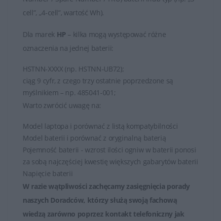
cell”, „4-cell”, wartość Wh).
Dla marek
HP
– kilka mogą występować różne
oznaczenia na jednej baterii:
HSTNN-XXXX (np. HSTNN-UB72);
ciąg 9 cyfr, z czego trzy ostatnie poprzedzone są
myślnikiem – np. 485041-001;
Warto zwrócić uwagę na:
Model laptopa i porównać z listą kompatybilności
Model baterii i porównać z oryginalną baterią
Pojemność baterii - wzrost ilości ogniw w baterii ponosi
za sobą najczęściej kwestię większych gabarytów baterii
Napięcie baterii
W razie wątpliwości zachęcamy zasięgnięcia porady
naszych Doradców, którzy służą swoją fachową
wiedzą zarówno poprzez
kontakt telefoniczny jak