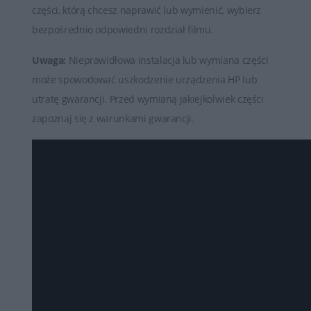
części, którą chcesz naprawić lub wymienić, wybierz
bezpośrednio odpowiedni rozdział filmu.
Uwaga:
Nieprawidłowa instalacja lub wymiana części
może spowodować uszkodzenie urządzenia HP lub
utratę gwarancji. Przed wymianą jakiejkolwiek części
zapoznaj się z warunkami gwarancji.