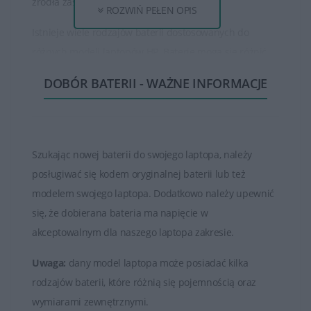
źródła zasilania zewnętrznego.
ROZWIŃ PEŁEN OPIS
Istnieje wiele rodzajów baterii dostosowanych do
różnych modeli laptopów HP. Baterie mogą się różnić
pod względem pojemności, napięcia, typu oraz czasu
DOBÓR BATERII - WAŻNE INFORMACJE
pracy na baterii.
Czas działania baterii HP może się różnić w zależności
od modelu laptopa, konfiguracji systemu oraz sposobu
Szukając nowej baterii do swojego laptopa, należy
użytkowania. Większość baterii ma określony czas pracy
posługiwać się kodem oryginalnej baterii lub też
na baterii podczas korzystania z urządzenia bez
modelem swojego laptopa. Dodatkowo należy upewnić
podłączenia do zasilania.
się, że dobierana bateria ma napięcie w
Baterie HP, podobnie jak każda bateria litowo-jonowa,
akceptowalnym dla naszego laptopa zakresie.
mają ograniczoną liczbę cykli ładowania i rozładowania.
Uwaga:
dany model laptopa może posiadać kilka
Po pewnej liczbie cykli użytkowania bateria może
rodzajów baterii, które różnią się pojemnością oraz
zacząć tracić pojemność, co prowadzi do skrócenia
wymiarami zewnętrznymi.
czasu działania na baterii.