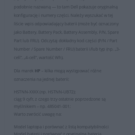
podobnie nazwaną — to tam Dell pokazuje oryginalną
konfigurację i numery części. Należy wyszukać w tej
liście wpis odpowiadający baterii (może być oznaczony
jako Battery, Battery Pack, Battery Assembly, P/N, Spare
Part lub FRU). Odczytaj dokładny kod części (P/N / Part
Number / Spare Number / FRU) baterii i/lub typ (np. „3-
cell”, „4-cell”, wartość Wh).
Dla marek
HP
– kilka mogą występować różne
oznaczenia na jednej baterii:
HSTNN-XXXX (np. HSTNN-UB72);
ciąg 9 cyfr, z czego trzy ostatnie poprzedzone są
myślnikiem – np. 485041-001;
Warto zwrócić uwagę na:
Model laptopa i porównać z listą kompatybilności
Model baterii i porównać z oryginalną baterią