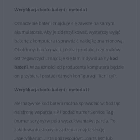
Weryfikacja kodu baterii - metoda I
W przypadku zużycia baterii lub utraty jej zdolności do
utrzymania odpowiedniego poziomu naładowania,
Oznaczenie baterii znajduje się zawsze na samym
można ją wymienić na nową. Producenci oferują
akumulatorze. Aby je zidentyfikować, wystarczy wyjąć
oryginalne baterie, które są kompatybilne z
baterię z komputera i sprawdzić naklejkę znamionową.
konkretnymi modelami laptopów HP.
Obok innych informacji, jak kraj produkcji czy znaków
ostrzegawczych, znajduje się tam indywidualny
kod
Baterie HP są kluczowymi elementami zapewniającymi
baterii
. W zależności od producenta komputera będzie
mobilność i niezależność od stałego źródła zasilania dla
on przybierał postać różnych konfiguracji liter i cyfr.
przenośnych urządzeń marki HP. Ważne jest
odpowiednie użytkowanie i pielęgnacja baterii, aby
Weryfikacja kodu baterii - metoda II
utrzymać jej wydajność na jak najwyższym poziomie.
Alernatywnie kod baterii można sprawdzić wchodząc
na stronę wsparcia HP i podać numer Service Tag
(numer seryjny) w polu wyszukiwania/wsparcia. Po
załadowaniu strony urządzenia znajdź sekcję
„specyfikacja”, „lista podzespołów”, „parts list” lub