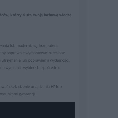
dców, którzy służą swoją fachową wiedzą
sowania lub modernizacji komputera
, aby poprawnie wymontować określone
u utrzymania lub poprawienia wydajności.
 lub wymienić, wybierz bezpośrednio
ować uszkodzenie urządzenia HP lub
z warunkami gwarancji.