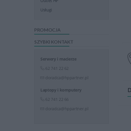
Outlet HP
Usługi
PROMOCJA
SZYBKI KONTAKT
Serwery i macierze
62 741 22 62
doradca@hppartner.pl
D
Laptopy i komputery
62 741 22 66
doradca@hppartner.pl