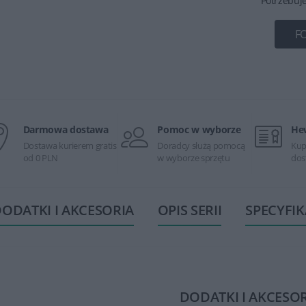
Potrzebuj
F
Darmowa dostawa
Pomoc w wyborze
He
Dostawa kurierem gratis
Doradcy służą pomocą
Kup
od 0 PLN
w wyborze sprzętu
dos
ODATKI I AKCESORIA
OPIS SERII
SPECYFIK
DODATKI I AKCESO