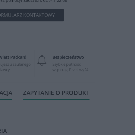
esz pomocy? Zadzwoń: 62 741 22 66
ORMULARZ KONTAKTOWY
wlett Packard
Bezpieczeństwo
ujesz u zaufanego
Szybkie płatności
tawcy
wspierają Przelewy24
ACJA
ZAPYTANIE O PRODUKT
RIA