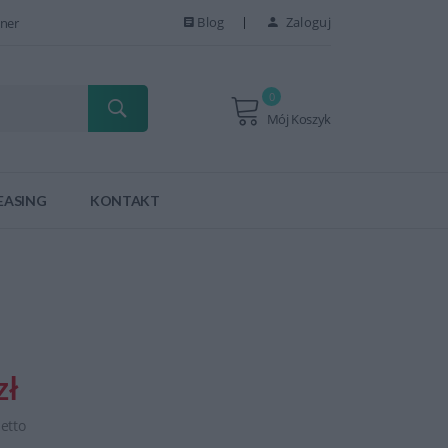
Blog
Zaloguj
ner
0
Mój Koszyk
EASING
KONTAKT
zł
netto