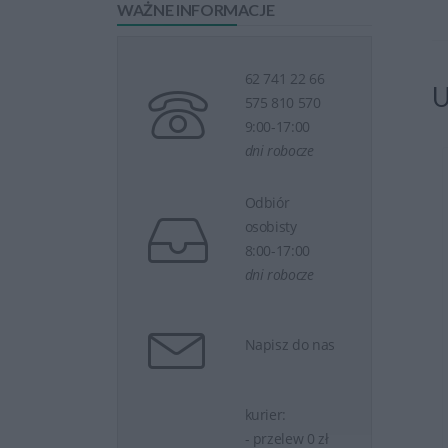
WAŻNE INFORMACJE
62 741 22 66
U
575 810 570
9:00-17:00
dni robocze
erii Do Laptopa...
Dobór Baterii Do Laptopa...
Odbiór
osobisty
8:00-17:00
dni robocze
Napisz do nas
eraz
1 zł
Kup teraz
1 zł
kurier:
- przelew 0 zł