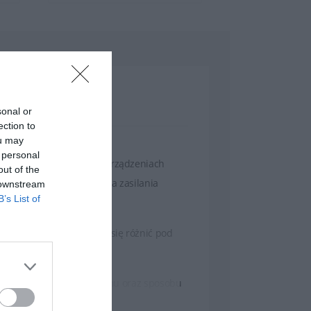
sonal or
ection to
ou may
 personal
ch i innych przenośnych urządzeniach
out of the
 jest podłączone do źródła zasilania
 downstream
B’s List of
ptopów HP. Baterie mogą się różnić pod
aptopa, konfiguracji systemu oraz sposobu
podczas korzystania z urządzenia bez