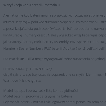
Weryfikacja kodu baterii - metoda II
Alernatywnie kod baterii można sprawdzić wchodząc na stronę wspa
(numer seryjny) w polu wyszukiwania/wsparcia. Po załadowaniu stro
„specyfikacja”, „lista podzespołów”, „parts list” lub podobnie nazwa
konfigurację i numery części. Należy wyszukać w tej liście wpis od
jako Battery, Battery Pack, Battery Assembly, P/N, Spare Part lub FRU
Number / Spare Number / FRU) baterii i/lub typ (np. „3-cell”, „4-cell”
Dla marek
HP
– kilka mogą występować różne oznaczenia na jednej 
HSTNN-XXXX (np. HSTNN-UB72);
ciąg 9 cyfr, z czego trzy ostatnie poprzedzone są myślnikiem – np. 4
Warto zwrócić uwagę na:
Model laptopa i porównać z listą kompatybilności
Model baterii i porównać z oryginalną baterią
Pojemność baterii - wzrost ilości ogniw w baterii ponosi za sobą na