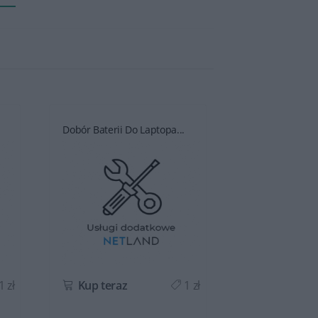
Dobór Baterii Do Laptopa...
Dobór Baterii D
1 zł
Kup teraz
1 zł
Kup teraz