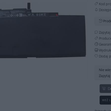
Kod pr
Dostęp
Produ
Zapytaj
Produc
Gwaran
Wydruku
Dodaj p
Nie wie
Zapytaj
D
WEŹ L