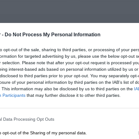
 -
Do Not Process My Personal Information
OPIS SERII
to opt-out of the sale, sharing to third parties, or processing of your per
formation for targeted advertising by us, please use the below opt-out s
r selection. Please note that after your opt-out request is processed y
eing interest-based ads based on personal information utilized by us or
Baterie HP są używane głównie w laptopach, notebookach, tabletka
disclosed to third parties prior to your opt-out. You may separately opt-
firmy HP. Zapewniają one zasilanie w sytuacjach, gdy urządzenie nie
losure of your personal information by third parties on the IAB’s list of
. This information may also be disclosed by us to third parties on the
IA
zewnętrznego.
Participants
that may further disclose it to other third parties.
Istnieje wiele rodzajów baterii dostosowanych do różnych modeli la
ROZWIŃ PEŁEN OPIS
względem pojemności, napięcia, typu oraz czasu pracy na baterii.
l Data Processing Opt Outs
Czas działania baterii HP może się różnić w zależności od modelu l
o opt-out of the Sharing of my personal data.
użytkowania. Większość baterii ma określony czas pracy na baterii 