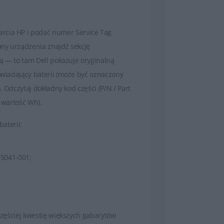
rcia HP i podać numer Service Tag
ny urządzenia znajdź sekcję
ną — to tam Dell pokazuje oryginalną
powiadający baterii (może być oznaczony
). Odczytaj dokładny kod części (P/N / Part
, wartość Wh).
baterii:
85041-001;
jczęściej kwestię większych gabarytów