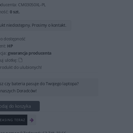
oducenta:
CM03050XL-PL
ność:
0 szt.
kt niedostępny. Prosimy o kontakt.
 o dostępność
ent:
HP
cja:
gwarancja producenta
j ulotkę:
rodukt do ulubionych!
sz czy bateria pasuje do Twojego laptopa?
 naszych Doradców!
odaj do koszyka
EASING TERAZ