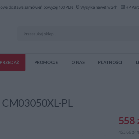
owa dostawa zamówień powyżej 100 PLN
Wysyłka nawet w 24h
HP Part
PRZEDAŻ
PROMOCJE
O NAS
PŁATNOŚCI
L
Wh CM03050XL-PL
558 
453,66 zł 