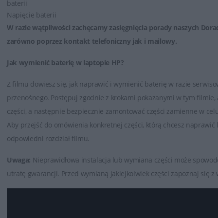
baterii
Napięcie baterii
W razie wątpliwości zachęcamy zasięgnięcia porady naszych Dora
zarówno poprzez
kontakt telefoniczny jak i mailowy
.
Jak wymienić baterię w laptopie HP?
Z filmu dowiesz się, jak naprawić i wymienić baterię w razie serwi
przenośnego. Postępuj zgodnie z krokami pokazanymi w tym filmie
części, a następnie bezpiecznie zamontować części zamienne w cel
Aby przejść do omówienia konkretnej części, którą chcesz naprawić
odpowiedni rozdział filmu.
Uwaga:
Nieprawidłowa instalacja lub wymiana części może spowod
utratę gwarancji. Przed wymianą jakiejkolwiek części zapoznaj się 