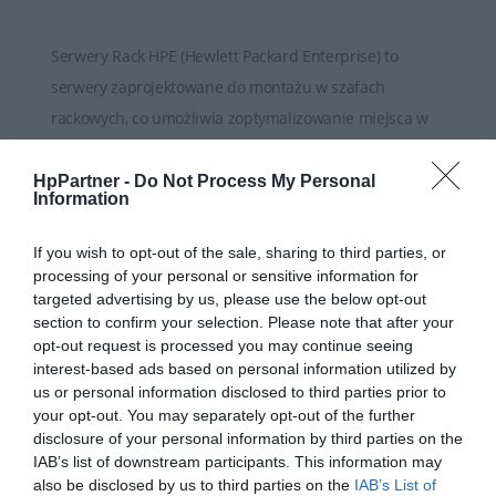
Serwery Rack HPE (Hewlett Packard Enterprise) to
serwery zaprojektowane do montażu w szafach
rackowych, co umożliwia zoptymalizowanie miejsca w
centrach danych, serwerowniach lub w innych
profesjonalnych środowiskach IT.
HpPartner -
Do Not Process My Personal
ROZWIŃ PEŁEN OPIS
Information
HPE oferuje różne rodzaje serwerów Rack, w tym
If you wish to opt-out of the sale, sharing to third parties, or
serwery tower zamienialne na serwer rackowy, serwery
processing of your personal or sensitive information for
blade oraz serwery standardowe, które różnią się
targeted advertising by us, please use the below opt-out
SPECYFIKACJA
rozmiarem, wydajnością, skalowalnością i funkcjami,
section to confirm your selection. Please note that after your
opt-out request is processed you may continue seeing
aby sprostać różnym potrzebom biznesowym.
interest-based ads based on personal information utilized by
us or personal information disclosed to third parties prior to
Serwery Rack HPE są wyposażone w zaawansowane
your opt-out. You may separately opt-out of the further
procesory, dużą ilość pamięci RAM oraz inne
disclosure of your personal information by third parties on the
komponenty, co zapewnia wysoką wydajność
IAB’s list of downstream participants. This information may
also be disclosed by us to third parties on the
IAB’s List of
obliczeniową. Są one zdolne obsłużyć zróżnicowane