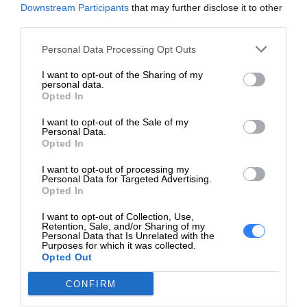
Downstream Participants
that may further disclose it to other
zadania, od prostych aplikacji po zaawansowane
third parties.
HPE PL DL380g11 6526Y
operacje przetwarzania danych.
Personal Data Processing Opt Outs
(2.8G/16C) 4x32G NS204i-
Model
Niektóre modele serwerów Rack HPE posiadają
u(2x480g) 2x1000W 8SFF
I want to opt-out of the Sharing of my
2x10G-T Smart Choice
personal data.
wbudowane funkcje redundantności, co zapewnia
Opted In
kontynuację działania w przypadku awarii komponentu,
Chassis
8SFF
I want to opt-out of the Sale of my
co z kolei gwarantuje ciągłość usług i minimalizuje
Personal Data.
Intel Xeon Silver 6526Y (16
przestoje.
Opted In
Procesor
rdzeni, 2.8 GHz, 150W)
I want to opt-out of processing my
Serwery Rack HPE oferują funkcje zabezpieczeń i
Personal Data for Targeted Advertising.
Liczba
1 (z możliwością
Opted In
zgodności, które chronią dane przed
procesorów
rozbudowy)
nieautoryzowanym dostępem oraz spełniają
I want to opt-out of Collection, Use,
Pamięć
4x32 GB DDR5, 5600 MT/s
Retention, Sale, and/or Sharing of my
wymagania regulacyjne i compliance'owe.
Personal Data that Is Unrelated with the
Purposes for which it was collected.
Broadcom BCM57416
Opted Out
Serwery Rack HPE są kluczowym elementem
Karta sieciowa
Ethernet 10Gb 2-port BASE-
infrastruktury IT dla firm i organizacji, szczególnie tych,
T Adapter
CONFIRM
które potrzebują dużych zasobów obliczeniowych i