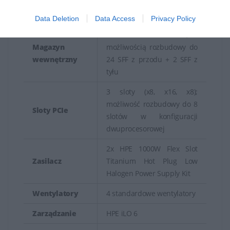
Kontroler
NS204 (2x480G M.2),
przechowywania danych. Ich wydajność, niezawodność
magazynu
obsługuje RAID 0, 1, 10
Data Deletion
Data Access
Privacy Policy
oraz możliwość integracji z infrastrukturą szaf
8-26 SFF CTO Server, z
rackowych sprawiają, że są one popularnym
Magazyn
możliwością rozbudowy do
rozwiązaniem w profesjonalnych środowiskach IT.
wewnętrzny
24 SFF z przodu + 2 SFF z
tyłu
3 sloty (x8, x16, x8);
możliwość rozbudowy do 8
Sloty PCIe
slotów w konfiguracji
dwuprocesorowej
2x HPE 1000W Flex Slot
Zasilacz
Titanium Hot Plug Low
Halogen Power Supply Kit
Wentylatory
4 standardowe wentylatory
Zarządzanie
HPE iLO 6