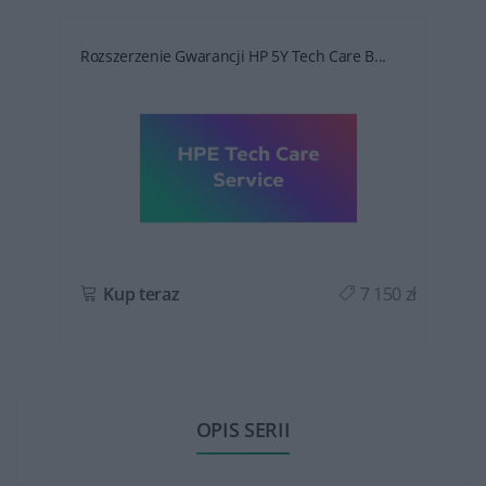
Rozszerzenie Gwarancji HP 5Y Tech Care B...
ł
Kup teraz
7 150 zł
OPIS SERII