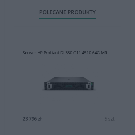
POLECANE PRODUKTY
Serwer HP ProLiant DL380 G11 4510 64G MR...
t.
23 796 zł
5 szt.