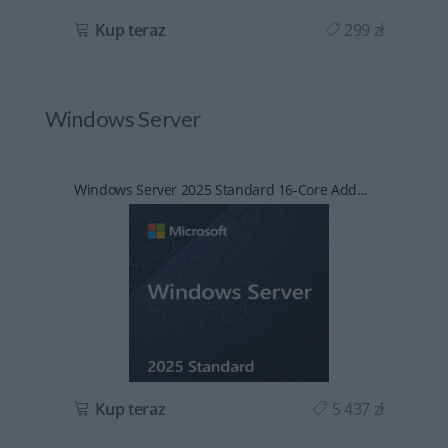
ł
Kup teraz
299 zł
Windows Server
Windows Server 2025 Standard 16-Core Add...
ł
Kup teraz
5 437 zł