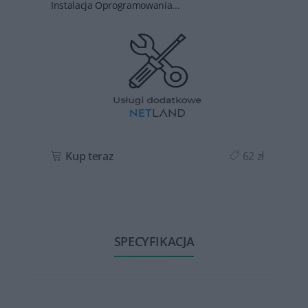
Instalacja Oprogramowania...
ł
Kup teraz
62 zł
SPECYFIKACJA