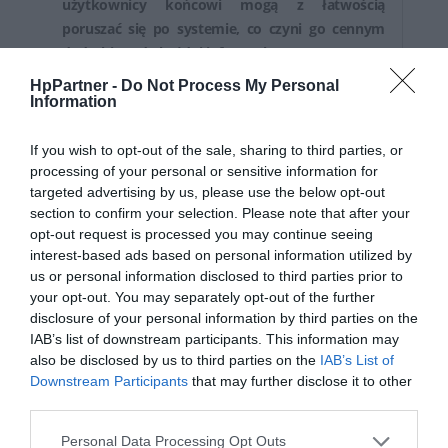
użytkownicy końcowi mogą z łatwością
poruszać się po systemie, co czyni go cennym
dodatkiem do każdej infrastruktury IT.
HpPartner -
Do Not Process My Personal
Kluczowe cechy
Information
Wydajny system operacyjny
Microsoft
If you wish to opt-out of the sale, sharing to third parties, or
Windows Server 2025 Standard został stworzony
processing of your personal or sensitive information for
do obsługi aplikacji i usług w bezpiecznym i
targeted advertising by us, please use the below opt-out
niezawodnym środowisku, spełniającym
section to confirm your selection. Please note that after your
różnorodne potrzeby firm.
opt-out request is processed you may continue seeing
Elastyczne licencjonowanie
To
interest-based ads based on personal information utilized by
oprogramowanie jest dostarczane z typem
us or personal information disclosed to third parties prior to
your opt-out. You may separately opt-out of the further
licencji, który pozwala firmom zarządzać
disclosure of your personal information by third parties on the
wykorzystaniem oprogramowania w całym
IAB’s list of downstream participants. This information may
środowisku organizacyjnym.
also be disclosed by us to third parties on the
IAB’s List of
Downstream Participants
that may further disclose it to other
Ogólne
third parties.
System
Microsoft Windows Server 2025
Personal Data Processing Opt Outs