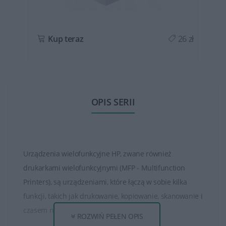
ł
Kup teraz
26 zł
OPIS SERII
Urządzenia wielofunkcyjne HP, zwane również
drukarkami wielofunkcyjnymi (MFP - Multifunction
Printers), są urządzeniami, które łączą w sobie kilka
funkcji, takich jak drukowanie, kopiowanie, skanowanie i
czasem nawet faksowanie.
ROZWIŃ PEŁEN OPIS