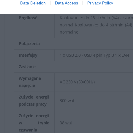
Data Deletion
Data Access
Privacy Policy
Drukowanie: do 18 str/min (A4) - B/
Drukowanie: do 4 str/min (A4) - kolo
Prędkość
Kopiowanie: do 18 str/min (A4) - czarn
normal Kopiowanie: do 4 str/min (A4) 
normalne
Połączenia
Interfejsy
1 x USB 2.0 - USB 4 pin Typ B 1 x LAN
Zasilanie
Wymagane
AC 230 V (50/60Hz)
napięcie
Zużycie energii
300 wat
podczas pracy
Zużycie energii
w trybie
38 wat
czuwania