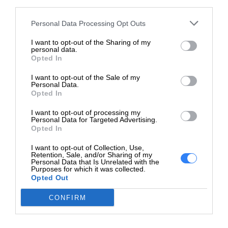
Rodzaj
gruby papier, papier wysokogramat
third parties.
obsługiwanych
papier niskogramaturowy, papier błys
Personal Data Processing Opt Outs
nośników
papier ze wstępnym nadrukiem, 
kolorowy
I want to opt-out of the Sharing of my
personal data.
Rozmiary
A4 (210 x 297 mm), A5 (148 x 210 m
Opted In
obsługiwanych
(105 x 148 mm), JIS B5 (182 x 257 mm),
I want to opt-out of the Sale of my
nośników
(216 x 343 mm), 216 x 356 mm
Personal Data.
Opted In
Pojemność
I want to opt-out of processing my
nośników
150 arkusze
Personal Data for Targeted Advertising.
standardowych
Opted In
Pojemność tac
I want to opt-out of Collection, Use,
50 arkusze
Retention, Sale, and/or Sharing of my
odbiorczych
Personal Data that Is Unrelated with the
Purposes for which it was collected.
Obsługa
ADF - 40 arkusze - A4 (210 x 297 m
Opted Out
dokumentów i
wejściowa - 150 arkusze - A4 (210 x 
CONFIRM
nośników -
waga: 60 g/m² - 220 g/m² Taca wyjścio
szczegóły
arkusze