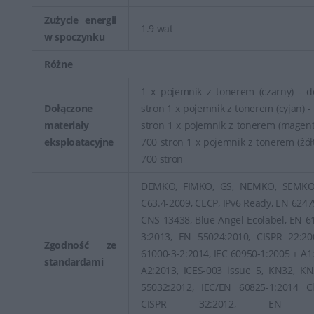
Zużycie energii
1.9 wat
w spoczynku
Różne
1 x pojemnik z tonerem (czarny) - 
Dołączone
stron 1 x pojemnik z tonerem (cyjan) -
materiały
stron 1 x pojemnik z tonerem (magent
eksploatacyjne
700 stron 1 x pojemnik z tonerem (żółt
700 stron
DEMKO, FIMKO, GS, NEMKO, SEMKO
C63.4-2009, CECP, IPv6 Ready, EN 6247
CNS 13438, Blue Angel Ecolabel, EN 6
3:2013, EN 55024:2010, CISPR 22:20
Zgodność ze
61000-3-2:2014, IEC 60950-1:2005 + A1
standardami
A2:2013, ICES-003 issue 5, KN32, K
55032:2012, IEC/EN 60825-1:2014 Cl
CISPR 32:2012, EN 60