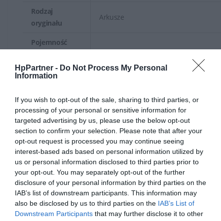
Rodzaj
Arkusze
oryginału
Pojemność
podajnika
40 arkusze
dokumentów
HpPartner -
Do Not Process My Personal
Information
Min rozmiar
76 x 148.5 mm
nośnika
If you wish to opt-out of the sale, sharing to third parties, or
processing of your personal or sensitive information for
Max rozmiar
targeted advertising by us, please use the below opt-out
A4/Letter
nośnika
section to confirm your selection. Please note that after your
opt-out request is processed you may continue seeing
Min waga
interest-based ads based on personal information utilized by
60 g/m²
nośnika
us or personal information disclosed to third parties prior to
your opt-out. You may separately opt-out of the further
Max waga
disclosure of your personal information by third parties on the
220 g/m²
nośnika
IAB’s list of downstream participants. This information may
also be disclosed by us to third parties on the
IAB’s List of
Etykiety, papier makulaturowy, papie
Downstream Participants
that may further disclose it to other