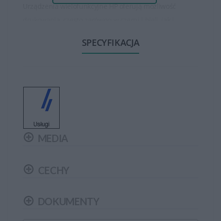
Urządzenia wielofunkcyjne HP oferują możliwość
drukowania, często zarówno w czerni i bieli, jak i
kolorze. Mają różne prędkości drukowania w zależności
SPECYFIKACJA
od modelu, co umożliwia szybkie i wydajne tworzenie
dokumentów czy zdjęć.
Zintegrowane skanery umożliwiają przetwarzanie
dokumentów papierowych do postaci cyfrowej. Wiele
modeli MFP HP posiada funkcje skanowania zarówno
jednostronnego, jak i dwustronnego, a także funkcje
MEDIA
skanowania do plików PDF, e-maili czy do chmury.
Funkcja kopiowania w urządzeniach wielofunkcyjnych
CECHY
HP pozwala na szybkie i łatwe tworzenie kopii
papierowych dokumentów. Za pomocą panelu
DOKUMENTY
sterowania można regulować ustawienia kopiowania,
takie jak wielkość, jakość czy ilość kopii.