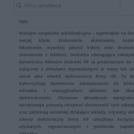
Niektóre modele MFP HP mogą mieć również opcję
faksowania, która umożliwia wysyłanie i odbieranie
Opis
faksów bez konieczności korzystania z osobnego
Wydajne urządzenie wielofunkcyjne – najmniejsze na św
urządzenia do faksowania.
swojej klasie. Drukowanie, skanowanie, kopio
faksowanie, wysokiej jakości kolory oraz drukow
Urządzenia HP zazwyczaj posiadają intuicyjne interfejsy
skanowanie z telefonu. Drukarka obsługująca zabezpie
użytkownika, co ułatwia korzystanie z różnych funkcji
dynamiczne Niektóre drukarki HP są przeznaczone do 
drukowania, skanowania czy kopiowania. Dodatkowo,
wyłącznie z wkładami wyposażonymi w nowy lub u
proste oprogramowanie pozwala na łatwe zarządzanie
układ albo obwód elektroniczny firmy HP. Te dr
urządzeniem.
wykorzystują dynamiczne zabezpieczenia do blok
wkładów z nieoryginalnym układem lub obw
Urządzenia wielofunkcyjne HP są popularne w biurach,
elektronicznymi. Okresowe aktualizacje oprogram
domach i małych firmach ze względu na ich
sprzętowego pozwolą utrzymać skuteczność tych zabezp
wszechstronność i funkcjonalność. Stanowią one
oraz zablokują wcześniej działające wkłady. Używany uk
obwód elektroniczny firmy HP umożliwia korzyst
wygodne rozwiązanie, które umożliwia wykonywanie
używanych, regenerowanych i powtórnie napełn
różnorodnych zadań związanych z dokumentami przy
wkładów.