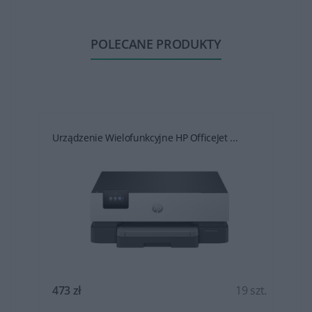
POLECANE PRODUKTY
Urządzenie Wielofunkcyjne HP OfficeJet ...
t.
473 zł
19 szt.