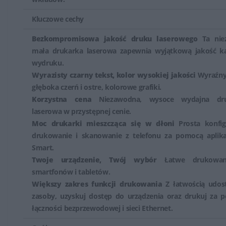
pomocy jednego urządzenia. Dzięki różnym funkcjom
oraz łatwości obsługi, urządzenia wielofunkcyjne HP są
Kluczowe cechy
doskonałym narzędziem do pracy zarówno dla
Bezkompromisowa jakość druku laserowego
Ta nie
indywidualnych użytkowników, jak i dla małych
mała drukarka laserowa zapewnia wyjątkową jakość k
zespołów.
wydruku.
Wyrazisty czarny tekst, kolor wysokiej jakości
Wyraźny 
głęboka czerń i ostre, kolorowe grafiki.
Korzystna cena
Niezawodna, wysoce wydajna dru
laserowa w przystępnej cenie.
Moc drukarki mieszcząca się w dłoni
Prosta konfigu
drukowanie i skanowanie z telefonu za pomocą aplika
Smart.
Twoje urządzenie, Twój wybór
Łatwe drukowan
smartfonów i tabletów.
Większy zakres funkcji drukowania
Z łatwością udost
zasoby, uzyskuj dostęp do urządzenia oraz drukuj za 
łączności bezprzewodowej i sieci Ethernet.