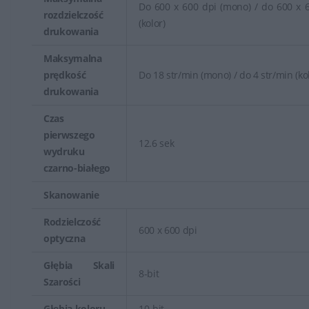
Do 600 x 600 dpi (mono) / do 600 x 
rozdzielczość
(kolor)
drukowania
Maksymalna
prędkość
Do 18 str/min (mono) / do 4 str/min (ko
drukowania
Czas
pierwszego
12.6 sek
wydruku
czarno-białego
Skanowanie
Rodzielczość
600 x 600 dpi
optyczna
Głębia Skali
8-bit
Szarości
Głębia koloru
10-bit