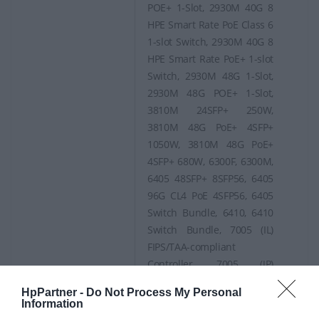
POE+ 1-Slot, 2930M 40G 8
HPE Smart Rate PoE Class 6
1-slot Switch, 2930M 40G 8
HPE Smart Rate PoE+ 1-slot
Switch, 2930M 48G 1-Slot,
2930M 48G POE+ 1-Slot,
3810M 24SFP+ 250W,
3810M 48G PoE+ 4SFP+
1050W, 3810M 48G PoE+
4SFP+ 680W, 6300F, 6300M,
6405 48SFP+ 8SFP56, 6405
96G CL4 PoE 4SFP56, 6405
Switch Bundle, 6410, 6410
Switch Bundle, 7005 (IL)
FIPS/TAA-compliant
Controller, 7005 (JP)
Controller, 7005 (JP)
HpPartner -
Do Not Process My Personal
FIPS/TAA Controller, 7005
Information
(RW) FIPS/TAA-compliant