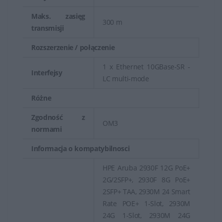
użytkowników końcowych.
Maks. zasięg
300 m
transmisji
Rozszerzenie / połączenie
1 x Ethernet 10GBase-SR -
Interfejsy
LC multi-mode
Różne
Zgodność z
OM3
normami
Informacja o kompatybilnosci
HPE Aruba 2930F 12G PoE+
2G/2SFP+, 2930F 8G PoE+
2SFP+ TAA, 2930M 24 Smart
Rate POE+ 1-Slot, 2930M
24G 1-Slot, 2930M 24G