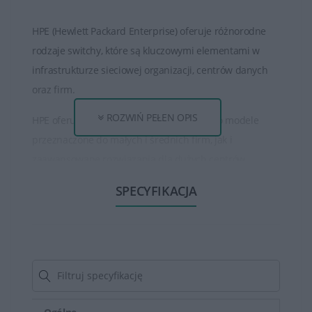
HPE (Hewlett Packard Enterprise) oferuje różnorodne
rodzaje switchy, które są kluczowymi elementami w
infrastrukturze sieciowej organizacji, centrów danych
oraz firm.
ROZWIŃ PEŁEN OPIS
HPE oferuje szereg switchy, w tym zarówno modele
przeznaczone do małych i średnich firm, jak i
zaawansowane rozwiązania dla dużych centrów
danych.
SPECYFIKACJA
Modele różnią się liczbą portów, prędkością transmisji
danych, funkcjami zarządzania i zabezpieczeń.Switchy
HPE mogą obsługiwać różne prędkości transmisji
danych, w tym Gigabit Ethernet, 10-Gigabit Ethernet czy
nawet 100-Gigabit Ethernet, co umożliwia skalowanie
sieci zgodnie z wymaganiami.