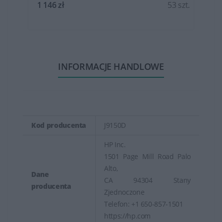
t.
1 146 zł
53 szt.
INFORMACJE HANDLOWE
Kod producenta
J9150D
HP Inc.
1501 Page Mill Road Palo
Alto,
Dane
CA 94304 Stany
producenta
Zjednoczone
Telefon: +1 650-857-1501
https://hp.com