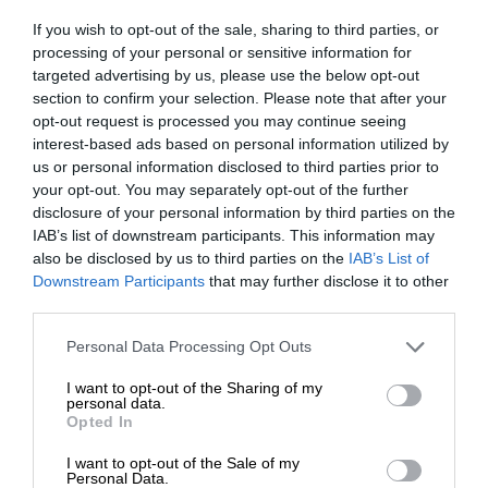
Controller, 7005 (US)
If you wish to opt-out of the sale, sharing to third parties, or
FIPS/TAA Controller, 7005
processing of your personal or sensitive information for
Cloud Service Controller,
targeted advertising by us, please use the below opt-out
7010 (IL) Controller, 7010
section to confirm your selection. Please note that after your
opt-out request is processed you may continue seeing
(JP) FIPS/TAA Controller,
interest-based ads based on personal information utilized by
7010 (RW) FIPS/TAA-
us or personal information disclosed to third parties prior to
compliant Controller, 7024
your opt-out. You may separately opt-out of the further
(JP) FIPS/TAA Controller,
disclosure of your personal information by third parties on the
7024 (RW) FIPS/TAA-
IAB’s list of downstream participants. This information may
compliant Controller, 7024
also be disclosed by us to third parties on the
IAB’s List of
(US) Controller, 7024 (US)
Downstream Participants
that may further disclose it to other
third parties.
FIPS/TAA Controller, 7030
(JP) Controller, 7030 (JP)
Personal Data Processing Opt Outs
FIPS/TAA Controller, 7030
(RW) FIPS/TAA-compliant
I want to opt-out of the Sharing of my
personal data.
Controller, 7030 (US), 7030
Opted In
Zaprojektowany
(US) Controller, 7030 (US)
dla
I want to opt-out of the Sale of my
FIPS/TAA Controller, 7205
Personal Data.