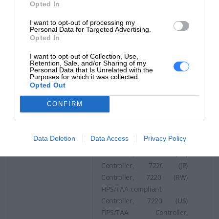
(IL) FIPS/TAA-compliant
Opted In
Controller, 7205 (JP)
I want to opt-out of processing my
Controller, 7205 (JP)
Personal Data for Targeted Advertising.
FIPS/TAA Controller, 7205
Opted In
(RW) FIPS/TAA-compliant
I want to opt-out of Collection, Use,
Controller, 7205 (US), 7205
Retention, Sale, and/or Sharing of my
Personal Data that Is Unrelated with the
(US) Controller, 7205 (US)
Purposes for which it was collected.
FIPS/TAA Controller, 7210
Opted Out
(JP) FIPS/TAA Controller,
CONFIRM
7210 (RW) FIPS/TAA-
compliant Controller, 7210
(US), 7210 (US) FIPS/TAA
Data Deletion
Data Access
Privacy Policy
Controller, 7210DC (JP)
Controller, 7210DC (US)
Controller, 7220 (JP)
Controller, 7220 (RW)
FIPS/TAA-compliant
Controller, 7220 (US)
FIPS/TAA Controller,