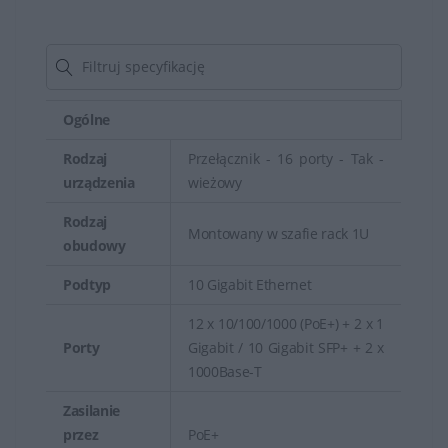
HPE mogą obsługiwać różne prędkości transmisji
danych, w tym Gigabit Ethernet, 10-Gigabit Ethernet czy
nawet 100-Gigabit Ethernet, co umożliwia skalowanie
sieci zgodnie z wymaganiami.
Ogólne
Switchy HPE posiadają funkcje zabezpieczeń, takie jak
Rodzaj
Przełącznik - 16 porty - Tak -
urządzenia
wieżowy
uwierzytelnianie użytkowników, listy kontroli dostępu
(ACL), izolacja portów czy też zabezpieczenia przed
Rodzaj
Montowany w szafie rack 1U
atakami typu DoS (Denial of Service).
obudowy
Posiadają narzędzia do zdalnego zarządzania, co
Podtyp
10 Gigabit Ethernet
umożliwia administratorom kontrolę nad siecią,
12 x 10/100/1000 (PoE+) + 2 x 1
konfiguracją switchy, aktualizacjami oprogramowania
Porty
Gigabit / 10 Gigabit SFP+ + 2 x
oraz monitorowanie stanu pracy urządzenia.
1000Base-T
Zasilanie
Switchy HPE stanowią kluczowy element infrastruktury
przez
PoE+
sieciowej dla firm i organizacji, zapewniając szybką i