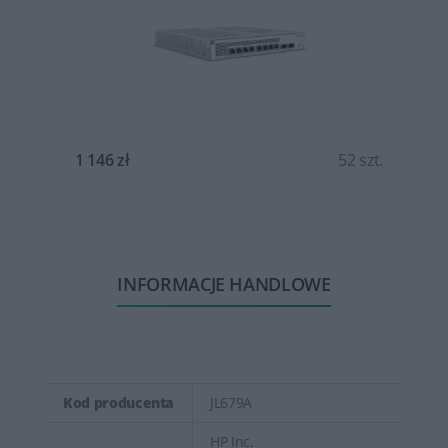
t.
1 146 zł
52 szt.
INFORMACJE HANDLOWE
Kod producenta
JL679A
HP Inc.