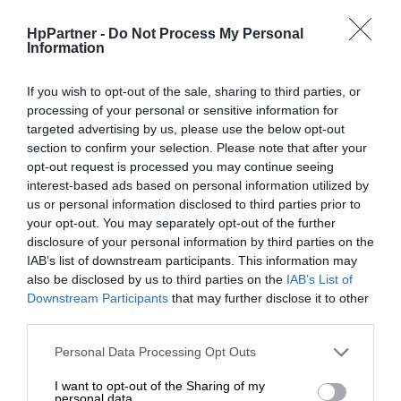
Spanning Tree (RSTP),
adresowanie IPv6
HpPartner -
Do Not Process My Personal
Information
IEEE 802.3, IEEE 802.1D, IEEE
802.1Q, IEEE 802.3ab, IEEE
If you wish to opt-out of the sale, sharing to third parties, or
Zgodność z
802.1p, IEEE 802.3x, IEEE
processing of your personal or sensitive information for
targeted advertising by us, please use the below opt-out
normami
802.3ad (LACP), IEEE 802.1w,
section to confirm your selection. Please note that after your
IEEE 802.1s, IEEE 802.3at, IEEE
opt-out request is processed you may continue seeing
802.3az
interest-based ads based on personal information utilized by
us or personal information disclosed to third parties prior to
Procesor
1 x ARM A9: 1.016 GHz
your opt-out. You may separately opt-out of the further
disclosure of your personal information by third parties on the
RAM
4 GB DDR3 SDRAM
IAB’s list of downstream participants. This information may
Pamięć
also be disclosed by us to third parties on the
IAB’s List of
16 GB
Downstream Participants
that may further disclose it to other
fleszowa
third parties.
Rozszerzenie / połączenie
Personal Data Processing Opt Outs
12 x 10/100/1000 Base-T RJ-45
I want to opt-out of the Sharing of my
2 x 1/10Gbit LAN SFP+ 1 x USB-
personal data.