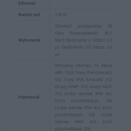
Ethernet
niezawodną transmisję danych w sieci. Ich
różnorodność, funkcje zabezpieczeń, zarządzanie oraz
Budżet poE
139 W
wysoka wydajność są kluczowe dla zapewnienia
Zdolność przełączania: 68
sprawnej pracy sieci oraz dostępu do usług dla
Gb/s Przepustowość: 45,1
użytkowników końcowych.
Wykonanie
Mp/s Opóźnienie (1 Gbps): 2.3
µs Opóźnienie (10 Gbps): 2.6
µs
Wirtualny interfejs: 16 Wpisy
ARP: 1024 Trasy IPv4 (Unicast):
512 Trasy IPv6 (Unicast): 512
Grupy IGMP: 512 Grupy MLD:
512 Liczba wpisów IPv4 ACL
Pojemność
(ruch przychodzący): 256
Liczba wpisów IPv6 ACL (ruch
przychodzący): 128 Liczba
wpisów MAC ACL (ruch
przychodzący): 256