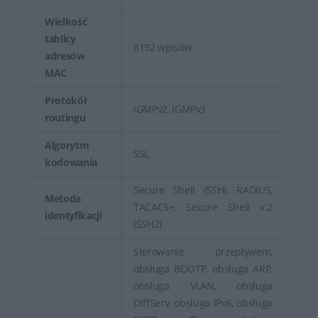
Wielkość
tablicy
8192 wpisów
adresów
MAC
Protokół
IGMPv2, IGMPv3
routingu
Algorytm
SSL
kodowania
Secure Shell (SSH), RADIUS,
Metoda
TACACS+, Secure Shell v.2
identyfikacji
(SSH2)
Sterowanie przepływem,
obsługa BOOTP, obsługa ARP,
obsługa VLAN, obsługa
DiffServ, obsługa IPv6, obsługa