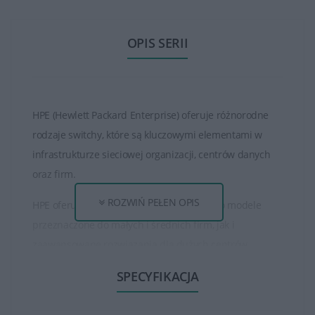
OPIS SERII
HPE (Hewlett Packard Enterprise) oferuje różnorodne
rodzaje switchy, które są kluczowymi elementami w
infrastrukturze sieciowej organizacji, centrów danych
oraz firm.
ROZWIŃ PEŁEN OPIS
HPE oferuje szereg switchy, w tym zarówno modele
przeznaczone do małych i średnich firm, jak i
zaawansowane rozwiązania dla dużych centrów
danych.
SPECYFIKACJA
Modele różnią się liczbą portów, prędkością transmisji
danych, funkcjami zarządzania i zabezpieczeń.Switchy