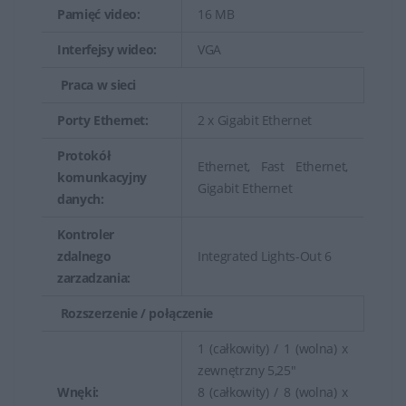
Pamięć video:
16 MB
Interfejsy wideo:
VGA
Praca w sieci
Porty Ethernet:
2 x Gigabit Ethernet
Protokół
Ethernet, Fast Ethernet,
komunkacyjny
Gigabit Ethernet
danych:
Kontroler
zdalnego
Integrated Lights-Out 6
zarzadzania:
Rozszerzenie / połączenie
1 (całkowity) / 1 (wolna) x
zewnętrzny 5,25"
Wnęki:
8 (całkowity) / 8 (wolna) x