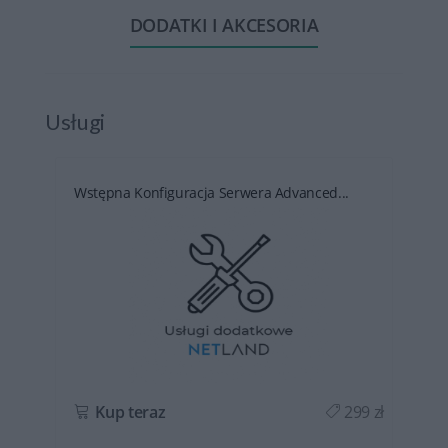
DODATKI I AKCESORIA
Usługi
Wstępna Konfiguracja Serwera Advanced...
ł
Kup teraz
299 zł