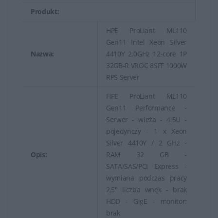
Produkt:
HPE ProLiant ML110
Gen11 Intel Xeon Silver
Nazwa:
4410Y 2.0GHz 12-core 1P
32GB-R VROC 8SFF 1000W
RPS Server
HPE ProLiant ML110
Gen11 Performance -
Serwer - wieża - 4.5U -
pojedynczy - 1 x Xeon
Silver 4410Y / 2 GHz -
Opis:
RAM 32 GB -
SATA/SAS/PCI Express -
wymiana podczas pracy
2,5" liczba wnęk - brak
HDD - GigE - monitor:
brak