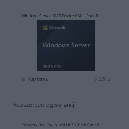
Windows Server 2025 Device CAL 1-Pack Dl...
ł
Kup teraz
236 zł
Rozszerzenie gwarancji
Rozszerzenie Gwarancji HP 5Y Tech Care B...