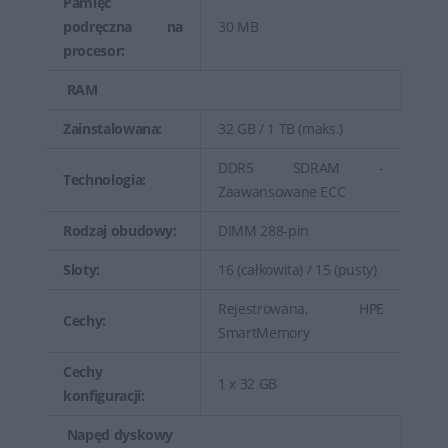
Pamięć
podręczna na
30 MB
procesor:
RAM
Zainstalowana:
32 GB / 1 TB (maks.)
DDR5 SDRAM -
Technologia:
Zaawansowane ECC
Rodzaj obudowy:
DIMM 288-pin
Sloty:
16 (całkowita) / 15 (pusty)
Rejestrowana, HPE
Cechy:
SmartMemory
Cechy
1 x 32 GB
konfiguracji:
Napęd dyskowy