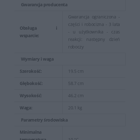
Gwarancja producenta
Gwarancja ograniczona -
części i robocizna - 3 lata
Obsługa i
- u użytkownika - czas
wsparcie:
reakcji: następny dzień
roboczy
Wymiary i waga
Szerokość:
19.5 cm
Głębokość:
58.7 cm
Wysokość:
46.2 cm
Waga:
20.1 kg
Parametry środowiska
Minimalna
temperatura
10 °C