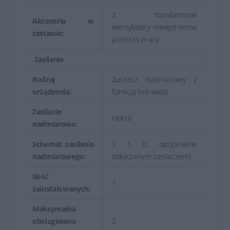
2 standardowe
Akcesoria w
wentylatory niewymienne
zestawie:
podczas pracy
Zasilanie
Rodzaj
Zasilacz nadmiarowy z
urządzenia:
funkcją hot-swap
Zasilanie
Opcja
nadmiarowe:
Schemat zasilania
1 1 (z opcjonalnie
nadmiarowego:
dołączanym zasilaczem)
Ilość
1
zainstalowanych:
Maksymalna
obsługiwana
2