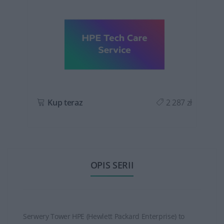
ł
Kup teraz
2 287 zł
OPIS SERII
Serwery Tower HPE (Hewlett Packard Enterprise) to