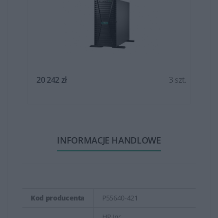
t.
20 242 zł
3 szt.
INFORMACJE HANDLOWE
Kod producenta
P55640-421
HP Inc.