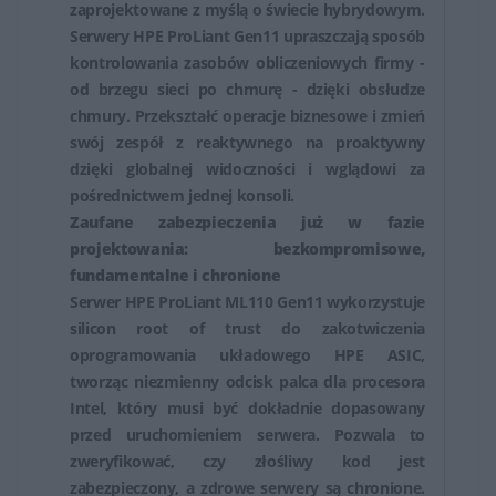
zaprojektowane z myślą o świecie hybrydowym.
większej infrastruktury rackowej.
Serwery HPE ProLiant Gen11 upraszczają sposób
kontrolowania zasobów obliczeniowych firmy -
od brzegu sieci po chmurę - dzięki obsłudze
chmury. Przekształć operacje biznesowe i zmień
swój zespół z reaktywnego na proaktywny
dzięki globalnej widoczności i wglądowi za
pośrednictwem jednej konsoli.
Zaufane zabezpieczenia już w fazie
projektowania: bezkompromisowe,
fundamentalne i chronione
Serwer HPE ProLiant ML110 Gen11 wykorzystuje
silicon root of trust do zakotwiczenia
oprogramowania układowego HPE ASIC,
tworząc niezmienny odcisk palca dla procesora
Intel, który musi być dokładnie dopasowany
przed uruchomieniem serwera. Pozwala to
zweryfikować, czy złośliwy kod jest
zabezpieczony, a zdrowe serwery są chronione.