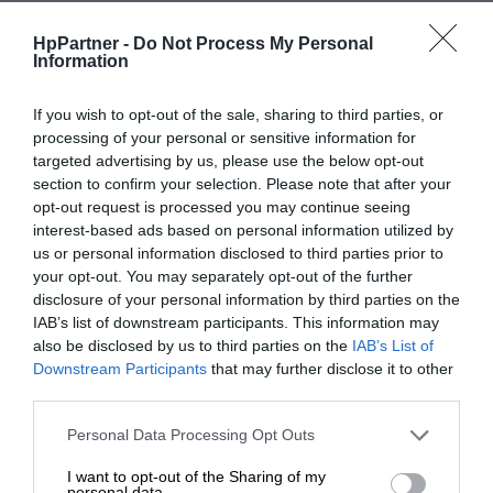
EAN:
0190017608136
HpPartner -
Do Not Process My Personal
Information
Gwarancja
36 miesięcy w miejscu
producenta:
instalacji
If you wish to opt-out of the sale, sharing to third parties, or
processing of your personal or sensitive information for
Ogólne
targeted advertising by us, please use the below opt-out
section to confirm your selection. Please note that after your
Typ:
Serwer
opt-out request is processed you may continue seeing
Rodzaj produktu:
Wieża - 4.5U
interest-based ads based on personal information utilized by
us or personal information disclosed to third parties prior to
Skalowalność
your opt-out. You may separately opt-out of the further
Pojedynczy
serwera:
disclosure of your personal information by third parties on the
IAB’s list of downstream participants. This information may
Ilość kieszeni z
also be disclosed by us to third parties on the
IAB’s List of
8
funkcją hot-swap:
Downstream Participants
that may further disclose it to other
third parties.
Lokalizacja:
Region: EMEA
Personal Data Processing Opt Outs
Procesor / Chipset
I want to opt-out of the Sharing of my
personal data.