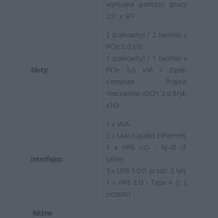
wymiana podczas pracy
2,5" x SFF
2 (całkowity) / 2 (wolna) x
PCIe 5.0 x16
1 (całkowity) / 1 (wolna) x
Sloty:
PCIe 5.0 x16 / Open
Compute Project
mezzanine (OCP) 3.0 (tryb
x16)
1 x VGA
2 x LAN (Gigabit Ethernet)
1 x HPE iLO - RJ-45 (1
Interfejsy:
tylne)
3 x USB 3.0 (1 przód, 2 tył)
1 x HPE iLO - Type A (1 z
przodu)
Różne