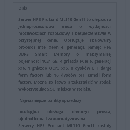
infrastruktura serwerowni. Mogą obsługiwać
Opis
różnorodne zadania, od podstawowych aplikacji po
Serwer HPE ProLiant ML110 Gen11 to ulepszona
bardziej zaawansowane obliczenia.
jednoprocesorowa wieża o wydajności,
możliwościach rozbudowy i bezpieczeństwie w
Mimo mniejszej formy niż serwery rackowe, serwery
przystępnej cenie. Obsługuje skalowalny
Tower HPE mogą oferować wysoką wydajność
procesor Intel Xeon 4. generacji, pamięć HPE
obliczeniową. Są wyposażone w różne konfiguracje
DDR5 Smart Memory o maksymalnej
procesorów, pamięci RAM oraz inne komponenty
pojemności 1024 GB, 4 gniazda PCIe 5. generacji
zapewniające efektywną pracę.
x16, 1 gniazdo OCP3 x16, 8 dysków LFF (large
form factor) lub 16 dysków SFF (small form
Serwery Tower HPE są idealnym rozwiązaniem dla
factor). Można go łatwo przekształcić w stelaż,
małych i średnich przedsiębiorstw lub oddziałów firm,
wykorzystując 5,5U miejsca w stelażu.
które potrzebują jednego lub kilku serwerów o
Najważniejsze punkty sprzedaży
wydajności, które spełniają ich wymagania
obliczeniowe, przechowywania danych oraz
Intuicyjna obsługa chmury: prosta,
ujednolicona i zautomatyzowana
zarządzania siecią. Ich kompaktowa forma sprawia, że
Serwery HPE ProLiant ML110 Gen11 zostały
są odpowiednie do zastosowań, gdzie nie ma potrzeby