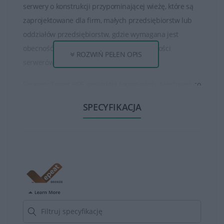
serwery o konstrukcji przypominającej wieżę, które są
zaprojektowane dla firm, małych przedsiębiorstw lub
oddziałów przedsiębiorstw, gdzie wymagana jest
obecność jednego serwera lub mniejszej ilości
ROZWIŃ PEŁEN OPIS
serwerów.
Serwery Tower HPE posiadają formę wieży (wieżowe), co
oznacza, że są one samodzielnie stojącymi
SPECYFIKACJA
urządzeniami, przypominającymi wyglądem
standardowy komputer. Ta forma ułatwia instalację i
umieszczenie serwera w biurze lub mniejszych
przestrzeniach, bez potrzeby montażu w szafach
rackowych.
Serwery Tower HPE są często wykorzystywane w
mniejszych biurach, sklepach, filiach przedsiębiorstw
lub w sytuacjach, gdzie nie jest potrzebna większa