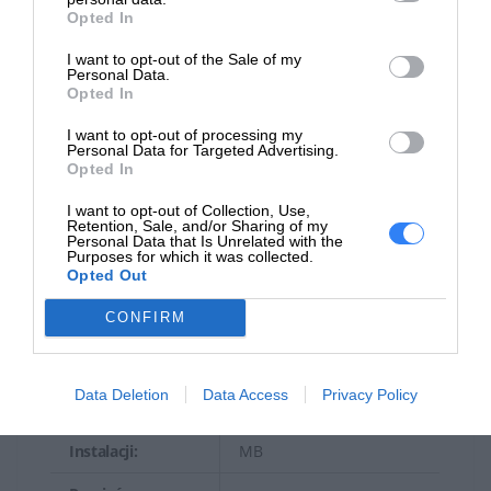
CPU:
Intel Xeon Silver 4410Y
Opted In
Częstotliwość
2 GHz
I want to opt-out of the Sale of my
zegara:
Personal Data.
Opted In
Max Turbo Speed:
3.9 GHz
I want to opt-out of processing my
Personal Data for Targeted Advertising.
Ilość rdzeni:
12-rdzeniowy
Opted In
Ilość procesorów:
1
I want to opt-out of Collection, Use,
Retention, Sale, and/or Sharing of my
Personal Data that Is Unrelated with the
Max ilość
1
Purposes for which it was collected.
procesorów:
Opted Out
Główne cechy
Technologia Intel Turbo
CONFIRM
procesora:
Boost
Pamięć podręczna
Data Deletion
Data Access
Privacy Policy
Rozmiar po
Pamięć podręczna L3 - 30
Instalacji:
MB