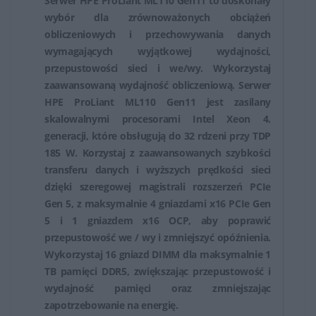
Serwer HPE ProLiant ML110 Gen11 to doskonały
wybór dla zrównoważonych obciążeń
obliczeniowych i przechowywania danych
wymagających wyjątkowej wydajności,
przepustowości sieci i we/wy. Wykorzystaj
zaawansowaną wydajność obliczeniową. Serwer
HPE ProLiant ML110 Gen11 jest zasilany
skalowalnymi procesorami Intel Xeon 4.
generacji, które obsługują do 32 rdzeni przy TDP
185 W. Korzystaj z zaawansowanych szybkości
transferu danych i wyższych prędkości sieci
dzięki szeregowej magistrali rozszerzeń PCIe
Gen 5, z maksymalnie 4 gniazdami x16 PCIe Gen
5 i 1 gniazdem x16 OCP, aby poprawić
przepustowość we / wy i zmniejszyć opóźnienia.
Wykorzystaj 16 gniazd DIMM dla maksymalnie 1
TB pamięci DDR5, zwiększając przepustowość i
wydajność pamięci oraz zmniejszając
zapotrzebowanie na energię.