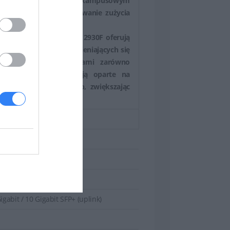
nia mobilnym sieciom kampusowym
ufor pakietów i dostosowanie zużycia
zełączniki z serii Aruba 2930F oferują
ć wymogi bezustannie zmieniających się
onić dane przed atakami zarówno
wierzytelniania obejmują oparte na
ianie 802.1X, MAC i Web, zwiększając
zytelniania aplikacji.
 - wieżowy
igabit / 10 Gigabit SFP+ (uplink)