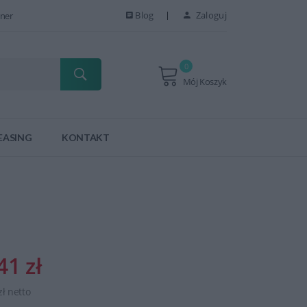
Blog
Zaloguj
ner
0
Mój Koszyk
EASING
KONTAKT
41 zł
zł netto