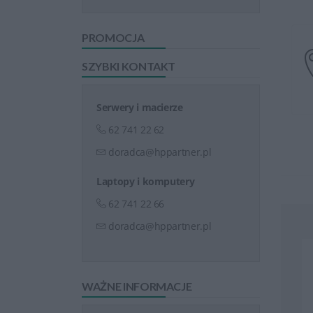
PROMOCJA
SZYBKI KONTAKT
Serwery i macierze
62 741 22 62
doradca@hppartner.pl
Laptopy i komputery
62 741 22 66
doradca@hppartner.pl
WAŻNE INFORMACJE