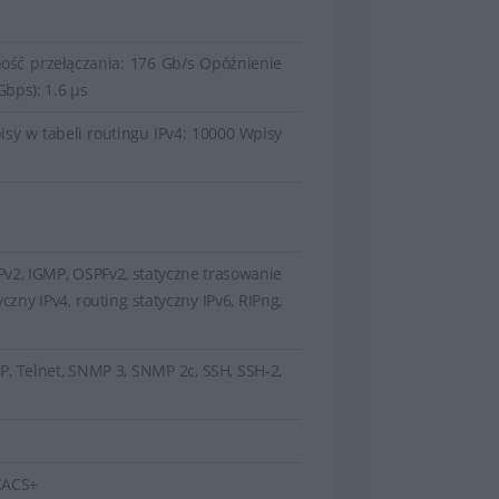
ość przełączania: 176 Gb/s Opóźnienie
Gbps): 1.6 µs
sy w tabeli routingu IPv4: 10000 Wpisy
MPv2, IGMP, OSPFv2, statyczne trasowanie
czny IPv4, routing statyczny IPv6, RIPng,
 Telnet, SNMP 3, SNMP 2c, SSH, SSH-2,
CACS+