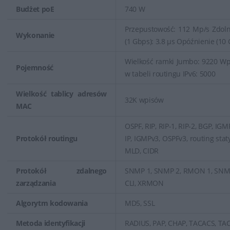
Budżet poE
740 W
Przepustowość: 112 Mp/s Zdoln
Wykonanie
(1 Gbps): 3.8 µs Opóźnienie (10 
Wielkość ramki Jumbo: 9220 Wpi
Pojemność
w tabeli routingu IPv6: 5000
Wielkość tablicy adresów
32K wpisów
MAC
OSPF, RIP, RIP-1, RIP-2, BGP, IG
Protokół routingu
IP, IGMPv3, OSPFv3, routing staty
MLD, CIDR
Protokół zdalnego
SNMP 1, SNMP 2, RMON 1, SNMP,
zarządzania
CLI, XRMON
Algorytm kodowania
MD5, SSL
Metoda identyfikacji
RADIUS, PAP, CHAP, TACACS, TA