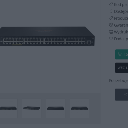
Kod pr
Dostęp
Produc
Gwaran
Wydruku
Dodaj p
D
WEŹ L
Potrzebuj
F