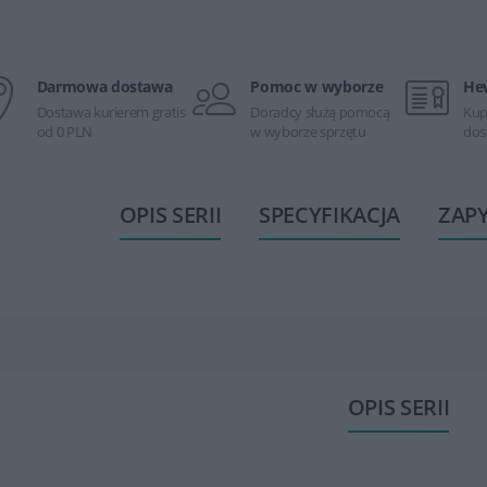
Darmowa dostawa
Pomoc w wyborze
He
Dostawa kurierem gratis
Doradcy służą pomocą
Kup
od 0 PLN
w wyborze sprzętu
dos
OPIS SERII
SPECYFIKACJA
ZAP
OPIS SERII