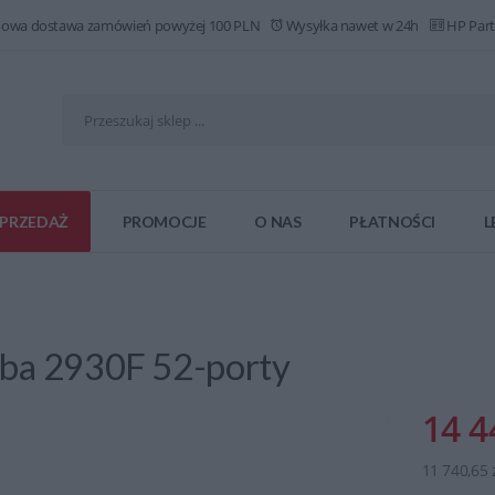
owa dostawa zamówień powyżej 100 PLN
Wysyłka nawet w 24h
HP Part
PRZEDAŻ
PROMOCJE
O NAS
PŁATNOŚCI
L
ba 2930F 52-porty
14 4
11 740,65 