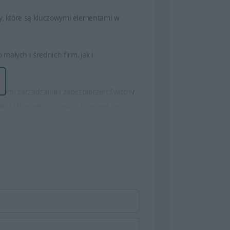
hy, które są kluczowymi elementami w
ałych i średnich firm, jak i
kcjami zarządzania i zabezpieczeń.Switchy
it Ethernet, 10-Gigabit Ethernet czy
 z wymaganiami.
ie użytkowników, listy kontroli dostępu
(Denial of Service).
ratorom kontrolę nad siecią, konfiguracją
pracy urządzenia.
irm i organizacji, zapewniając szybką i