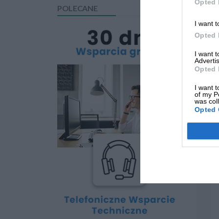
Opted 
POLECANE
I want t
Opted 
I want 
Advertis
Opted 
I want t
of my P
was col
Opted 