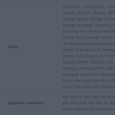
Sterowanie przepływem, moż
obsługa BOOTP, obsługa ARP,
obsługa Syslog, obsługa DiffSe
obsługa protokołu Spanning Tr
Spanning Tree Protocol (MSTP),
Service (QoS), obsługa Jumbo 
Uni-Directional Link Detection 
Cechy
Control Protocol (LACP), Mana
adresu MAC, dynamiczna ochr
Support (GVRP), Multiple VLAN 
Discovery Protocol (NDP), Class 
obsługuje OpenFlow, zabezpiec
Control Message Protocol (ICMP)
Virtual Extensible LAN (VXLAN),
IEEE 802.1D, IEEE 802.1Q, IEEE 
Zgodność z normami
802.3ad (LACP), IEEE 802.1w, IEE
802.1v, IEEE 802.1ab (LLDP), IEEE