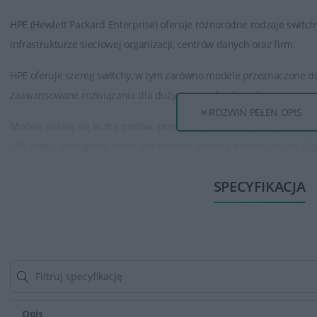
HPE (Hewlett Packard Enterprise) oferuje różnorodne rodzaje switc
infrastrukturze sieciowej organizacji, centrów danych oraz firm.
HPE oferuje szereg switchy, w tym zarówno modele przeznaczone do m
zaawansowane rozwiązania dla dużych centrów danych.
ROZWIŃ PEŁEN OPIS
Modele różnią się liczbą portów, prędkością transmisji danych, fun
HPE mogą obsługiwać różne prędkości transmisji danych, w tym Gigab
nawet 100-Gigabit Ethernet, co umożliwia skalowanie sieci zgodnie
SPECYFIKACJA
Switchy HPE posiadają funkcje zabezpieczeń, takie jak uwierzytelnian
(ACL), izolacja portów czy też zabezpieczenia przed atakami typu DoS 
Posiadają narzędzia do zdalnego zarządzania, co umożliwia administ
switchy, aktualizacjami oprogramowania oraz monitorowanie stanu 
Switchy HPE stanowią kluczowy element infrastruktury sieciowej dla f
Opis