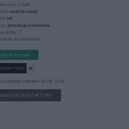
oducenta:
JL558A
ność:
ostatnie sztuki
ent:
HP
cja:
gwarancja producenta
j ulotkę:
rodukt do ulubionych!
odaj do koszyka
EASING TERAZ
esz pomocy? Zadzwoń: 62 741 22 66
ORMULARZ KONTAKTOWY