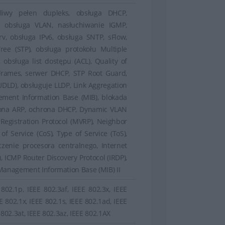
liwy pełen dupleks, obsługa DHCP,
 obsługa VLAN, nasłuchiwanie IGMP,
rv, obsługa IPv6, obsługa SNTP, sFlow,
ee (STP), obsługa protokołu Multiple
 obsługa list dostępu (ACL), Quality of
Frames, serwer DHCP, STP Root Guard,
(UDLD), obsługuje LLDP, Link Aggregation
gement Information Base (MIB), blokada
ona ARP, ochrona DHCP, Dynamic VLAN
Registration Protocol (MVRP), Neighbor
of Service (CoS), Type of Service (ToS),
zenie procesora centralnego, Internet
, ICMP Router Discovery Protocol (IRDP),
 Management Information Base (MIB) II
802.1p, IEEE 802.3af, IEEE 802.3x, IEEE
E 802.1x, IEEE 802.1s, IEEE 802.1ad, IEEE
 802.3at, IEEE 802.3az, IEEE 802.1AX