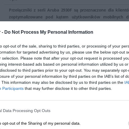
niezawodną transmisję danych w sieci. Ich różnorodność, funkcje z
wydajność są kluczowe dla zapewnienia sprawnej pracy sieci oraz 
Przełączniki z serii Aruba 2930F są przeznaczone dla klien
końcowych.
zoptymalizowane pod kątem użytkowników mobilnych dz
łączności przewodowej i bezprzewodowej. Te podstawowe prz
we wdrażaniu i obsłudze dzięki zaawansowanym narzędziom
 -
Do Not Process My Personal Information
siecią, takim jak Aruba ClearPass Policy Manager i Aruba 
instalacji na brzegach sieci dużych przedsiębiorstw oraz w
to opt-out of the sale, sharing to third parties, or processing of your per
oddziałów firmowych.
formation for targeted advertising by us, please use the below opt-out s
r selection. Please note that after your opt-out request is processed y
Kluczowe cechy
eing interest-based ads based on personal information utilized by us or
disclosed to third parties prior to your opt-out. You may separately opt-
Wydajne przełączniki warstwy dostępu
Przełączniki z seri
losure of your personal information by third parties on the IAB’s list of
łatwe w użyciu rozwiązanie do instalacji na brzegu sieci ko
. This information may also be disclosed by us to third parties on the
IA
średnich firm lub biur terenowych. Zapewnia spójny sposób
Participants
that may further disclose it to other third parties.
bezprzewodowych dzięki obsłudze narzędzi do ujednoliconeg
Policy Manager i AirWave Network Management. Komplek
warstwy 3 obejmuje rutowanie statyczne i RIP, listy kontroli
l Data Processing Opt Outs
wymaga licencji na oprogramowanie.
Wydajność i moc na brzegu sieci
Przełączniki z serii Aruba
o opt-out of the Sharing of my personal data.