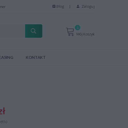
Blog
Zaloguj
ner
0
Mój Koszyk
EASING
KONTAKT
zł
netto