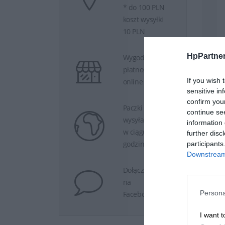
* do 100 PLN
koszt wysyłki
10 PLN
HpPartner
Wygodne
płatności
If you wish 
online
sensitive in
confirm you
Paczki
continue se
wysyłamy
information 
w ciągu 24
further disc
godzin.
participants
Downstream 
Dołącz do nas
na
Persona
Facebooku.
I want t