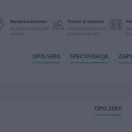
Darmowa dostawa
Pomoc w wyborze
He
Dostawa kurierem gratis
Doradcy służą pomocą
Kup
od 0 PLN
w wyborze sprzętu
dos
OPIS SERII
SPECYFIKACJA
ZAP
OPIS SERII