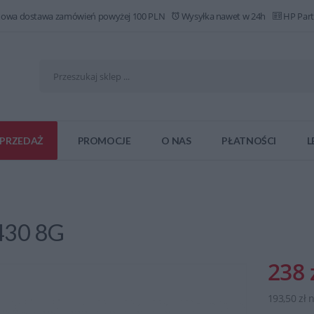
owa dostawa zamówień powyżej 100 PLN
Wysyłka nawet w 24h
HP Part
PRZEDAŻ
PROMOCJE
O NAS
PŁATNOŚCI
L
430 8G
238 
193,50 zł 