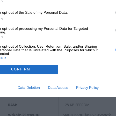
Czas oczekiwania (100 Mbps): 2.
In
Opóźnienie (1 Gbps): 1.8 µs
o opt-out of the Sale of my Personal Data.
Pojemność:
Wpisy dot. adresów MAC: 8192
In
Wielkość tablicy adresów
to opt-out of processing my Personal Data for Targeted
8192 wpisów
ing.
MAC:
In
Obsługiwane ramki
9216 bajtów
o opt-out of Collection, Use, Retention, Sale, and/or Sharing
Jumbo:
ersonal Data that Is Unrelated with the Purposes for which it
lected.
Out
Sterowanie przepływem, au
przełącznik MDI/MDI-X, możli
Cechy:
CONFIRM
protokołu Spanning Tree (STP)
obsługuje VoIP, obsługuje DiffSe
Data Deletion
Data Access
Privacy Policy
IEEE 802.3, IEEE 802.3u, IEEE 
Zgodność z normami:
802.1p, IEEE 802.3x, IEEE 802.3a
RAM:
128 KB EEPROM
Wskaźniki statusu:
Status portu, łącze/aktywność