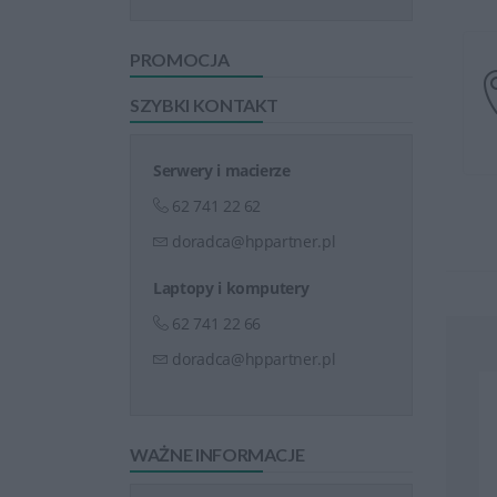
PROMOCJA
SZYBKI KONTAKT
Serwery i macierze
62 741 22 62
doradca@hppartner.pl
Laptopy i komputery
62 741 22 66
doradca@hppartner.pl
WAŻNE INFORMACJE