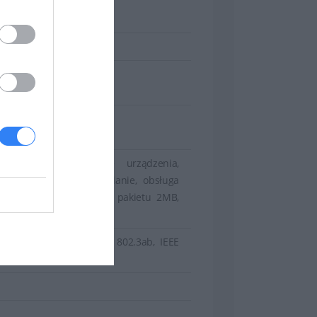
7 µs
tomatyczne wykrywanie urządzenia,
wość montowania na ścianie, obsługa
, bez chłodzenia, bufor pakietu 2MB,
rv Code Point (DSCP)
802.3i, IEEE 802.3z, IEEE 802.3ab, IEEE
z