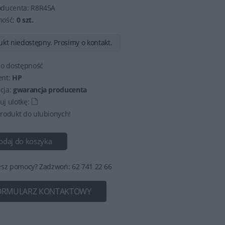
oducenta:
R8R45A
ność:
0 szt.
kt niedostępny. Prosimy o kontakt.
 o dostępność
ent:
HP
cja:
gwarancja producenta
j ulotkę:
rodukt do ulubionych!
odaj do koszyka
esz pomocy? Zadzwoń: 62 741 22 66
ORMULARZ KONTAKTOWY