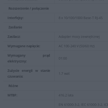
Rozszerzenie / połączenie
Interfejsy:
8 x 10/100/1000 Base-T RJ-45
Zasilanie
Zasilacz:
Adapter mocy zewnętrznej
Wymagane napięcie:
AC 100-240 V (50/60 Hz)
Wymagany prąd
01:00
elektryczny:
Zużycie energii w stanie
1.7 wat
czuwania:
Różne
MTBF:
416.2 lata
EN 61000-3-2, IEC 61000-3-2, IC