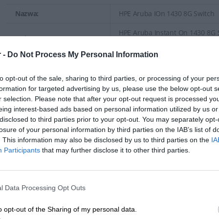
wydajność są kluczowe dla zapewnienia sprawnej pracy sieci oraz 
Nazwa:
HPE Aruba IOn 1430 8G Switch
końcowych.
HPE Aruba Instant On 1430 8G Sw
Opis:
x 10/100/1000 - stacjonarny, mo
 -
Do Not Process My Personal Information
EAN:
0190017601571
to opt-out of the sale, sharing to third parties, or processing of your per
Gwarancja producenta:
60 miesięcy w serwisie
formation for targeted advertising by us, please use the below opt-out s
r selection. Please note that after your opt-out request is processed y
Ogólne
eing interest-based ads based on personal information utilized by us or
disclosed to third parties prior to your opt-out. You may separately opt-
Rodzaj urządzenia:
Przełącznik - 8 porty - niezarząd
losure of your personal information by third parties on the IAB’s list of
Rodzaj obudowy:
Stacjonarny, montowany na ścia
. This information may also be disclosed by us to third parties on the
IA
Participants
that may further disclose it to other third parties.
Podtyp:
Gigabit Ethernet
Porty:
8 x 10/100/1000
l Data Processing Opt Outs
Przepustowość: 11.9 Mbps
Zdolność przełączania: 16 Gb/s
o opt-out of the Sharing of my personal data.
Wykonanie: