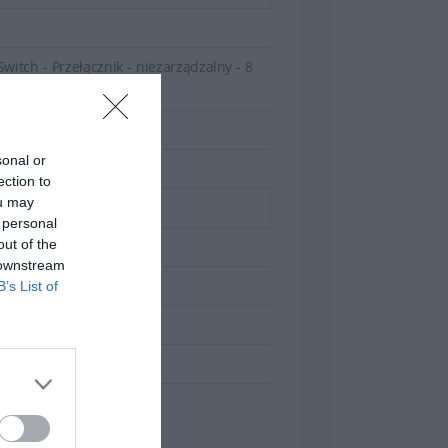
dostępu do usług dla użytkowników
itch - Przełącznik - niezarządzalny - 8
ntowany na ścianie - BTO
sonal or
ection to
ou may
 personal
out of the
zalny
 downstream
nie
B’s List of