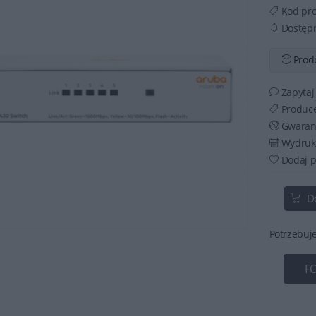
Kod pr
Dostęp
Produ
Zapytaj
Produc
Gwaran
Wydruku
Dodaj p
D
Potrzebuj
F