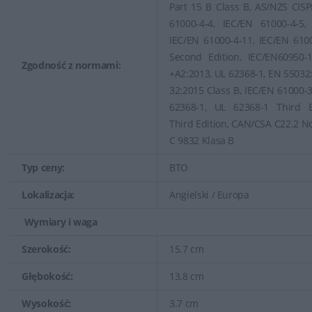
Part 15 B Class B, AS/NZS CISP
61000-4-4, IEC/EN 61000-4-5,
IEC/EN 61000-4-11, IEC/EN 610
Second Edition, IEC/EN60950-
Zgodność z normami:
+A2:2013, UL 62368-1, EN 55032:
32:2015 Class B, IEC/EN 61000-3
62368-1, UL 62368-1 Third 
Third Edition, CAN/CSA C22.2 No
C 9832 Klasa B
Typ ceny:
BTO
Lokalizacja:
Angielski / Europa
Wymiary i waga
Szerokość:
15.7 cm
Głębokość:
13.8 cm
Wysokość:
3.7 cm