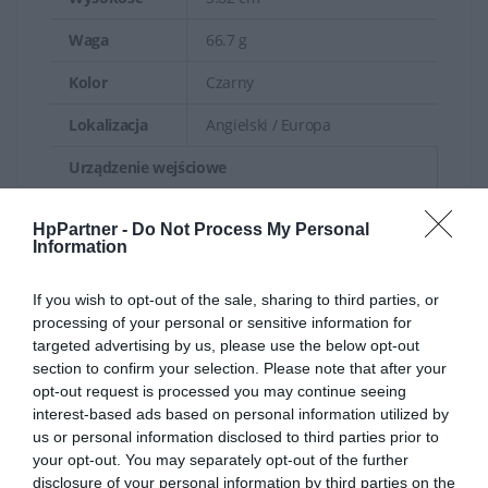
Waga
66.7 g
Kolor
Czarny
Lokalizacja
Angielski / Europa
Urządzenie wejściowe
Sposób
Bezprzewodowa
HpPartner -
Do Not Process My Personal
podłączenia
Information
Interfejs
2.4 GHz, Bluetooth 5.0
If you wish to opt-out of the sale, sharing to third parties, or
Maksymalna
processing of your personal or sensitive information for
targeted advertising by us, please use the below opt-out
odległość
Do 10 m
section to confirm your selection. Please note that after your
działania
opt-out request is processed you may continue seeing
interest-based ads based on personal information utilized by
Technologia
us or personal information disclosed to third parties prior to
wykrywania
Optyczna
your opt-out. You may separately opt-out of the further
ruchu
disclosure of your personal information by third parties on the