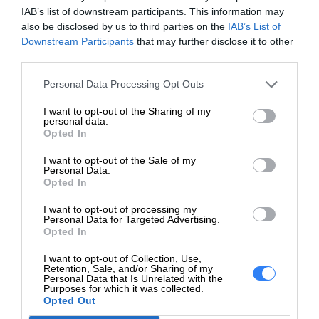
IAB’s list of downstream participants. This information may
Ilość
3
also be disclosed by us to third parties on the
IAB’s List of
przycisków
Downstream Participants
that may further disclose it to other
third parties.
Zakres ruchu
1600 dpi
Personal Data Processing Opt Outs
Cechy
Ciche kliknięcie
I want to opt-out of the Sharing of my
Rozszerzenie / połączenie
personal data.
Opted In
Interfejsy
1 x USB
I want to opt-out of the Sale of my
Różne
Personal Data.
Opted In
Akcesoria w
1 bateria AA
I want to opt-out of processing my
zestawie
Personal Data for Targeted Advertising.
Opted In
Bateria
I want to opt-out of Collection, Use,
Retention, Sale, and/or Sharing of my
Typ
Typu AA
Personal Data that Is Unrelated with the
Purposes for which it was collected.
Czas
Opted Out
12 miesiące
działania (do)