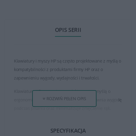
OPIS SERII
Klawiatury i myszy HP są często projektowane z myślą o
kompatybilności z produktami firmy HP oraz o
zapewnieniu wygody, wydajności i trwałości.
Klawiatury HP są często zaprojektowane z myślą o
ROZWIŃ PEŁEN OPIS
ergonomicznym ułożeniu klawiszy, co zapewnia wygodę
podczas pisania oraz minimalizuje zmęczenie rąk.
Myszy HP natomiast są projektowane z myślą o
SPECYFIKACJA
wygodzie użytkowania, zapewniając ergonomiczny