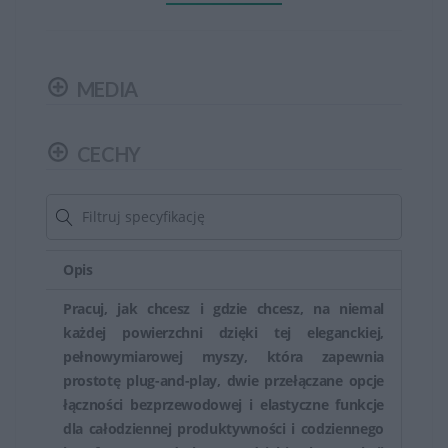
kształt, który minimalizuje zmęczenie dłoni podczas
długotrwałego użytkowania.
Niektóre modele klawiatur HP są odporne na zalanie, co
MEDIA
zapobiega uszkodzeniom spowodowanym
przypadkowym wylaniem płynów.
CECHY
Myszy HP posiadają zwykle precyzyjne sensory
optyczne lub laserowe, które zapewniają dokładne
śledzenie ruchów.
Opis
Niektóre klawiatury HP posiadają podświetlenie
klawiszy, co ułatwia korzystanie z klawiatury w
Pracuj, jak chcesz i gdzie chcesz, na niemal
każdej powierzchni dzięki tej eleganckiej,
warunkach słabego oświetlenia.
pełnowymiarowej myszy, która zapewnia
Wiele myszy i klawiatur HP oferuje bezprzewodowe
prostotę plug-and-play, dwie przełączane opcje
łączności bezprzewodowej i elastyczne funkcje
połączenie, co zapewnia swobodę użytkowania brak
dla całodziennej produktywności i codziennego
kabli.