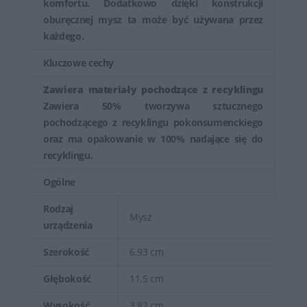
komfortu. Dodatkowo dzięki konstrukcji
oburęcznej mysz ta może być używana przez
Klawiatury i myszy HP oferują użytkownikom wydajność,
każdego.
wygodę i niekiedy dodatkowe funkcje, które umożliwiają
efektywną pracę zarówno w biurze, jak i w innych
Kluczowe cechy
miejscach pracy. Produkty te są często zintegrowane z
Zawiera materiały pochodzące z recyklingu
ekosystemem HP, co zapewnia lepszą kompatybilność i
Zawiera 50% tworzywa sztucznego
współpracę z urządzeniami tej marki.
pochodzącego z recyklingu pokonsumenckiego
oraz ma opakowanie w 100% nadające się do
recyklingu.
Ogólne
Rodzaj
Mysz
urządzenia
Szerokość
6.93 cm
Głębokość
11.5 cm
Wysokość
3.82 cm