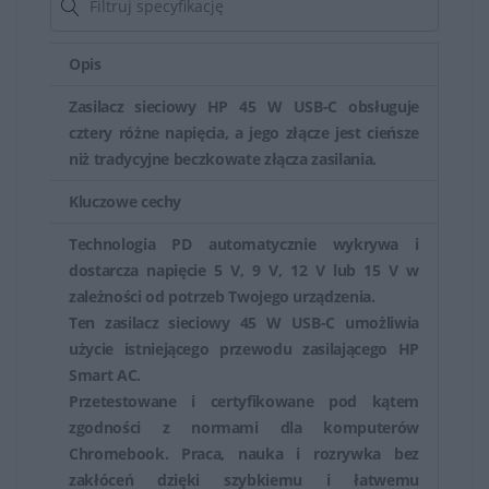
Zasilacze HP są niezwykle ważnymi elementami
zapewniającymi zasilanie do urządzeń marki HP. Ich
Opis
funkcjonalność, zabezpieczenia, kompatybilność i
Zasilacz sieciowy HP 45 W USB-C obsługuje
mobilność zapewniają odpowiednie warunki do
cztery różne napięcia, a jego złącze jest cieńsze
prawidłowego działania urządzeń elektronicznych.
niż tradycyjne beczkowate złącza zasilania.
Ważne jest korzystanie z zasilaczy oryginalnych lub
Kluczowe cechy
zgodnych z zaleceniami producenta, aby uniknąć
problemów z zasilaniem i ewentualnych uszkodzeń
Technologia PD automatycznie wykrywa i
sprzętu.
dostarcza napięcie 5 V, 9 V, 12 V lub 15 V w
zależności od potrzeb Twojego urządzenia.
Ten zasilacz sieciowy 45 W USB-C umożliwia
użycie istniejącego przewodu zasilającego HP
Smart AC.
Przetestowane i certyfikowane pod kątem
zgodności z normami dla komputerów
Chromebook. Praca, nauka i rozrywka bez
zakłóceń dzięki szybkiemu i łatwemu