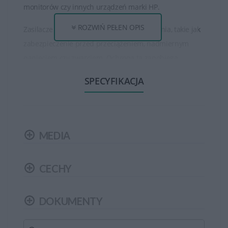
monitorów czy innych urządzeń marki HP.
ROZWIŃ PEŁEN OPIS
Zasilacze HP często posiadają zabezpieczenia, takie jak
zabezpieczenie przed przeciążeniem, nadmiernym
napięciem czy zwarciem. Ochrona ta zapobiega
uszkodzeniom urządzeń podczas awarii zasilacza.
SPECYFIKACJA
Oryginalne zasilacze HP są zoptymalizowane i
zaprojektowane z myślą o konkretnych modelach
urządzeń. Gwarantują one kompatybilność i
MEDIA
odpowiednie parametry zasilania, co zapewnia stabilną
pracę sprzętu.
CECHY
Zasilacze przeznaczone do laptopów są zazwyczaj
przenośne, co pozwala na łatwe przenoszenie ich wraz
DOKUMENTY
z urządzeniem. Wiele zasilaczy ma kompaktowe
rozmiary, co ułatwia ich transport.