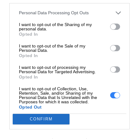
third parties.
na0120nr (45 wat), 14a-
na0130nr (45 wat), 14a-
Personal Data Processing Opt Outs
na0131wm (45 wat), 14a-
na0140nr (45 wat), 14a-
I want to opt-out of the Sharing of my
personal data.
na0150nr (45 wat), 14a-
Opted In
na0160nr (45 wat), 14a-
na0170nr (45 wat), 14a-
I want to opt-out of the Sale of my
Personal Data.
na0180nr (45 wat), 14a-
Opted In
na0200nr, 14a-na0214ng
I want to opt-out of processing my
(45 wat), 14a-na0220ng (45
Personal Data for Targeted Advertising.
wat), 14a-na0500sa (45
Opted In
wat), 14a-na1006ns (45
I want to opt-out of Collection, Use,
wat), 14a-na1009ns (45
Retention, Sale, and/or Sharing of my
Zaprojektowany
Personal Data that Is Unrelated with the
wat), 14a-na1014no (45
dla
Purposes for which it was collected.
wat), 14-ca064dx (45 wat)
Opted Out
HP Chromebook x2 11-
CONFIRM
da0025nf HP Chromebook
x360 12b-ca0005cl (45 wat),
12b-ca0015nf (45 wat), 14a-