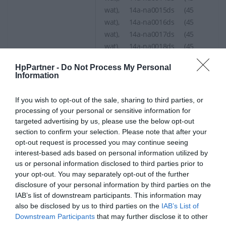
wat), 14a-na0015ds (45
wat), 14a-na0016ds (45
wat), 14a-na0017ds (45
wat), 14a-na0018ds (45
wat), 14a-na0019ds (45
HpPartner -
Do Not Process My Personal
wat), 14a-na0021nr (45
Information
wat), 14a-na0023nr (45
wat), 14a-na0024no (45
If you wish to opt-out of the sale, sharing to third parties, or
wat), 14a-na0024nr (45
processing of your personal or sensitive information for
wat), 14a-na0025cl (45 wat),
targeted advertising by us, please use the below opt-out
14a-na0030wm (45 wat),
section to confirm your selection. Please note that after your
opt-out request is processed you may continue seeing
14a-na0032tg (45 wat), 14a-
interest-based ads based on personal information utilized by
na0037nl (45 wat), 14a-
us or personal information disclosed to third parties prior to
na0049nl, 14a-na0051cl (45
your opt-out. You may separately opt-out of the further
wat), 14a-na0052tg (45 wat),
disclosure of your personal information by third parties on the
14a-na0072tg (45 wat), 14a-
IAB’s list of downstream participants. This information may
na0100nr (45 wat), 14a-
also be disclosed by us to third parties on the
IAB’s List of
na0110nr (45 wat), 14a-
Downstream Participants
that may further disclose it to other