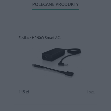
POLECANE PRODUKTY
Zasilacz HP 90W Smart AC...
t.
115 zł
1 szt.