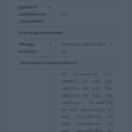
Zgodność z
komputerami
Tak
Chromebook
Gwarancja producenta
Obsługa i
Gwarancja ograniczona - 1
wsparcie
rok
Informacja o kompatybilnosci
HP Chromebook 11a-
na0081cl (45 wat), 14a-
na0010cy (45 wat), 14a-
na0012cy (45 wat), 14a-
na0012ns, 14a-na0012tg
(45 wat), 14a-na0013cy (45
wat), 14a-na0013ds (45
wat), 14a-na0013nr (45
wat), 14a-na0014ds (45