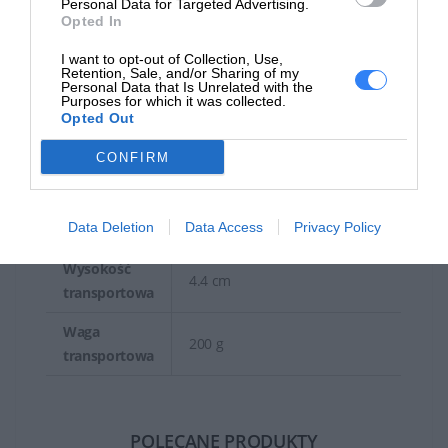
Gwarancja producenta
Personal Data for Targeted Advertising.
Opted In
Obsługa i
Gwarancja ograniczona - 2
I want to opt-out of Collection, Use,
wsparcie
lata
Retention, Sale, and/or Sharing of my
Personal Data that Is Unrelated with the
Purposes for which it was collected.
Wielkość i waga (ładunek)
Opted Out
Szerokość
18.9 cm
CONFIRM
transportowa
Głębokość
8 cm
Data Deletion
Data Access
Privacy Policy
transportowa
Wysokość
4.4 cm
transportowa
Waga
200 g
transportowa
POLECANE PRODUKTY