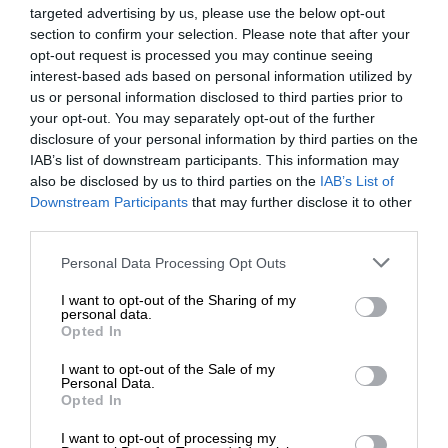
skalowalnymi trybami mocy 65 W i 90 W.
targeted advertising by us, please use the below opt-out
section to confirm your selection. Please note that after your
Ogólne
opt-out request is processed you may continue seeing
interest-based ads based on personal information utilized by
Typ produktu
Replikator portów
us or personal information disclosed to third parties prior to
your opt-out. You may separately opt-out of the further
Szerokość
14 cm
disclosure of your personal information by third parties on the
IAB’s list of downstream participants. This information may
Głębokość
7 cm
also be disclosed by us to third parties on the
IAB’s List of
Downstream Participants
that may further disclose it to other
Wysokość
2 cm
third parties.
Waga
130 g
Personal Data Processing Opt Outs
Lokalizacja
Angielski / Europa
I want to opt-out of the Sharing of my
personal data.
Rozszerzenie / połączenie
Opted In
1 x audio/wideo - HDMI 1 x
I want to opt-out of the Sale of my
Personal Data.
Interfejsy
ekran / video - VGA 2 x USB 2.0
Opted In
1 x słuchawki
I want to opt-out of processing my