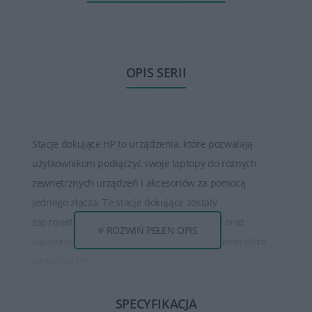
OPIS SERII
Stacje dokujące HP to urządzenia, które pozwalają
użytkownikom podłączyć swoje laptopy do różnych
zewnętrznych urządzeń i akcesoriów za pomocą
jednego złącza. Te stacje dokujące zostały
zaprojektowane z myślą o ułatwieniu pracy oraz
ROZWIŃ PEŁEN OPIS
zapewnieniu większej funkcjonalności użytkownikom
laptopów HP.
Stacje dokujące HP zazwyczaj oferują różnorodność
SPECYFIKACJA
portów, takich jak porty USB typu A i C, porty Ethernet,