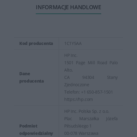
INFORMACJE HANDLOWE
Kod producenta
1C1Y5AA
HP Inc.
1501 Page Mill Road Palo
Alto,
Dane
CA 94304 Stany
producenta
Zjednoczone
Telefon: +1 650-857-1501
https://hp.com
HP Inc. Polska Sp. z o.o.
Plac Marszałka Józefa
Podmiot
Piłsudskiego 1
odpowiedzialny
00-078 Warszawa