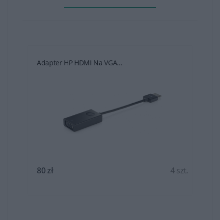
Adapter HP HDMI Na VGA...
t.
80 zł
4 szt.