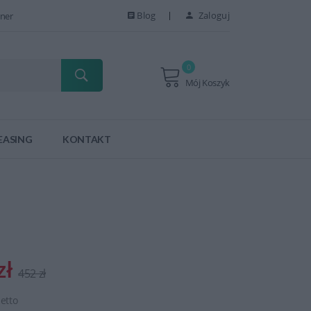
Blog
Zaloguj
ner
0
Mój Koszyk
EASING
KONTAKT
zł
452 zł
netto