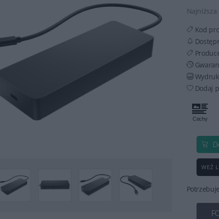
Najniższa 
Kod pr
Dostęp
Produc
Gwaran
Wydruku
Dodaj p
D
WEŹ L
Potrzebuj
F