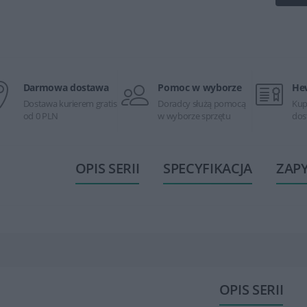
Darmowa dostawa
Pomoc w wyborze
He
Dostawa kurierem gratis
Doradcy służą pomocą
Kup
od 0 PLN
w wyborze sprzętu
dos
OPIS SERII
SPECYFIKACJA
ZAP
OPIS SERII