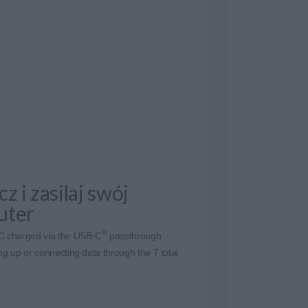
z i zasilaj swój
uter
®
C charged via the USB-C
passthrough
ng up or connecting data through the 7 total