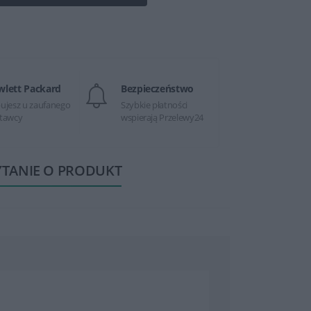
wlett Packard
Bezpieczeństwo
ujesz u zaufanego
Szybkie płatności
tawcy
wspierają Przelewy24
YTANIE O PRODUKT