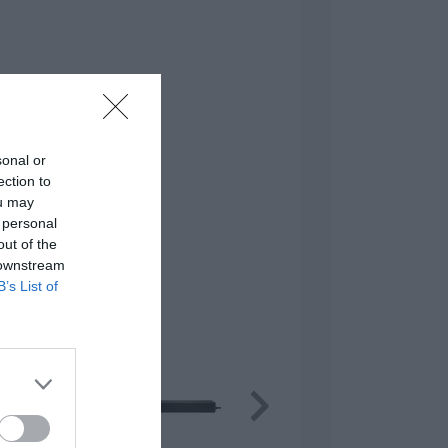
sonal or
ection to
ou may
 personal
out of the
 downstream
B’s List of