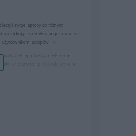
dłączyć swoje laptopy do różnych
tacje dokujące zostały zaprojektowane z
ci użytkownikom laptopów HP.
 porty USB typu A i C, porty Ethernet,
tniki kart pamięci itp. Pozwalają one na
a, co eliminuje konieczność podłączania
óżnymi zestawami portów i funkcji, aby
ybrać tę, która najlepiej odpowiada