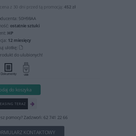
cena z 30 dni przed tą promocją:
452 zł
oducenta:
50H98AA
ność:
ostatnie sztuki
ent:
HP
cja:
12 miesięcy
j ulotkę:
rodukt do ulubionych!
odaj do koszyka
EASING TERAZ
esz pomocy? Zadzwoń: 62 741 22 66
ORMULARZ KONTAKTOWY