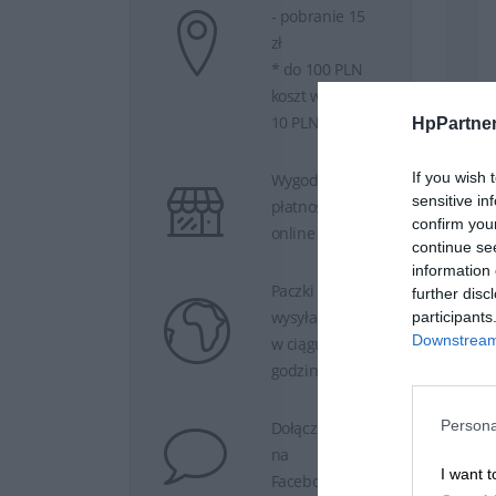
- pobranie 15
zł
* do 100 PLN
koszt wysyłki
10 PLN
HpPartner
If you wish 
Wygodne
sensitive in
płatności
confirm you
online
continue se
information 
Paczki
further disc
wysyłamy
participants
Downstream 
w ciągu 24
godzin.
Persona
Dołącz do nas
na
I want t
Facebooku.