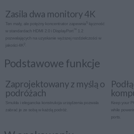
Zasila dwa monitory 4K
5
Ten mały, ale potężny koncentrator zapewnia
łączność
™
w standardach HDMI 2.0 i DisplayPort
1.2
pozwalających na uzyskanie wyższej rozdzielczości w
2
jakości 4K
.
Podstawowe funkcje
Zaprojektowany z myślą o
Podłąc
podróżach
komp
Smukła i elegancka konstrukcja urządzenia pozwala
Keep your P
zabrać je ze sobą w każdą podróż.
while poweri
ports.