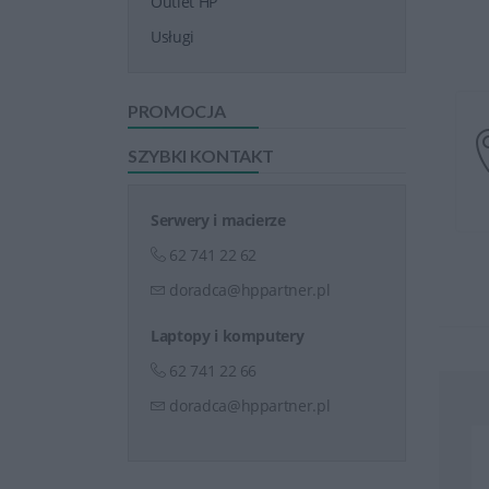
Outlet HP
Usługi
PROMOCJA
SZYBKI KONTAKT
Serwery i macierze
62 741 22 62
doradca@hppartner.pl
Laptopy i komputery
62 741 22 66
doradca@hppartner.pl