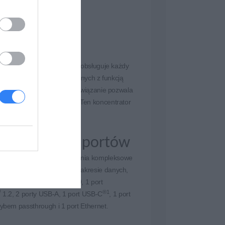
 USB-C HP, który od teraz obsługuje każdy
ód zasilania i transmisji danych z funkcją
dłączać wedle uznania. Rozwiązanie pozwala
™
I 2.0 i DisplayPort
1.2. Ten koncentrator
tkie rodzaje portów
ofunkcyjnych portów zapewnia kompleksowe
umożliwiające łączność w zakresie danych,
4
oraz sieci
. 1 port HDMI 2.0, 1 port
™
®
1
1.2, 2 porty USB-A, 1 port USB-C
, 1 port
rybem passthrough i 1 port Ethernet.