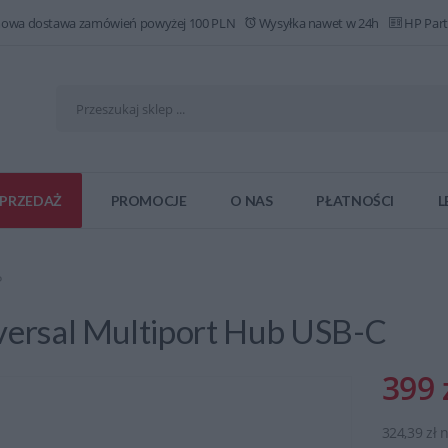
owa dostawa zamówień powyżej 100 PLN
Wysyłka nawet w 24h
HP Part
PRZEDAŻ
PROMOCJE
O NAS
PŁATNOŚCI
L
P
versal Multiport Hub USB-C
399 
324,39 zł 