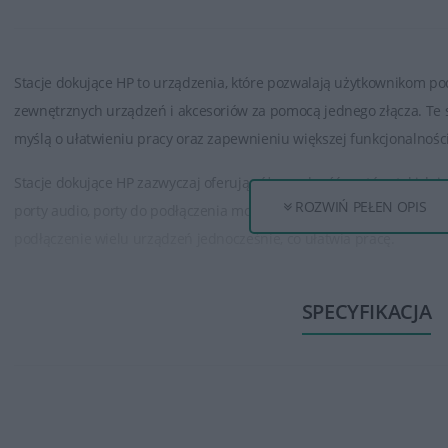
Stacje dokujące HP to urządzenia, które pozwalają użytkownikom po
zewnętrznych urządzeń i akcesoriów za pomocą jednego złącza. Te s
myślą o ułatwieniu pracy oraz zapewnieniu większej funkcjonalnoś
Stacje dokujące HP zazwyczaj oferują różnorodność portów, takich jak
ROZWIŃ PEŁEN OPIS
porty audio, porty do podłączenia monitorów (HDMI, DisplayPort), czy
podłączenie wielu urządzeń jednocześnie, co ułatwia pracę.
Niektóre stacje dokujące HP mogą także zapewniać ładowanie laptop
SPECYFIKACJA
osobnego zasilacza do komputera przenośnego.
Stacje dokujące HP są zazwyczaj dostępne w różnych wariantach, z r
sprostać zróżnicowanym potrzebom użytkowników. Ważne jest, aby w
konkretnym potrzebom i wymaganiom użytkownika.