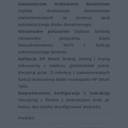
różnorodnych zadań związanych z dokumentami przy
Automatyczne drukowanie dwustronne
Szybkie drukowanie dokumentów
pomocy jednego urządzenia. Dzięki różnym funkcjom
wielostronicowych za pomocą opcji
oraz łatwości obsługi, urządzenia wielofunkcyjne HP są
automatycznego druku dwustronnego.
doskonałym narzędziem do pracy zarówno dla
Niezawodne połączenie
Szybsze, bardziej
indywidualnych użytkowników, jak i dla małych
niezawodne połączenia, dzięki
zespołów.
dwuzakresowemu Wi-Fi z funkcją
automatycznego łączenia.
Aplikacja HP Smart
Drukuj, skanuj i kopiuj
dokumenty z telefonu, gdziekolwiek jesteś.
Korzystaj przez 12 miesięcy z zaawansowanych
funkcji skanowania dzięki rozwiązaniu HP Smart
Tank.
Bezproblemowa konfiguracja z instrukcją
Skorzystaj z filmów z instrukcjami krok po
kroku, aby szybko skonfigurować drukarkę.
Produkt: