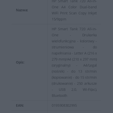
HP Smart Tank 720 All-in-
One A4 Color Dual-band
Nazwa:
WiFi Print Scan Copy Inkjet
15/9ppm
HP Smart Tank 720 All-in-
One - Drukarka
wielofunkcyjna - kolorowy -
strumieniowa - do
napełniania - Letter A (216 x
279 mm)/A4 (210 x 297 mm)
Opis:
(oryginalny) - A4/Legal
(nośnik) - do 13 str/min
(kopiowanie) - do 15 str/min
(drukowanie) - 250 arkusze
- USB 2.0, Wi-Fi(ac),
Bluetooth
EAN:
0195908302995