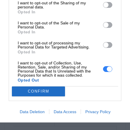
atramentu:
czarny pigment
I want to opt-out of the Sharing of my
personal data.
Opted In
Kolor:
4 kolory atramentu
I want to opt-out of the Sale of my
Sterowniki
Personal Data.
drukarki /
PCL 3 GUI
Opted In
Emulacje:
I want to opt-out of processing my
Personal Data for Targeted Advertising.
Automatyczny
Opted In
Tak
dupleks:
I want to opt-out of Collection, Use,
Czas
Retention, Sale, and/or Sharing of my
Personal Data that Is Unrelated with the
pierwszego
Purposes for which it was collected.
14 sek
Opted Out
wydruku
czarno-białego:
CONFIRM
Czas
pierwszego
16 sek
Data Deletion
Data Access
Privacy Policy
wydruku w
kolorze: