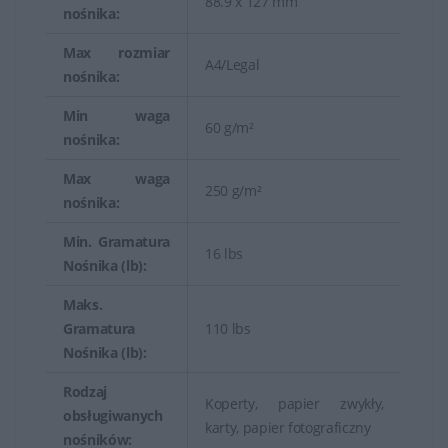
88.9 x 127 mm
nośnika:
Max rozmiar
A4/Legal
nośnika:
Min waga
60 g/m²
nośnika:
Max waga
250 g/m²
nośnika:
Min. Gramatura
16 lbs
Nośnika (lb):
Maks.
Gramatura
110 lbs
Nośnika (lb):
Rodzaj
Koperty, papier zwykły,
obsługiwanych
karty, papier fotograficzny
nośników: