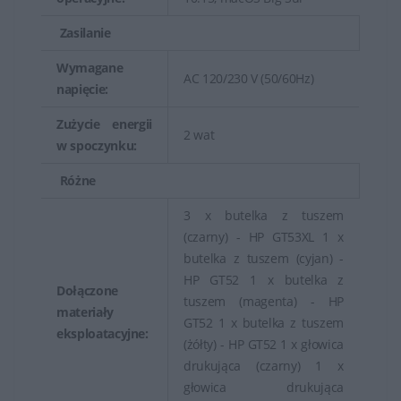
Zasilanie
Wymagane
AC 120/230 V (50/60Hz)
napięcie:
Zużycie energii
2 wat
w spoczynku:
Różne
3 x butelka z tuszem
(czarny) - HP GT53XL 1 x
butelka z tuszem (cyjan) -
HP GT52 1 x butelka z
Dołączone
tuszem (magenta) - HP
materiały
GT52 1 x butelka z tuszem
eksploatacyjne:
(żółty) - HP GT52 1 x głowica
drukująca (czarny) 1 x
głowica drukująca