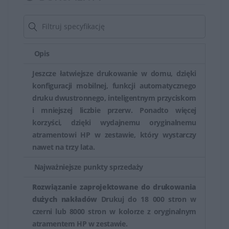
takie jak wielkość, jakość czy ilość kopii.
Niektóre modele MFP HP mogą mieć również opcję
faksowania, która umożliwia wysyłanie i odbieranie
Opis
faksów bez konieczności korzystania z osobnego
Jeszcze łatwiejsze drukowanie w domu, dzięki
urządzenia do faksowania.
konfiguracji mobilnej, funkcji automatycznego
druku dwustronnego, inteligentnym przyciskom
Urządzenia HP zazwyczaj posiadają intuicyjne interfejsy
i mniejszej liczbie przerw. Ponadto więcej
użytkownika, co ułatwia korzystanie z różnych funkcji
korzyści, dzięki wydajnemu oryginalnemu
drukowania, skanowania czy kopiowania. Dodatkowo,
atramentowi HP w zestawie, który wystarczy
proste oprogramowanie pozwala na łatwe zarządzanie
nawet na trzy lata.
urządzeniem.
Najważniejsze punkty sprzedaży
Urządzenia wielofunkcyjne HP są popularne w biurach,
Rozwiązanie zaprojektowane do drukowania
domach i małych firmach ze względu na ich
dużych nakładów
Drukuj do 18 000 stron w
wszechstronność i funkcjonalność. Stanowią one
czerni lub 8000 stron w kolorze z oryginalnym
wygodne rozwiązanie, które umożliwia wykonywanie
atramentem HP w zestawie.