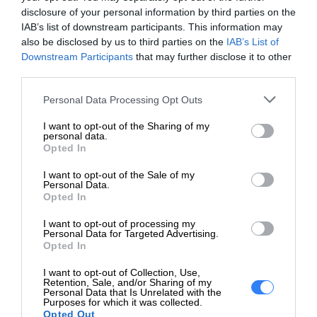
Papier parentietowy
disclosure of your personal information by third parties on the
Papier z recyklingu
IAB’s list of downstream participants. This information may
Wiele drukarek atramentowych HP oferuje funkcje
Papier archiwalny
also be disclosed by us to third parties on the
IAB’s List of
bezprzewodowego drukowania, co pozwala
Papier bawełniany
Downstream Participants
that may further disclose it to other
Papier cienki
użytkownikom na łatwe drukowanie z urządzeń
third parties.
Rodzaj nośnika
Papier gruby
mobilnych, laptopów czy tabletów bez konieczności
Personal Data Processing Opt Outs
Papier wstępnie
fizycznego podłączania się do drukarki.
zadrukowany
I want to opt-out of the Sharing of my
Papier kolorowy
personal data.
Drukarki atramentowe HP często są dostępne w
Opted In
Koperty
przystępnych cenach, a także oferują możliwość
Etykiety
I want to opt-out of the Sale of my
wymiany pojedynczych zasobników z tuszem, co może
Personal Data.
Karton
Opted In
przyczynić się do obniżenia kosztów eksploatacji w
Gramatura
dłuższej perspektywie.
60 g/m²
I want to opt-out of processing my
papieru (min.)
Personal Data for Targeted Advertising.
Opted In
Drukarki atramentowe HP są popularne ze względu na
Gramatura
163 g/m²
ich wszechstronność, jakość wydruku oraz dostępność
I want to opt-out of Collection, Use,
papieru (maks.)
Retention, Sale, and/or Sharing of my
różnorodnych funkcji. Stanowią one dobry wybór dla
Personal Data that Is Unrelated with the
Purposes for which it was collected.
HP 105A - oryginalny
osób, które potrzebują drukarki do codziennego użytku,
Opted Out