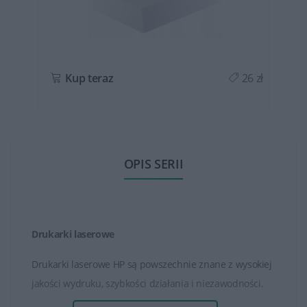
ł
Kup teraz
26 zł
OPIS SERII
Drukarki laserowe
Drukarki laserowe HP są powszechnie znane z wysokiej
jakości wydruku, szybkości działania i niezawodności.