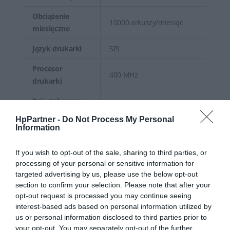
Drukarki atramentowe HP są popularne zarówno w
Obciążenie
10000 arkuszy/miesiąc
domach, biurach, jak i małych firmach ze względu na
miesięczne
swoją wszechstronność, jakość wydruku oraz
Język drukarki
SPL
różnorodność dostępnych funkcji.
Procesor
400 MHz
Drukarki atramentowe HP oferują doskonałą jakość
drukarki
wydruku, szczególnie jeśli chodzi o wydruki kolorowe,
Zainstalowana
fotografie czy obrazy. Nowoczesne modele drukarek HP
64 MB
pamięć
HpPartner -
Do Not Process My Personal
wykorzystują zaawansowane technologie atramentów,
Information
Maksymalna
co pozwala uzyskać wyraziste kolory i ostrość detali.
64 MB
pamięć
If you wish to opt-out of the sale, sharing to third parties, or
HP oferuje szeroki wybór modeli drukarek
processing of your personal or sensitive information for
Podajnik papieru
150 arkuszy
atramentowych, w tym zarówno proste drukarki
targeted advertising by us, please use the below opt-out
section to confirm your selection. Please note that after your
jednofunkcyjne, jak i urządzenia wielofunkcyjne, które
Odbiornik
100 arkuszy
opt-out request is processed you may continue seeing
papieru
mogą skanować, kopiować i drukować. Istnieją także
interest-based ads based on personal information utilized by
specjalne modele dedykowane do druku fotografii,
us or personal information disclosed to third parties prior to
Papier
your opt-out. You may separately opt-out of the further
które zapewniają doskonałą jakość zdjęć.