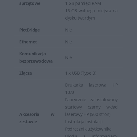
sprzętowe
1 GB pamięci RAM
16 GB wolnego miejsca na
dysku twardym
PictBridge
Nie
Ethernet
Nie
Komunikacja
Nie
bezprzewodowa
Złącza
1 x USB (Type B)
Drukarka laserowa HP
107a
Fabrycznie zainstalowany
startowy czarny wkład
Akcesoria w
laserowy HP (500 stron)
zestawie
Instrukcja instalacji
Podręcznik użytkownika
Ulotka z informacjami