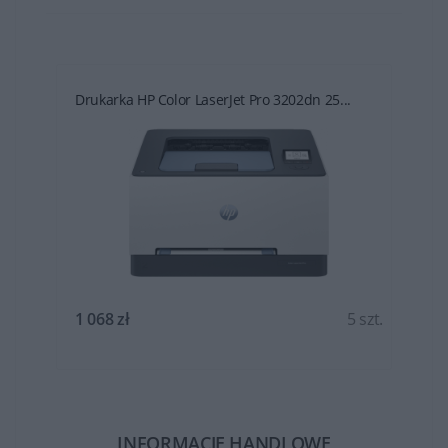
Drukarka HP Color LaserJet Pro 3202dn 25...
t.
1 068 zł
5 szt.
INFORMACJE HANDLOWE