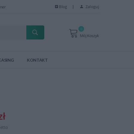
Blog
Zaloguj
ner
0
Mój Koszyk
EASING
KONTAKT
zł
netto