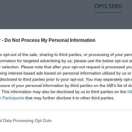
OPIS SERII
Dyski używane w urządzeniach HP mogą być różnego rodzaju, ale na
 -
Do Not Process My Personal Information
dyski twarde HDD (Hard Disk Drive) oraz dyski SSD (Solid State Drive)
to opt-out of the sale, sharing to third parties, or processing of your per
Dyski twarde HDD są stosunkowo tańsze na gigabajt w porównaniu z
formation for targeted advertising by us, please use the below opt-out s
r selection. Please note that after your opt-out request is processed y
wolniejsze w działaniu. Nadal są wykorzystywane w wielu urządzen
eing interest-based ads based on personal information utilized by us or
ROZWIŃ PEŁEN OPIS
większymi pojemnościami, gdzie koszt na gigabajt ma znaczenie.
disclosed to third parties prior to your opt-out. You may separately opt-
losure of your personal information by third parties on the IAB’s list of
W urządzeniach HP, dyski SSD są często wykorzystywane jako dyski
. This information may also be disclosed by us to third parties on the
IA
wydajność i responsywność komputera. Mogą być również stosowan
Participants
that may further disclose it to other third parties.
SPECYFIKACJA
jest szybkość działania oraz mniejsze zużycie energii.
HP oferuje różne konfiguracje dysków w swoich urządzeniach w zale
l Data Processing Opt Outs
pomiędzy dyskiem HDD a SSD często zależy od preferencji użytkown