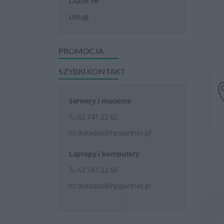
Outlet HP
Usługi
PROMOCJA
SZYBKI KONTAKT
Serwery i macierze
62 741 22 62
doradca@hppartner.pl
Laptopy i komputery
62 741 22 66
doradca@hppartner.pl