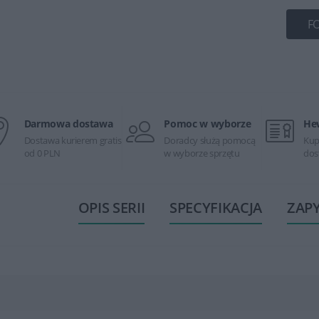
F
Darmowa dostawa
Pomoc w wyborze
He
Dostawa kurierem gratis
Doradcy służą pomocą
Kup
od 0 PLN
w wyborze sprzętu
dos
OPIS SERII
SPECYFIKACJA
ZAP