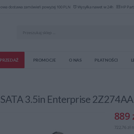
owa dostawa zamówień powyżej 100 PLN
Wysyłka nawet w 24h
HP Part
PRZEDAŻ
PROMOCJE
O NAS
PŁATNOŚCI
L
SATA 3.5in Enterprise 2Z274AA
889 
722,76 zł 