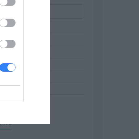
ski SSD ze względu na ich szybkość i
OWE