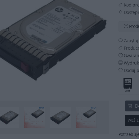
Kod pr
Dostęp
Produ
Zapytaj
Produce
Gwaran
Wydruku
Dodaj p
D
WEŹ L
Potrzebuj