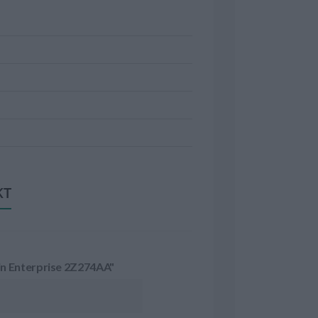
KT
n Enterprise 2Z274AA"