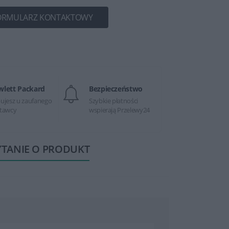
ORMULARZ KONTAKTOWY
wlett Packard
Bezpieczeństwo
ujesz u zaufanego
Szybkie płatności
tawcy
wspierają Przelewy24
YTANIE O PRODUKT