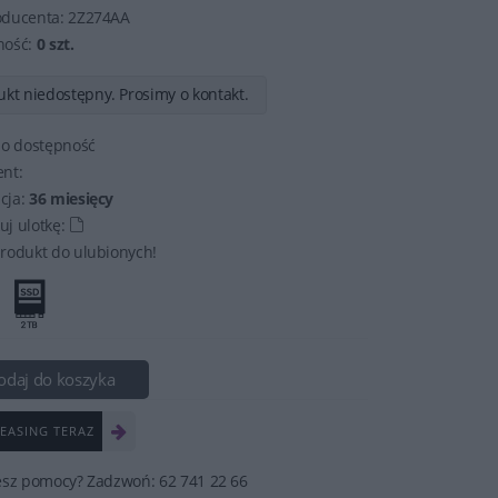
oducenta:
2Z274AA
ność:
0 szt.
kt niedostępny. Prosimy o kontakt.
 o dostępność
nt:
cja:
36 miesięcy
j ulotkę:
rodukt do ulubionych!
odaj do koszyka
EASING TERAZ
esz pomocy? Zadzwoń: 62 741 22 66