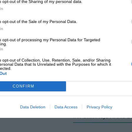
o opt-out of the Sharing of my personal data.
wydajnościowych. Coraz więcej urządzeń HP jest wyposażonych w dy
In
efektywność w porównaniu z tradycyjnymi dyskami HDD.
o opt-out of the Sale of my Personal Data.
Typ dysku
HDD
In
Format szerokości
3,5'' (LFF)
to opt-out of processing my Personal Data for Targeted
ing.
In
Typ napędu
Wewnętrzny
o opt-out of Collection, Use, Retention, Sale, and/or Sharing
Pojemność dysku
2 TB
ersonal Data that Is Unrelated with the Purposes for which it
lected.
Interfejs dysku
SATA
Out
Prędkość obrotowa
7200 obr/min
CONFIRM
Data Deletion
Data Access
Privacy Policy
INFORMACJE HANDL