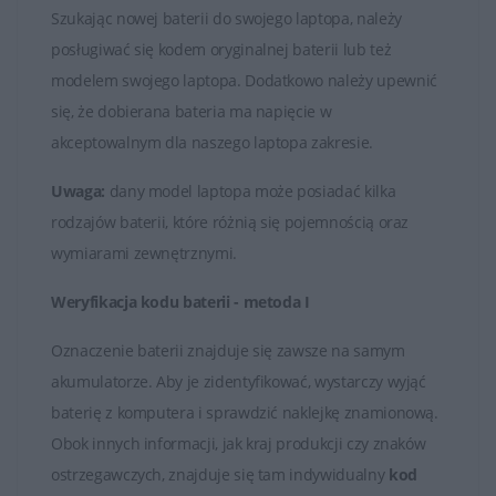
Szukając nowej baterii do swojego laptopa, należy
użytkowania. Większość baterii ma określony czas pracy
posługiwać się kodem oryginalnej baterii lub też
na baterii podczas korzystania z urządzenia bez
modelem swojego laptopa. Dodatkowo należy upewnić
podłączenia do zasilania.
się, że dobierana bateria ma napięcie w
Baterie HP, podobnie jak każda bateria litowo-jonowa,
akceptowalnym dla naszego laptopa zakresie.
mają ograniczoną liczbę cykli ładowania i rozładowania.
Uwaga:
dany model laptopa może posiadać kilka
Po pewnej liczbie cykli użytkowania bateria może
rodzajów baterii, które różnią się pojemnością oraz
zacząć tracić pojemność, co prowadzi do skrócenia
wymiarami zewnętrznymi.
czasu działania na baterii.
Weryfikacja kodu baterii - metoda I
W przypadku zużycia baterii lub utraty jej zdolności do
utrzymania odpowiedniego poziomu naładowania,
Oznaczenie baterii znajduje się zawsze na samym
można ją wymienić na nową. Producenci oferują
akumulatorze. Aby je zidentyfikować, wystarczy wyjąć
oryginalne baterie, które są kompatybilne z
baterię z komputera i sprawdzić naklejkę znamionową.
konkretnymi modelami laptopów HP.
Obok innych informacji, jak kraj produkcji czy znaków
ostrzegawczych, znajduje się tam indywidualny
kod
Baterie HP są kluczowymi elementami zapewniającymi