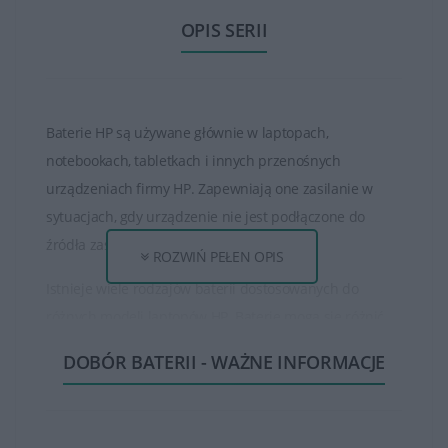
OPIS SERII
Baterie HP są używane głównie w laptopach,
notebookach, tabletkach i innych przenośnych
urządzeniach firmy HP. Zapewniają one zasilanie w
sytuacjach, gdy urządzenie nie jest podłączone do
źródła zasilania zewnętrznego.
ROZWIŃ PEŁEN OPIS
Istnieje wiele rodzajów baterii dostosowanych do
różnych modeli laptopów HP. Baterie mogą się różnić
pod względem pojemności, napięcia, typu oraz czasu
DOBÓR BATERII - WAŻNE INFORMACJE
pracy na baterii.
Czas działania baterii HP może się różnić w zależności
od modelu laptopa, konfiguracji systemu oraz sposobu