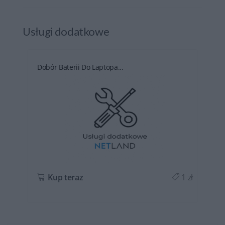
Usługi dodatkowe
Dobór Baterii Do Laptopa...
ł
Kup teraz
1 zł