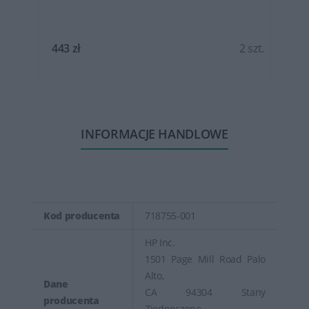
t.
443 zł
2 szt.
INFORMACJE HANDLOWE
Kod producenta
718755-001
HP Inc.
1501 Page Mill Road Palo
Alto,
Dane
CA 94304 Stany
producenta
Zjednoczone