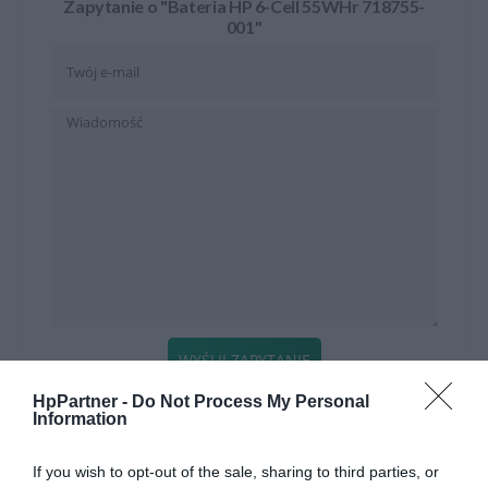
Zapytanie o "Bateria HP 6-Cell 55WHr 718755-
001"
WYŚLIJ ZAPYTANIE
HpPartner -
Do Not Process My Personal
Information
KATEGORIE
If you wish to opt-out of the sale, sharing to third parties, or