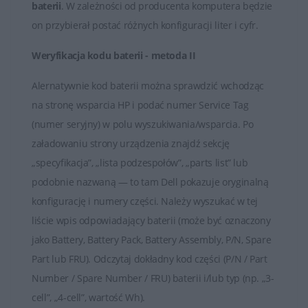
baterii
. W zależności od producenta komputera będzie
mobilność i niezależność od stałego źródła zasilania dla
on przybierał postać różnych konfiguracji liter i cyfr.
przenośnych urządzeń marki HP. Ważne jest
odpowiednie użytkowanie i pielęgnacja baterii, aby
Weryfikacja kodu baterii - metoda II
utrzymać jej wydajność na jak najwyższym poziomie.
Alernatywnie kod baterii można sprawdzić wchodząc
na stronę wsparcia HP i podać numer Service Tag
(numer seryjny) w polu wyszukiwania/wsparcia. Po
załadowaniu strony urządzenia znajdź sekcję
„specyfikacja”, „lista podzespołów”, „parts list” lub
podobnie nazwaną — to tam Dell pokazuje oryginalną
konfigurację i numery części. Należy wyszukać w tej
liście wpis odpowiadający baterii (może być oznaczony
jako Battery, Battery Pack, Battery Assembly, P/N, Spare
Part lub FRU). Odczytaj dokładny kod części (P/N / Part
Number / Spare Number / FRU) baterii i/lub typ (np. „3-
cell”, „4-cell”, wartość Wh).