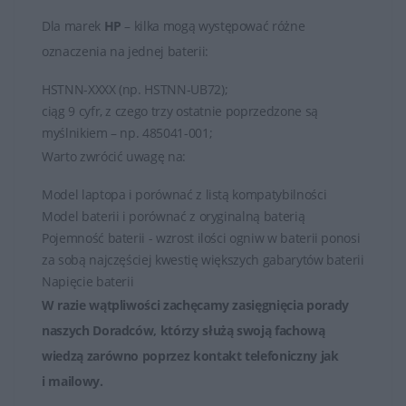
Dla marek
HP
– kilka mogą występować różne
oznaczenia na jednej baterii:
HSTNN-XXXX (np. HSTNN-UB72);
ciąg 9 cyfr, z czego trzy ostatnie poprzedzone są
myślnikiem – np. 485041-001;
Warto zwrócić uwagę na:
Model laptopa i porównać z listą kompatybilności
Model baterii i porównać z oryginalną baterią
Pojemność baterii - wzrost ilości ogniw w baterii ponosi
za sobą najczęściej kwestię większych gabarytów baterii
Napięcie baterii
W razie wątpliwości zachęcamy zasięgnięcia porady
naszych Doradców, którzy służą swoją fachową
wiedzą zarówno poprzez
kontakt telefoniczny jak
i mailowy
.