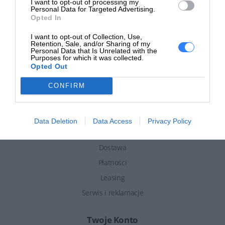
I want to opt-out of processing my
Personal Data for Targeted Advertising.
Opted In
Informacje
I want to opt-out of Collection, Use,
Retention, Sale, and/or Sharing of my
Personal Data that Is Unrelated with the
Aktualności
Purposes for which it was collected.
Opted Out
Pomoc i FAQ
Regulamin sklepu
CONFIRM
Polityka prywatności
Data Deletion
Data Access
Privacy Policy
Zakupy
Dostawa
Płatności
Leasing
Serwis i reklamacje
Twoje Konto