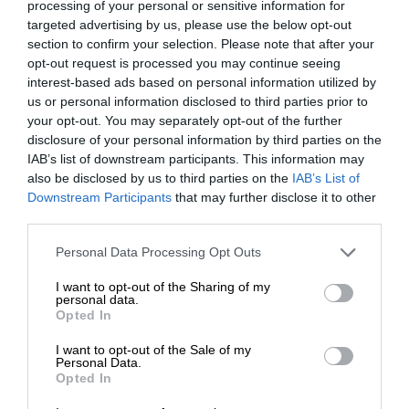
processing of your personal or sensitive information for
SZYBKI KONTAKT
targeted advertising by us, please use the below opt-out
section to confirm your selection. Please note that after your
WAŻNE INFORMACJE
opt-out request is processed you may continue seeing
interest-based ads based on personal information utilized by
POLECANE
us or personal information disclosed to third parties prior to
your opt-out. You may separately opt-out of the further
disclosure of your personal information by third parties on the
IAB’s list of downstream participants. This information may
also be disclosed by us to third parties on the
IAB’s List of
Downstream Participants
that may further disclose it to other
Zapytaj o
ofertę
third parties.
Sprzęt HP to dobry wybór. Powiedz nam czego potrzebujesz, a
Personal Data Processing Opt Outs
nasz Doradca przedstawi ofertę.
I want to opt-out of the Sharing of my
personal data.
NAPISZ DO NAS
Opted In
I want to opt-out of the Sale of my
Personal Data.
Opted In