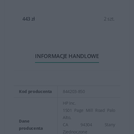
t.
443 zł
2 szt.
INFORMACJE HANDLOWE
Kod producenta
844203-850
HP Inc.
1501 Page Mill Road Palo
Alto,
Dane
CA 94304 Stany
producenta
Zjednoczone