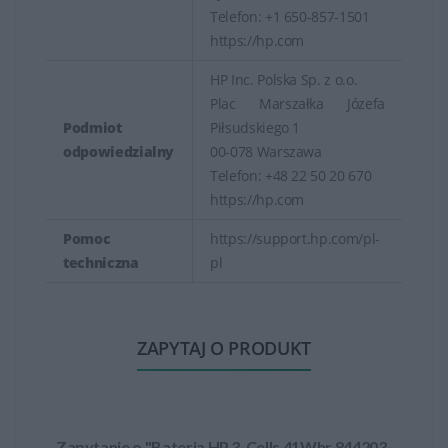
Telefon: +1 650-857-1501
https://hp.com
HP Inc. Polska Sp. z o.o.
Plac Marszałka Józefa
Podmiot
Piłsudskiego 1
odpowiedzialny
00-078 Warszawa
Telefon: +48 22 50 20 670
https://hp.com
Pomoc
https://support.hp.com/pl-
techniczna
pl
ZAPYTAJ O PRODUKT
Zapytanie o "Bateria HP 3-Cells 41Whr 844203-