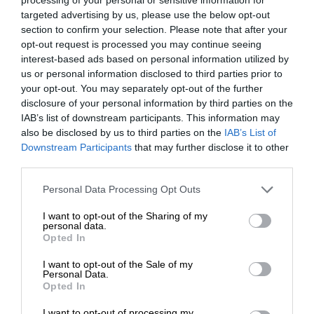
SZYBKI KONTAKT
targeted advertising by us, please use the below opt-out
section to confirm your selection. Please note that after your
WAŻNE INFORMACJE
opt-out request is processed you may continue seeing
interest-based ads based on personal information utilized by
POLECANE
us or personal information disclosed to third parties prior to
your opt-out. You may separately opt-out of the further
disclosure of your personal information by third parties on the
IAB’s list of downstream participants. This information may
also be disclosed by us to third parties on the
IAB’s List of
Downstream Participants
that may further disclose it to other
Zapytaj o
ofertę
third parties.
Sprzęt HP to dobry wybór. Powiedz nam czego potrzebujesz, a
Personal Data Processing Opt Outs
nasz Doradca przedstawi ofertę.
I want to opt-out of the Sharing of my
personal data.
NAPISZ DO NAS
Opted In
I want to opt-out of the Sale of my
Personal Data.
Opted In
I want to opt-out of processing my