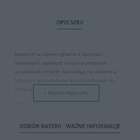
OPIS SERII
Baterie HP są używane głównie w laptopach,
notebookach, tabletkach i innych przenośnych
urządzeniach firmy HP. Zapewniają one zasilanie w
sytuacjach, gdy urządzenie nie jest podłączone do
źródła zasilania zewnętrznego.
ROZWIŃ PEŁEN OPIS
Istnieje wiele rodzajów baterii dostosowanych do
różnych modeli laptopów HP. Baterie mogą się różnić
pod względem pojemności, napięcia, typu oraz czasu
DOBÓR BATERII - WAŻNE INFORMACJE
pracy na baterii.