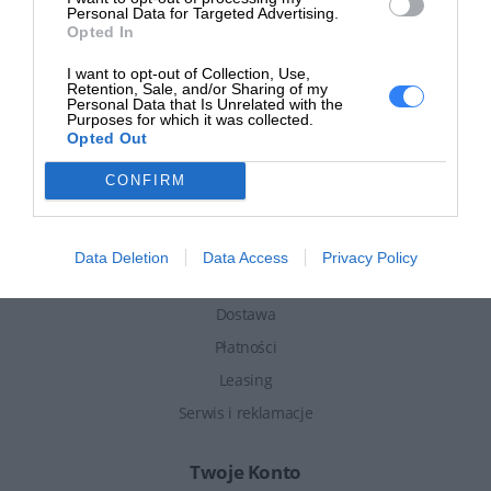
Personal Data for Targeted Advertising.
Opted In
Informacje
I want to opt-out of Collection, Use,
Retention, Sale, and/or Sharing of my
Personal Data that Is Unrelated with the
Aktualności
Purposes for which it was collected.
Opted Out
Pomoc i FAQ
Regulamin sklepu
CONFIRM
Polityka prywatności
Data Deletion
Data Access
Privacy Policy
Zakupy
Dostawa
Płatności
Leasing
Serwis i reklamacje
Twoje Konto