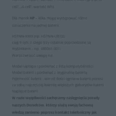
cell”, „4-cell”, wartość Wh).
Dla marek
HP
– kilka mogą występować różne
oznaczenia na jednej baterii:
HSTNN-XXXX (np. HSTNN-UB72);
ciąg 9 cyfr, z czego trzy ostatnie poprzedzone są
myślnikiem – np. 485041-001;
Warto zwrócić uwagę na:
Model laptopa i porównać z listą kompatybilności
Model baterii i porównać z oryginalną baterią
Pojemność baterii - wzrost ilości ogniw w baterii ponosi
za sobą najczęściej kwestię większych gabarytów baterii
Napięcie baterii
W razie wątpliwości zachęcamy zasięgnięcia porady
naszych Doradców, którzy służą swoją fachową
wiedzą zarówno poprzez
kontakt telefoniczny jak