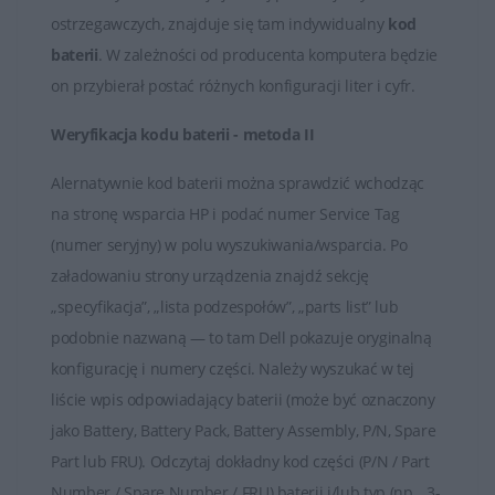
ostrzegawczych, znajduje się tam indywidualny
kod
Baterie HP są kluczowymi elementami zapewniającymi
baterii
. W zależności od producenta komputera będzie
mobilność i niezależność od stałego źródła zasilania dla
on przybierał postać różnych konfiguracji liter i cyfr.
przenośnych urządzeń marki HP. Ważne jest
odpowiednie użytkowanie i pielęgnacja baterii, aby
Weryfikacja kodu baterii - metoda II
utrzymać jej wydajność na jak najwyższym poziomie.
Alernatywnie kod baterii można sprawdzić wchodząc
na stronę wsparcia HP i podać numer Service Tag
(numer seryjny) w polu wyszukiwania/wsparcia. Po
załadowaniu strony urządzenia znajdź sekcję
„specyfikacja”, „lista podzespołów”, „parts list” lub
podobnie nazwaną — to tam Dell pokazuje oryginalną
konfigurację i numery części. Należy wyszukać w tej
liście wpis odpowiadający baterii (może być oznaczony
jako Battery, Battery Pack, Battery Assembly, P/N, Spare
Part lub FRU). Odczytaj dokładny kod części (P/N / Part
Number / Spare Number / FRU) baterii i/lub typ (np. „3-