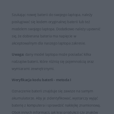
Czas działania baterii HP może się różnić w zależności
od modelu laptopa, konfiguracji systemu oraz sposobu
Szukając nowej baterii do swojego laptopa, należy
użytkowania. Większość baterii ma określony czas pracy
posługiwać się kodem oryginalnej baterii lub też
na baterii podczas korzystania z urządzenia bez
modelem swojego laptopa. Dodatkowo należy upewnić
podłączenia do zasilania.
się, że dobierana bateria ma napięcie w
Baterie HP, podobnie jak każda bateria litowo-jonowa,
akceptowalnym dla naszego laptopa zakresie.
mają ograniczoną liczbę cykli ładowania i rozładowania.
Uwaga:
dany model laptopa może posiadać kilka
Po pewnej liczbie cykli użytkowania bateria może
rodzajów baterii, które różnią się pojemnością oraz
zacząć tracić pojemność, co prowadzi do skrócenia
wymiarami zewnętrznymi.
czasu działania na baterii.
Weryfikacja kodu baterii - metoda I
W przypadku zużycia baterii lub utraty jej zdolności do
utrzymania odpowiedniego poziomu naładowania,
Oznaczenie baterii znajduje się zawsze na samym
można ją wymienić na nową. Producenci oferują
akumulatorze. Aby je zidentyfikować, wystarczy wyjąć
oryginalne baterie, które są kompatybilne z
baterię z komputera i sprawdzić naklejkę znamionową.
konkretnymi modelami laptopów HP.
Obok innych informacji, jak kraj produkcji czy znaków