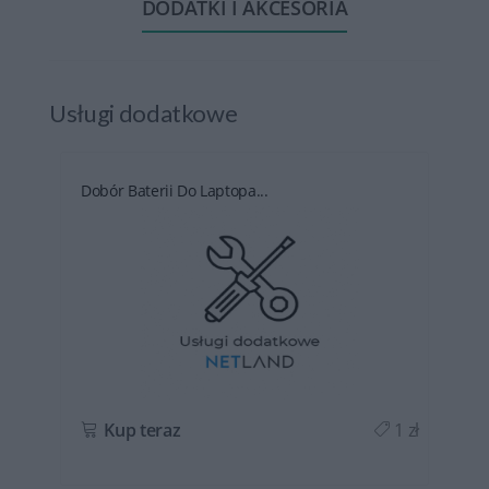
DODATKI I AKCESORIA
Usługi dodatkowe
Dobór Baterii Do Laptopa...
ł
Kup teraz
1 zł