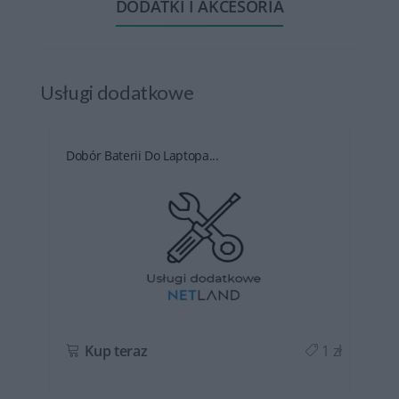
DODATKI I AKCESORIA
Usługi dodatkowe
Dobór Baterii Do Laptopa...
ł
Kup teraz
1 zł