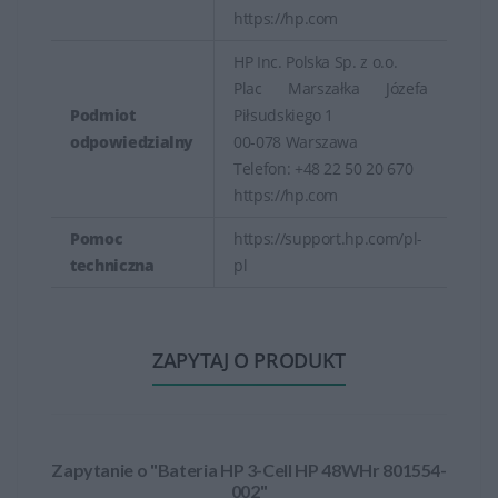
https://hp.com
HP Inc. Polska Sp. z o.o.
Plac Marszałka Józefa
Podmiot
Piłsudskiego 1
odpowiedzialny
00-078 Warszawa
Telefon: +48 22 50 20 670
https://hp.com
Pomoc
https://support.hp.com/pl-
techniczna
pl
ZAPYTAJ O PRODUKT
Zapytanie o "Bateria HP 3-Cell HP 48WHr 801554-
002"