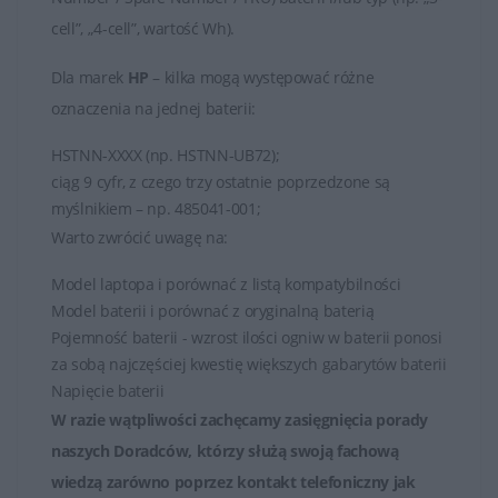
cell”, „4-cell”, wartość Wh).
Dla marek
HP
– kilka mogą występować różne
oznaczenia na jednej baterii:
HSTNN-XXXX (np. HSTNN-UB72);
ciąg 9 cyfr, z czego trzy ostatnie poprzedzone są
myślnikiem – np. 485041-001;
Warto zwrócić uwagę na:
Model laptopa i porównać z listą kompatybilności
Model baterii i porównać z oryginalną baterią
Pojemność baterii - wzrost ilości ogniw w baterii ponosi
za sobą najczęściej kwestię większych gabarytów baterii
Napięcie baterii
W razie wątpliwości zachęcamy zasięgnięcia porady
naszych Doradców, którzy służą swoją fachową
wiedzą zarówno poprzez
kontakt telefoniczny jak