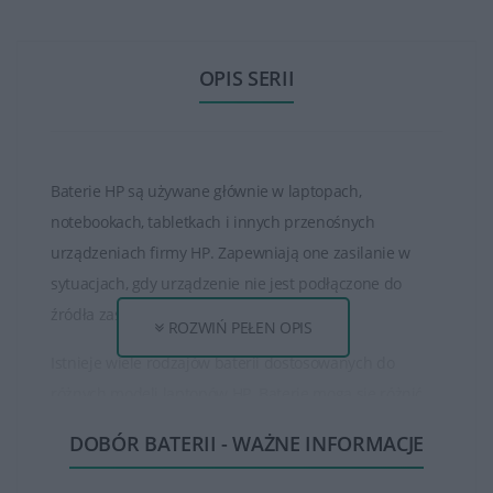
OPIS SERII
Baterie HP są używane głównie w laptopach,
notebookach, tabletkach i innych przenośnych
urządzeniach firmy HP. Zapewniają one zasilanie w
sytuacjach, gdy urządzenie nie jest podłączone do
źródła zasilania zewnętrznego.
ROZWIŃ PEŁEN OPIS
Istnieje wiele rodzajów baterii dostosowanych do
różnych modeli laptopów HP. Baterie mogą się różnić
pod względem pojemności, napięcia, typu oraz czasu
DOBÓR BATERII - WAŻNE INFORMACJE
pracy na baterii.