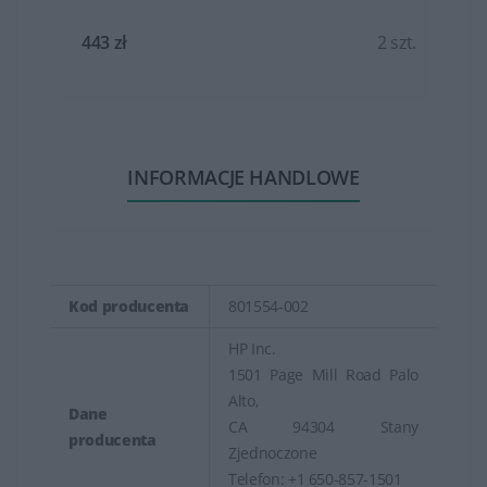
t.
443 zł
2 szt.
INFORMACJE HANDLOWE
Kod producenta
801554-002
HP Inc.
1501 Page Mill Road Palo
Alto,
Dane
CA 94304 Stany
producenta
Zjednoczone
Telefon: +1 650-857-1501