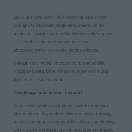
Czas działania baterii HP może się różnić w zależności
od modelu laptopa, konfiguracji systemu oraz sposobu
Szukając nowej baterii do swojego laptopa, należy
użytkowania. Większość baterii ma określony czas pracy
posługiwać się kodem oryginalnej baterii lub też
na baterii podczas korzystania z urządzenia bez
modelem swojego laptopa. Dodatkowo należy upewnić
podłączenia do zasilania.
się, że dobierana bateria ma napięcie w
Baterie HP, podobnie jak każda bateria litowo-jonowa,
akceptowalnym dla naszego laptopa zakresie.
mają ograniczoną liczbę cykli ładowania i rozładowania.
Uwaga:
dany model laptopa może posiadać kilka
Po pewnej liczbie cykli użytkowania bateria może
rodzajów baterii, które różnią się pojemnością oraz
zacząć tracić pojemność, co prowadzi do skrócenia
wymiarami zewnętrznymi.
czasu działania na baterii.
Weryfikacja kodu baterii - metoda I
W przypadku zużycia baterii lub utraty jej zdolności do
utrzymania odpowiedniego poziomu naładowania,
Oznaczenie baterii znajduje się zawsze na samym
można ją wymienić na nową. Producenci oferują
akumulatorze. Aby je zidentyfikować, wystarczy wyjąć
oryginalne baterie, które są kompatybilne z
baterię z komputera i sprawdzić naklejkę znamionową.
konkretnymi modelami laptopów HP.
Obok innych informacji, jak kraj produkcji czy znaków