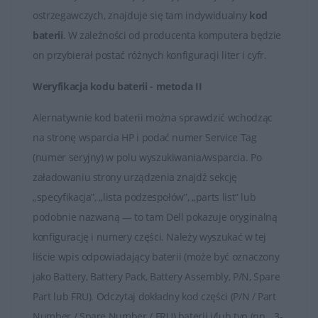
ostrzegawczych, znajduje się tam indywidualny
kod
Baterie HP są kluczowymi elementami zapewniającymi
baterii
. W zależności od producenta komputera będzie
mobilność i niezależność od stałego źródła zasilania dla
on przybierał postać różnych konfiguracji liter i cyfr.
przenośnych urządzeń marki HP. Ważne jest
odpowiednie użytkowanie i pielęgnacja baterii, aby
Weryfikacja kodu baterii - metoda II
utrzymać jej wydajność na jak najwyższym poziomie.
Alernatywnie kod baterii można sprawdzić wchodząc
na stronę wsparcia HP i podać numer Service Tag
(numer seryjny) w polu wyszukiwania/wsparcia. Po
załadowaniu strony urządzenia znajdź sekcję
„specyfikacja”, „lista podzespołów”, „parts list” lub
podobnie nazwaną — to tam Dell pokazuje oryginalną
konfigurację i numery części. Należy wyszukać w tej
liście wpis odpowiadający baterii (może być oznaczony
jako Battery, Battery Pack, Battery Assembly, P/N, Spare
Part lub FRU). Odczytaj dokładny kod części (P/N / Part
Number / Spare Number / FRU) baterii i/lub typ (np. „3-