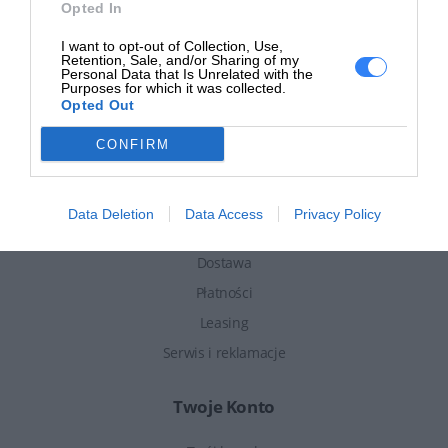
Opted In
Informacje
I want to opt-out of Collection, Use,
Retention, Sale, and/or Sharing of my
Aktualności
Personal Data that Is Unrelated with the
Purposes for which it was collected.
Pomoc i FAQ
Opted Out
Regulamin sklepu
CONFIRM
Polityka prywatności
Data Deletion
Data Access
Privacy Policy
Zakupy
Dostawa
Płatności
Leasing
Serwis i reklamacje
Twoje Konto