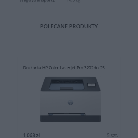
POLECANE PRODUKTY
Drukarka HP Color LaserJet Pro 3202dn 25...
t.
1 068 zł
5 szt.