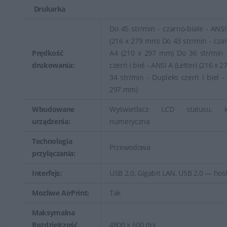
Drukarka
Do 45 str/min - czarno-białe - ANSI 
(216 x 279 mm) Do 43 str/min - czar
Prędkość
A4 (210 x 297 mm) Do 36 str/min 
drukowania:
czerń i biel - ANSI A (Letter) (216 x
34 str/min - Dupleks czerń i biel -
297 mm)
Wbudowane
Wyświetlacz LCD statusu, kl
urządzenia:
numeryczna
Technologia
Przewodowa
przyłączania:
Interfejs:
USB 2.0, Gigabit LAN, USB 2.0 — hos
Mozliwe AirPrint:
Tak
Maksymalna
Rozdzielczość
4800 x 600 dpi