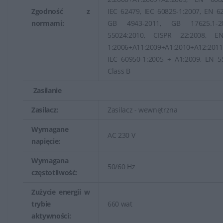
Zgodność z
IEC 62479, IEC 60825-1:2007, EN 6
normami:
GB 4943-2011, GB 17625.1-2
55024:2010, CISPR 22:2008, E
1:2006+A11:2009+A1:2010+A12:2011
IEC 60950-1:2005 + A1:2009, EN 5
Class B
Zasilanie
Zasilacz:
Zasilacz - wewnętrzna
Wymagane
AC 230 V
napięcie:
Wymagana
50/60 Hz
częstotliwość:
Zużycie energii w
trybie
660 wat
aktywności: