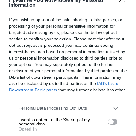
HpPartner -
Do Not Process My Personal
mm, Oficio (216 x 343 mm), JIS B6 
Information
mm), 195 x 270 mm, 184 x 260 mm
US No 10 (104,7 x 241,3 mm), Międ
If you wish to opt-out of the sale, sharing to third parties, or
processing of your personal or sensitive information for
DL (110 x 220 mm), Międzynarodowy
Rozmiary kopert:
targeted advertising by us, please use the below opt-out
229 mm), Międzynarodowy C5 (162 x
section to confirm your selection. Please note that after your
Monarch (98,4 x 190,5 mm)
opt-out request is processed you may continue seeing
interest-based ads based on personal information utilized by
Gramatura
60 g/m² - 220 g/m²
us or personal information disclosed to third parties prior to
nośnika:
your opt-out. You may separately opt-out of the further
disclosure of your personal information by third parties on the
Całkowita
IAB’s list of downstream participants. This information may
pojemność
650 arkusze
also be disclosed by us to third parties on the
IAB’s List of
nośników:
Downstream Participants
that may further disclose it to other
third parties.
1 x automatyczny - 100 arkusze - Le
Podajniki
356 mm) waga: 60 g/m² - 175 
Personal Data Processing Opt Outs
nośników:
automatyczny - 550 arkusze - Legal 
I want to opt-out of the Sharing of my
mm) waga: 60 g/m² - 220 g/m²
personal data.
Opted In
Maks. pojemność