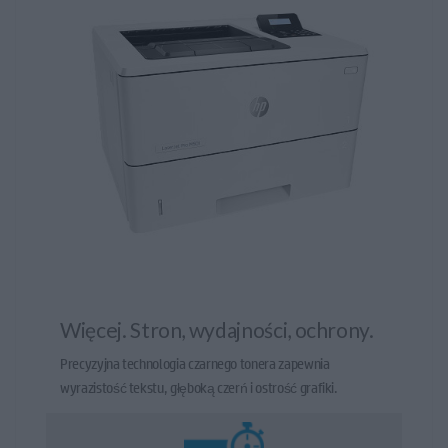
użytkownikom na łatwe drukowanie z urządzeń
mobilnych, laptopów czy tabletów bez konieczności
fizycznego podłączania się do drukarki.
Drukarki atramentowe HP często są dostępne w
przystępnych cenach, a także oferują możliwość
wymiany pojedynczych zasobników z tuszem, co może
przyczynić się do obniżenia kosztów eksploatacji w
dłuższej perspektywie.
Drukarki atramentowe HP są popularne ze względu na
ich wszechstronność, jakość wydruku oraz dostępność
różnorodnych funkcji. Stanowią one dobry wybór dla
Więcej. Stron, wydajności, ochrony.
osób, które potrzebują drukarki do codziennego użytku,
Precyzyjna technologia czarnego tonera zapewnia
szczególnie do drukowania kolorowych dokumentów,
wyrazistość tekstu, głęboką czerń i ostrość grafiki.
fotografii czy materiałów reklamowych.