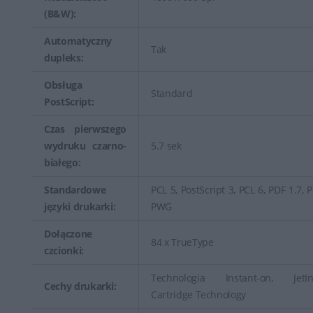
(B&W):
Automatyczny
Tak
dupleks:
Obsługa
Standard
PostScript:
Czas pierwszego
wydruku czarno-
5.7 sek
białego:
Standardowe
PCL 5, PostScript 3, PCL 6, PDF 1.7, 
języki drukarki:
PWG
Dołączone
84 x TrueType
czcionki:
Technologia Instant-on, JetInt
Cechy drukarki:
Cartridge Technology