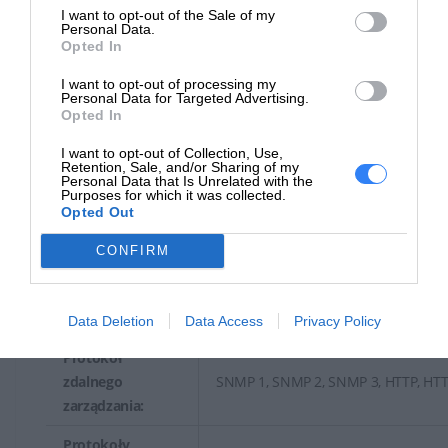
1200 arkusze
nośników:
I want to opt-out of the Sale of my
Personal Data.
Opted In
Pojemność tac
250 arkusze
wyjściowych:
I want to opt-out of processing my
Personal Data for Targeted Advertising.
Cykl pracy
Opted In
Normatywny cykl
I want to opt-out of Collection, Use,
100000 strony
Retention, Sale, and/or Sharing of my
pracy(maks.):
Personal Data that Is Unrelated with the
Purposes for which it was collected.
Opted Out
Zalecana ilość
1500 - 6000 stron
miesięczna:
CONFIRM
Praca w sieci
Praca w sieci:
Serwer wydruków
Data Deletion
Data Access
Privacy Policy
Protokół
zdalnego
SNMP 1, SNMP 2, SNMP 3, HTTP, HTT
zarządzania:
Protokoły