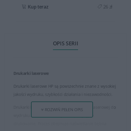
ł
Kup teraz
26 zł
OPIS SERII
Drukarki laserowe
Drukarki laserowe HP są powszechnie znane z wysokiej
jakości wydruku, szybkości działania i niezawodności.
Drukarki laserowe HP używają technologii laserowej do
ROZWIŃ PEŁEN OPIS
wydruku, co umożliwia szybkie i precyzyjne
drukowanie. Proces obejmuje naświetlanie bębna