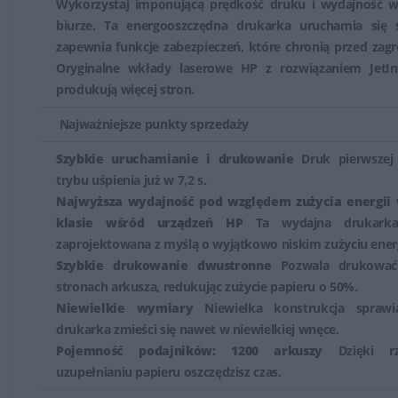
Wykorzystaj imponującą prędkość druku i wydajność 
biurze. Ta energooszczędna drukarka uruchamia się s
zapewnia funkcje zabezpieczeń, które chronią przed zagr
Oryginalne wkłady laserowe HP z rozwiązaniem JetInt
produkują więcej stron.
Najważniejsze punkty sprzedaży
Szybkie uruchamianie i drukowanie
Druk pierwszej 
trybu uśpienia już w 7,2 s.
Najwyższa wydajność pod względem zużycia energii 
klasie wśród urządzeń HP
Ta wydajna drukarka
zaprojektowana z myślą o wyjątkowo niskim zużyciu energ
Szybkie drukowanie dwustronne
Pozwala drukować
stronach arkusza, redukując zużycie papieru o 50%.
Niewielkie wymiary
Niewielka konstrukcja sprawi
drukarka zmieści się nawet w niewielkiej wnęce.
Pojemność podajników: 1200 arkuszy
Dzięki rz
uzupełnianiu papieru oszczędzisz czas.