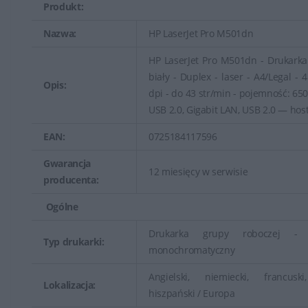
Produkt:
Nazwa:
HP LaserJet Pro M501dn
HP LaserJet Pro M501dn - Drukarka
biały - Duplex - laser - A4/Legal - 
Opis:
dpi - do 43 str/min - pojemność: 650
USB 2.0, Gigabit LAN, USB 2.0 — hos
EAN:
0725184117596
Gwarancja
12 miesięcy w serwisie
producenta:
Ogólne
Drukarka grupy roboczej - 
Typ drukarki:
monochromatyczny
Angielski, niemiecki, francuski
Lokalizacja:
hiszpański / Europa