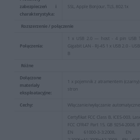
zabezpieczeń i
SSL, Apple Bonjour, TLS, 802.1x
charakterystyka:
Rozszerzenie / połączenie
1 x USB 2.0 — host - 4 pin USB 
Połączenia:
Gigabit LAN - RJ-45 1 x USB 2.0 - USB
B
Różne
Dołączone
1 x pojemnik z atramentem (czarny)
materiały
stron
eksploatacyjne:
Cechy:
Włączanie/wyłączanie automatyczn
Certyfikat FCC Class B, ICES-003, Las
FCC CFR47 Part 15, GB 9254-2008, I
EN 61000-3-3:2008, EN 6
2:2006+A1:2009+A2:2009, EN 6082