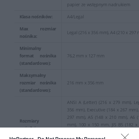
papier ze wstępnym nadrukiem
Klasa nośników:
A4/Legal
Max rozmiar
Legal (216 x 356 mm), A4 (210 x 297
nośnika:
Minimalny
format nośnika
76,2 mm x 127 mm
(standardowo):
Maksymalny
rozmiar nośnika
216 mm x 356 mm
(standardowo):
ANSI A (Letter) (216 x 279 mm), Le
356 mm), Executive (184 x 267 mm),
297 mm), A5 (148 x 210 mm), A6 (
Rozmiary
mm), 100 x 150 mm, JIS B5 (182 x
nośników:
197 x 273 mm, 76,2 x 127 mm, 215.