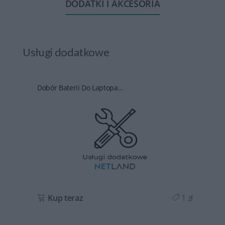
DODATKI I AKCESORIA
Usługi dodatkowe
Dobór Baterii Do Laptopa...
ł
Kup teraz
1 zł