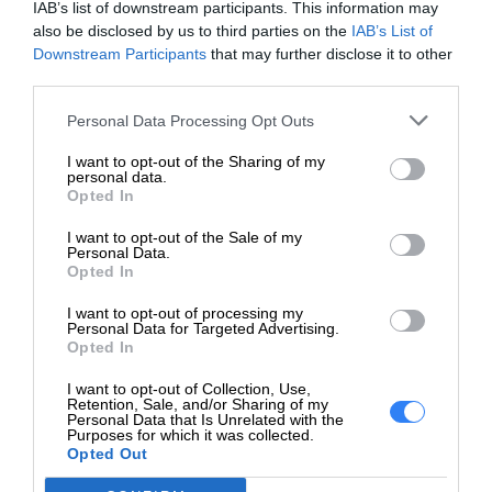
IAB’s list of downstream participants. This information may
also be disclosed by us to third parties on the
IAB’s List of
Downstream Participants
that may further disclose it to other
third parties.
Personal Data Processing Opt Outs
Zapytaj o
ofertę
I want to opt-out of the Sharing of my
Sprzęt HP to dobry wybór. Powiedz nam czego potrzebujesz, a
personal data.
nasz Doradca przedstawi ofertę.
Opted In
NAPISZ DO NAS
I want to opt-out of the Sale of my
Personal Data.
Opted In
I want to opt-out of processing my
Personal Data for Targeted Advertising.
Opted In
I want to opt-out of Collection, Use,
Retention, Sale, and/or Sharing of my
Personal Data that Is Unrelated with the
Informacje
Purposes for which it was collected.
Opted Out
Aktualności