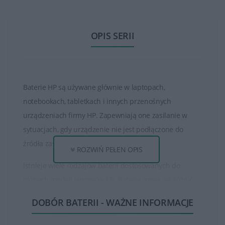
OPIS SERII
Baterie HP są używane głównie w laptopach,
notebookach, tabletkach i innych przenośnych
urządzeniach firmy HP. Zapewniają one zasilanie w
sytuacjach, gdy urządzenie nie jest podłączone do
źródła zasilania zewnętrznego.
ROZWIŃ PEŁEN OPIS
Istnieje wiele rodzajów baterii dostosowanych do
różnych modeli laptopów HP. Baterie mogą się różnić
pod względem pojemności, napięcia, typu oraz czasu
DOBÓR BATERII - WAŻNE INFORMACJE
pracy na baterii.