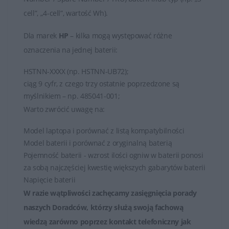
cell”, „4-cell”, wartość Wh).
Dla marek
HP
– kilka mogą występować różne
oznaczenia na jednej baterii:
HSTNN-XXXX (np. HSTNN-UB72);
ciąg 9 cyfr, z czego trzy ostatnie poprzedzone są
myślnikiem – np. 485041-001;
Warto zwrócić uwagę na:
Model laptopa i porównać z listą kompatybilności
Model baterii i porównać z oryginalną baterią
Pojemność baterii - wzrost ilości ogniw w baterii ponosi
za sobą najczęściej kwestię większych gabarytów baterii
Napięcie baterii
W razie wątpliwości zachęcamy zasięgnięcia porady
naszych Doradców, którzy służą swoją fachową
wiedzą zarówno poprzez
kontakt telefoniczny jak