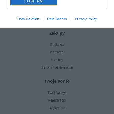
CONFIRM
Pomoc i FAQ
Regulamin sklepu
Data Deletion
Data Access
Privacy Policy
Polityka prywatności
Zakupy
Dostawa
Płatności
Leasing
Serwis i reklamacje
Twoje Konto
Twój koszyk
Rejestracja
Logowanie