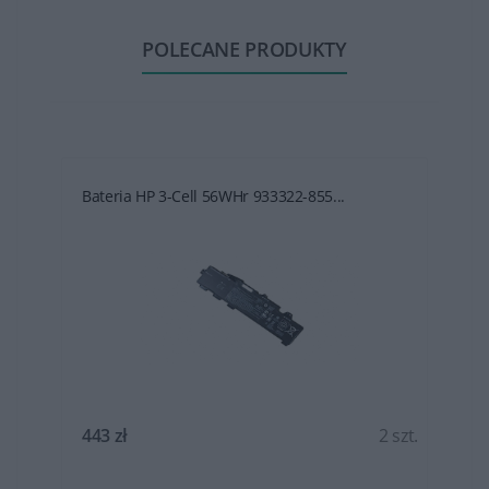
POLECANE PRODUKTY
Bateria HP 3-Cell 56WHr 933322-855...
t.
443 zł
2 szt.