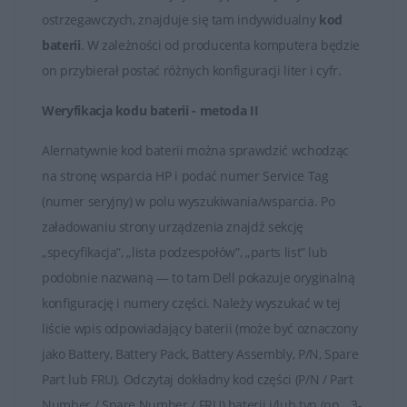
ostrzegawczych, znajduje się tam indywidualny
kod
Baterie HP są kluczowymi elementami zapewniającymi
baterii
. W zależności od producenta komputera będzie
mobilność i niezależność od stałego źródła zasilania dla
on przybierał postać różnych konfiguracji liter i cyfr.
przenośnych urządzeń marki HP. Ważne jest
odpowiednie użytkowanie i pielęgnacja baterii, aby
Weryfikacja kodu baterii - metoda II
utrzymać jej wydajność na jak najwyższym poziomie.
Alernatywnie kod baterii można sprawdzić wchodząc
na stronę wsparcia HP i podać numer Service Tag
(numer seryjny) w polu wyszukiwania/wsparcia. Po
załadowaniu strony urządzenia znajdź sekcję
„specyfikacja”, „lista podzespołów”, „parts list” lub
podobnie nazwaną — to tam Dell pokazuje oryginalną
konfigurację i numery części. Należy wyszukać w tej
liście wpis odpowiadający baterii (może być oznaczony
jako Battery, Battery Pack, Battery Assembly, P/N, Spare
Part lub FRU). Odczytaj dokładny kod części (P/N / Part
Number / Spare Number / FRU) baterii i/lub typ (np. „3-