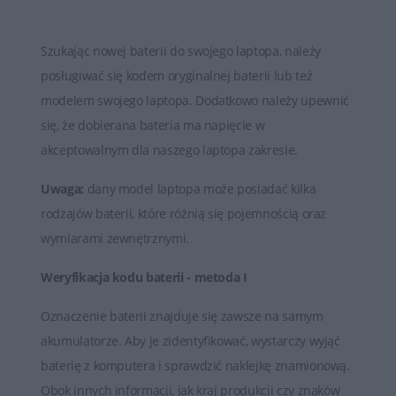
Czas działania baterii HP może się różnić w zależności
od modelu laptopa, konfiguracji systemu oraz sposobu
Szukając nowej baterii do swojego laptopa, należy
użytkowania. Większość baterii ma określony czas pracy
posługiwać się kodem oryginalnej baterii lub też
na baterii podczas korzystania z urządzenia bez
modelem swojego laptopa. Dodatkowo należy upewnić
podłączenia do zasilania.
się, że dobierana bateria ma napięcie w
Baterie HP, podobnie jak każda bateria litowo-jonowa,
akceptowalnym dla naszego laptopa zakresie.
mają ograniczoną liczbę cykli ładowania i rozładowania.
Uwaga:
dany model laptopa może posiadać kilka
Po pewnej liczbie cykli użytkowania bateria może
rodzajów baterii, które różnią się pojemnością oraz
zacząć tracić pojemność, co prowadzi do skrócenia
wymiarami zewnętrznymi.
czasu działania na baterii.
Weryfikacja kodu baterii - metoda I
W przypadku zużycia baterii lub utraty jej zdolności do
utrzymania odpowiedniego poziomu naładowania,
Oznaczenie baterii znajduje się zawsze na samym
można ją wymienić na nową. Producenci oferują
akumulatorze. Aby je zidentyfikować, wystarczy wyjąć
oryginalne baterie, które są kompatybilne z
baterię z komputera i sprawdzić naklejkę znamionową.
konkretnymi modelami laptopów HP.
Obok innych informacji, jak kraj produkcji czy znaków