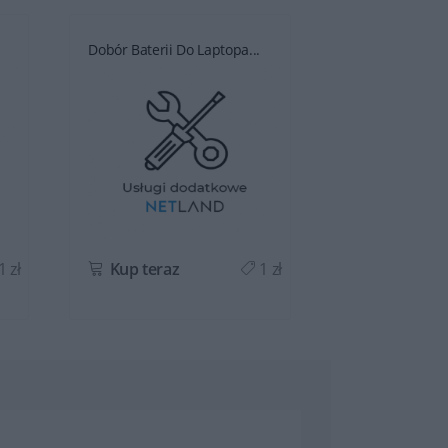
Dobór Baterii Do Laptopa...
Dobór Baterii D
1 zł
Kup teraz
1 zł
Kup teraz