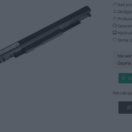
Kod pr
Dostęp
Produc
Gwaran
Wydruku
Dodaj p
Nie wie
Zapytaj
D
Potrzebuj
F