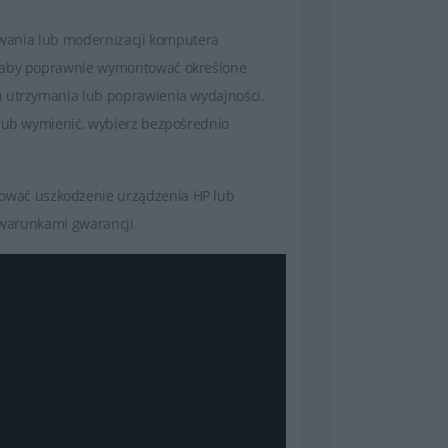
sowania lub modernizacji komputera
, aby poprawnie wymontować określone
u utrzymania lub poprawienia wydajności.
 lub wymienić, wybierz bezpośrednio
ować uszkodzenie urządzenia HP lub
z warunkami gwarancji.