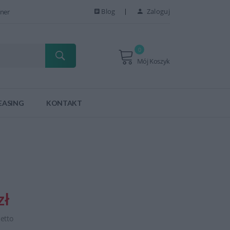
Blog
Zaloguj
ner
0
Mój Koszyk
EASING
KONTAKT
zł
netto