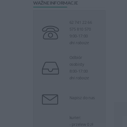
WAŻNE INFORMACJE
erii Do Laptopa...
Dobór Baterii Do Laptopa...
62 741 22 66
575 810 570
9:00-17:00
dni robocze
Odbiór
osobisty
8:00-17:00
eraz
1 zł
Kup teraz
1 zł
dni robocze
Napisz do nas
kurier:
- przelew 0 zł