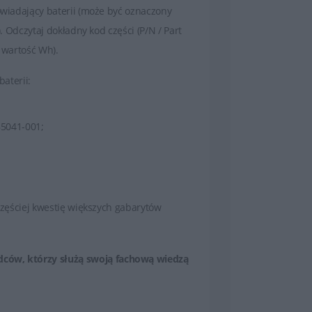
powiadający baterii (może być oznaczony
). Odczytaj dokładny kod części (P/N / Part
, wartość Wh).
baterii:
85041-001;
jczęściej kwestię większych gabarytów
dców, którzy służą swoją fachową wiedzą