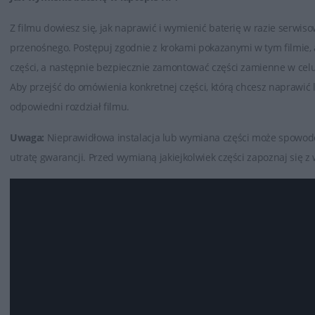
Z filmu dowiesz się, jak naprawić i wymienić baterię w razie serwi
przenośnego. Postępuj zgodnie z krokami pokazanymi w tym filmie
części, a następnie bezpiecznie zamontować części zamienne w cel
Aby przejść do omówienia konkretnej części, którą chcesz naprawić
odpowiedni rozdział filmu.
Uwaga:
Nieprawidłowa instalacja lub wymiana części może spowod
utratę gwarancji. Przed wymianą jakiejkolwiek części zapoznaj się 