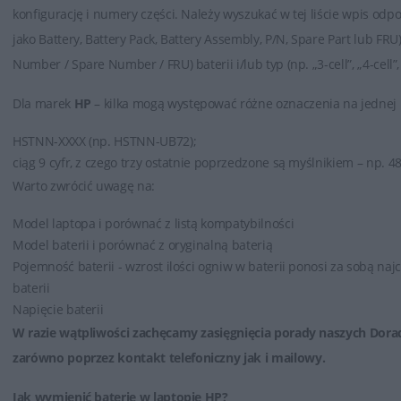
konfigurację i numery części. Należy wyszukać w tej liście wpis od
jako Battery, Battery Pack, Battery Assembly, P/N, Spare Part lub FRU
Number / Spare Number / FRU) baterii i/lub typ (np. „3-cell”, „4-cell”
Dla marek
HP
– kilka mogą występować różne oznaczenia na jednej 
HSTNN-XXXX (np. HSTNN-UB72);
ciąg 9 cyfr, z czego trzy ostatnie poprzedzone są myślnikiem – np. 4
Warto zwrócić uwagę na:
Model laptopa i porównać z listą kompatybilności
Model baterii i porównać z oryginalną baterią
Pojemność baterii - wzrost ilości ogniw w baterii ponosi za sobą na
baterii
Napięcie baterii
W razie wątpliwości zachęcamy zasięgnięcia porady naszych Dora
zarówno poprzez
kontakt telefoniczny jak i mailowy
.
Jak wymienić baterię w laptopie HP?