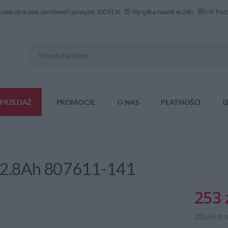
owa dostawa zamówień powyżej 100 PLN
Wysyłka nawet w 24h
HP Part
PRZEDAŻ
PROMOCJE
O NAS
PŁATNOŚCI
L
h 2.8Ah 807611-141
253 
205,69 zł 