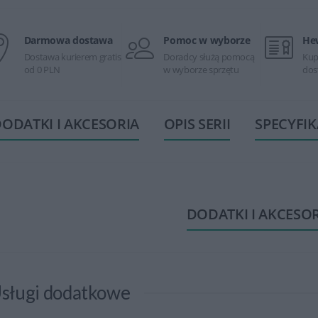
Darmowa dostawa
Pomoc w wyborze
He
Dostawa kurierem gratis
Doradcy służą pomocą
Kup
od 0 PLN
w wyborze sprzętu
dos
ODATKI I AKCESORIA
OPIS SERII
SPECYFIK
DODATKI I AKCESO
sługi dodatkowe