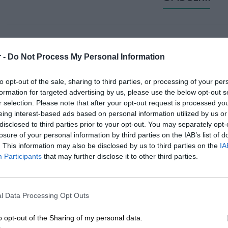
Baterie HP są używane głównie w laptopach, notebookach, tabletka
 -
Do Not Process My Personal Information
firmy HP. Zapewniają one zasilanie w sytuacjach, gdy urządzenie nie
zewnętrznego.
to opt-out of the sale, sharing to third parties, or processing of your per
formation for targeted advertising by us, please use the below opt-out s
Istnieje wiele rodzajów baterii dostosowanych do różnych modeli la
r selection. Please note that after your opt-out request is processed y
eing interest-based ads based on personal information utilized by us or
ROZWIŃ PEŁEN OPIS
względem pojemności, napięcia, typu oraz czasu pracy na baterii.
disclosed to third parties prior to your opt-out. You may separately opt-
losure of your personal information by third parties on the IAB’s list of
Czas działania baterii HP może się różnić w zależności od modelu l
. This information may also be disclosed by us to third parties on the
IA
użytkowania. Większość baterii ma określony czas pracy na baterii 
Participants
that may further disclose it to other third parties.
DOBÓR BATERII - WAŻNE I
podłączenia do zasilania.
Baterie HP, podobnie jak każda bateria litowo-jonowa, mają ogranicz
l Data Processing Opt Outs
Po pewnej liczbie cykli użytkowania bateria może zacząć tracić poj
o opt-out of the Sharing of my personal data.
działania na baterii.
Szukając nowej baterii do swojego laptopa, należy posługiwać się k