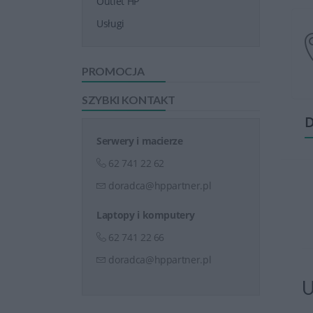
Outlet HP
Usługi
PROMOCJA
SZYBKI KONTAKT
D
Serwery i macierze
62 741 22 62
doradca@hppartner.pl
Laptopy i komputery
62 741 22 66
doradca@hppartner.pl
U