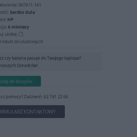
oducenta:
807611-141
ność:
bardzo duża
ent:
HP
cja:
6 miesięcy
j ulotkę:
rodukt do ulubionych!
sz czy bateria pasuje do Twojego laptopa?
 naszych Doradców!
odaj do koszyka
esz pomocy? Zadzwoń: 62 741 22 66
ORMULARZ KONTAKTOWY