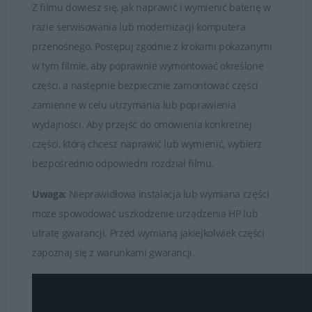
Z filmu dowiesz się, jak naprawić i wymienić baterię w
razie serwisowania lub modernizacji komputera
przenośnego. Postępuj zgodnie z krokami pokazanymi
w tym filmie, aby poprawnie wymontować określone
części, a następnie bezpiecznie zamontować części
zamienne w celu utrzymania lub poprawienia
wydajności. Aby przejść do omówienia konkretnej
części, którą chcesz naprawić lub wymienić, wybierz
bezpośrednio odpowiedni rozdział filmu.
Uwaga:
Nieprawidłowa instalacja lub wymiana części
może spowodować uszkodzenie urządzenia HP lub
utratę gwarancji. Przed wymianą jakiejkolwiek części
zapoznaj się z warunkami gwarancji.