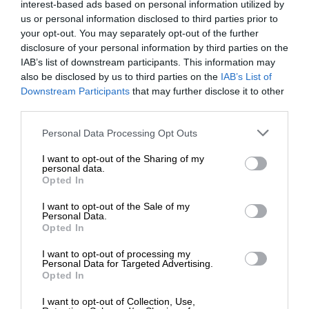
POLECANE
interest-based ads based on personal information utilized by
us or personal information disclosed to third parties prior to
your opt-out. You may separately opt-out of the further
disclosure of your personal information by third parties on the
IAB’s list of downstream participants. This information may
also be disclosed by us to third parties on the
IAB’s List of
Zapytaj o
ofertę
Downstream Participants
that may further disclose it to other
third parties.
Sprzęt HP to dobry wybór. Powiedz nam czego potrzebujesz, a
nasz Doradca przedstawi ofertę.
Personal Data Processing Opt Outs
I want to opt-out of the Sharing of my
NAPISZ DO NAS
personal data.
Opted In
I want to opt-out of the Sale of my
Personal Data.
Opted In
I want to opt-out of processing my
Personal Data for Targeted Advertising.
Opted In
Informacje
I want to opt-out of Collection, Use,