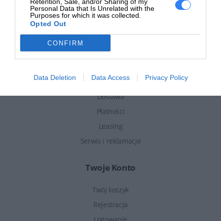
Retention, Sale, and/or Sharing of my
Aktualności
Personal Data that Is Unrelated with the
Purposes for which it was collected.
Pomoc i FAQ
Opted Out
Regulamin sklepu
CONFIRM
Polityka prywatności
Zakupy
Data Deletion
Data Access
Privacy Policy
Dostawa
Płatności
Leasing
Serwis i reklamacje
Twoje Konto
Twój koszyk
Rejestracja
Logowanie