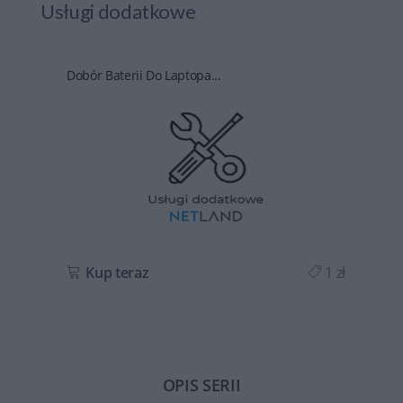
Usługi dodatkowe
Dobór Baterii Do Laptopa...
ł
Kup teraz
1 zł
OPIS SERII