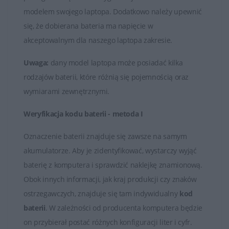
na baterii podczas korzystania z urządzenia bez
modelem swojego laptopa. Dodatkowo należy upewnić
podłączenia do zasilania.
się, że dobierana bateria ma napięcie w
Baterie HP, podobnie jak każda bateria litowo-jonowa,
akceptowalnym dla naszego laptopa zakresie.
mają ograniczoną liczbę cykli ładowania i rozładowania.
Uwaga:
dany model laptopa może posiadać kilka
Po pewnej liczbie cykli użytkowania bateria może
rodzajów baterii, które różnią się pojemnością oraz
zacząć tracić pojemność, co prowadzi do skrócenia
wymiarami zewnętrznymi.
czasu działania na baterii.
Weryfikacja kodu baterii - metoda I
W przypadku zużycia baterii lub utraty jej zdolności do
utrzymania odpowiedniego poziomu naładowania,
Oznaczenie baterii znajduje się zawsze na samym
można ją wymienić na nową. Producenci oferują
akumulatorze. Aby je zidentyfikować, wystarczy wyjąć
oryginalne baterie, które są kompatybilne z
baterię z komputera i sprawdzić naklejkę znamionową.
konkretnymi modelami laptopów HP.
Obok innych informacji, jak kraj produkcji czy znaków
ostrzegawczych, znajduje się tam indywidualny
kod
Baterie HP są kluczowymi elementami zapewniającymi
baterii
. W zależności od producenta komputera będzie
mobilność i niezależność od stałego źródła zasilania dla
on przybierał postać różnych konfiguracji liter i cyfr.
przenośnych urządzeń marki HP. Ważne jest