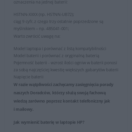
oznaczenia na jednej baterii:
HSTNN-XXXX (np. HSTNN-UB72);
ciąg 9 cyfr, z czego trzy ostatnie poprzedzone są
myślnikiem – np. 485041-001;
Warto zwrócić uwagę na:
Model laptopa i porównać z listą kompatybilności
Model baterii i porównać z oryginalną baterią
Pojemność baterii - wzrost ilości ogniw w baterii ponosi
za sobą najczęściej kwestię większych gabarytów baterii
Napięcie baterii
W razie wątpliwości zachęcamy zasięgnięcia porady
naszych Doradców, którzy służą swoją fachową
wiedzą zarówno poprzez
kontakt telefoniczny jak
i mailowy
.
Jak wymienić baterię w laptopie HP?