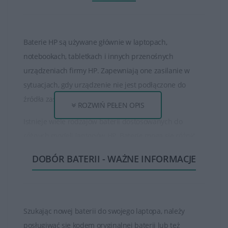
Baterie HP są używane głównie w laptopach,
notebookach, tabletkach i innych przenośnych
urządzeniach firmy HP. Zapewniają one zasilanie w
sytuacjach, gdy urządzenie nie jest podłączone do
źródła zasilania zewnętrznego.
ROZWIŃ PEŁEN OPIS
Istnieje wiele rodzajów baterii dostosowanych do
różnych modeli laptopów HP. Baterie mogą się różnić
pod względem pojemności, napięcia, typu oraz czasu
DOBÓR BATERII - WAŻNE INFORMACJE
pracy na baterii.
Czas działania baterii HP może się różnić w zależności
od modelu laptopa, konfiguracji systemu oraz sposobu
Szukając nowej baterii do swojego laptopa, należy
użytkowania. Większość baterii ma określony czas pracy
posługiwać się kodem oryginalnej baterii lub też