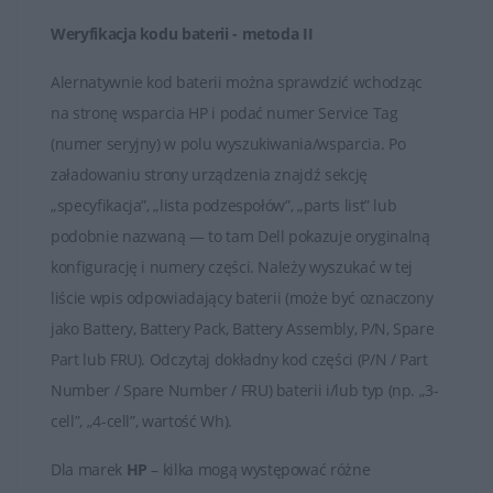
odpowiednie użytkowanie i pielęgnacja baterii, aby
Weryfikacja kodu baterii - metoda II
utrzymać jej wydajność na jak najwyższym poziomie.
Alernatywnie kod baterii można sprawdzić wchodząc
na stronę wsparcia HP i podać numer Service Tag
(numer seryjny) w polu wyszukiwania/wsparcia. Po
załadowaniu strony urządzenia znajdź sekcję
„specyfikacja”, „lista podzespołów”, „parts list” lub
podobnie nazwaną — to tam Dell pokazuje oryginalną
konfigurację i numery części. Należy wyszukać w tej
liście wpis odpowiadający baterii (może być oznaczony
jako Battery, Battery Pack, Battery Assembly, P/N, Spare
Part lub FRU). Odczytaj dokładny kod części (P/N / Part
Number / Spare Number / FRU) baterii i/lub typ (np. „3-
cell”, „4-cell”, wartość Wh).
Dla marek
HP
– kilka mogą występować różne