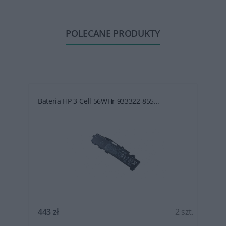
POLECANE PRODUKTY
Bateria HP 3-Cell 56WHr 933322-855...
t.
443 zł
2 szt.