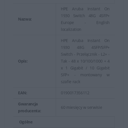
Switchy HPE posiadają funkcje zabezpieczeń, takie jak
HPE Aruba Instant On
1930 Switch 48G 4SFP+
uwierzytelnianie użytkowników, listy kontroli dostępu
Nazwa:
Europe - English
(ACL), izolacja portów czy też zabezpieczenia przed
localization
atakami typu DoS (Denial of Service).
HPE Aruba Instant On
Posiadają narzędzia do zdalnego zarządzania, co
1930 48G 4SFP/SFP+
umożliwia administratorom kontrolę nad siecią,
Switch - Przełącznik - L2+ -
konfiguracją switchy, aktualizacjami oprogramowania
Opis:
Tak - 48 x 10/100/1000 + 4
x 1 Gigabit / 10 Gigabit
oraz monitorowanie stanu pracy urządzenia.
SFP+ - montowany w
Switchy HPE stanowią kluczowy element infrastruktury
szafie rack
sieciowej dla firm i organizacji, zapewniając szybką i
EAN:
0190017356112
niezawodną transmisję danych w sieci. Ich
Gwarancja
różnorodność, funkcje zabezpieczeń, zarządzanie oraz
60 miesięcy w serwisie
producenta:
wysoka wydajność są kluczowe dla zapewnienia
sprawnej pracy sieci oraz dostępu do usług dla
Ogólne