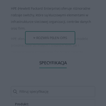
HPE (Hewlett Packard Enterprise) oferuje różnorodne
rodzaje switchy, które są kluczowymi elementami w
infrastrukturze sieciowej organizacji, centrów danych
oraz firm.
ROZWIŃ PEŁEN OPIS
HPE oferuje szereg switchy, w tym zarówno modele
przeznaczone do małych i średnich firm, jak i
zaawansowane rozwiązania dla dużych centrów
danych.
SPECYFIKACJA
Modele różnią się liczbą portów, prędkością transmisji
danych, funkcjami zarządzania i zabezpieczeń.Switchy
HPE mogą obsługiwać różne prędkości transmisji
danych, w tym Gigabit Ethernet, 10-Gigabit Ethernet czy
nawet 100-Gigabit Ethernet, co umożliwia skalowanie
sieci zgodnie z wymaganiami.
Produkt: