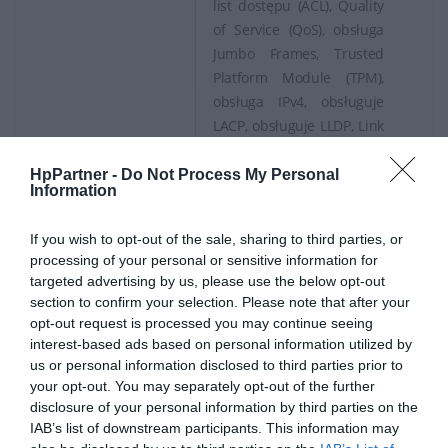
list dostępu (ACL), Quality
of Service (QoS), obsługa
Jumbo Frames, Trusted
Platform Module (TPM),
obsługa IPv4, obsługuje
LACP, obsługuje LLDP, Link
Aggregation Control
Protocol (LACP), Class of
HpPartner -
Do Not Process My Personal
Information
Service (CoS), obsługuje
SNMP, bufor pakietów
If you wish to opt-out of the sale, sharing to third parties, or
1,5MB, Bridge protocol
processing of your personal or sensitive information for
data unit (BPDU), LLDP-
targeted advertising by us, please use the below opt-out
MED, Green Ethernet (EEE)
section to confirm your selection. Please note that after your
opt-out request is processed you may continue seeing
IEEE 802.3, IEEE 802.3u,
interest-based ads based on personal information utilized by
IEEE 802.3z, IEEE 802.1D,
us or personal information disclosed to third parties prior to
IEEE 802.1Q, IEEE 802.3ab,
your opt-out. You may separately opt-out of the further
Zgodność z
IEEE 802.1p, IEEE 802.3x,
disclosure of your personal information by third parties on the
normami:
IEEE 802.3ad (LACP), IEEE
IAB’s list of downstream participants. This information may