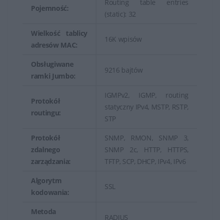
Routing table entries
Pojemność:
(static): 32
Wielkość tablicy
16K wpisów
adresów MAC:
Obsługiwane
9216 bajtów
ramki Jumbo:
IGMPv2, IGMP, routing
Protokół
statyczny IPv4, MSTP, RSTP,
routingu:
STP
Protokół
SNMP, RMON, SNMP 3,
zdalnego
SNMP 2c, HTTP, HTTPS,
zarządzania:
TFTP, SCP, DHCP, IPv4, IPv6
Algorytm
SSL
kodowania:
Metoda
RADIUS