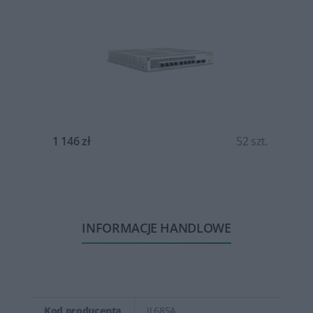
t.
1 146 zł
52 szt.
INFORMACJE HANDLOWE
Kod producenta
JL685A