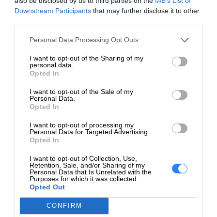
also be disclosed by us to third parties on the
IAB’s List of
802.1w, IEEE 802.1x, IEEE
Downstream Participants
that may further disclose it to other
802.1s, IEEE 802.1ab
third parties.
(LLDP), IEEE 802.3az
Personal Data Processing Opt Outs
1 x ARM Cortex-A9: 800
Procesor:
MHz
I want to opt-out of the Sharing of my
personal data.
Opted In
RAM:
512 MB
I want to opt-out of the Sale of my
Pamięć fleszowa:
256 MB
Personal Data.
Opted In
Rozszerzenie / połączenie
I want to opt-out of processing my
48 x 1000Base-T RJ-45
Personal Data for Targeted Advertising.
Opted In
Interfejsy:
4 x Gigabit / 10Gbit LAN
SFP+
I want to opt-out of Collection, Use,
Retention, Sale, and/or Sharing of my
Personal Data that Is Unrelated with the
Zasilanie
Purposes for which it was collected.
Opted Out
Adapter mocy
Zasilacz:
wewnętrznej
CONFIRM