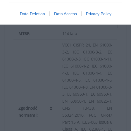
Wymagane
AC 120/230 V (50/60 Hz)
napięcie:
Data Deletion
Data Access
Privacy Policy
Różne
MTBF:
114 lata
VCCI, CISPR 24, EN 61000-
3-2, IEC 61000-3-2, IEC
61000-3-3, IEC 61000-4-11,
IEC 61000-4-2, IEC 61000-
4-3, IEC 61000-4-4, IEC
61000-4-5, IEC 61000-4-6,
IEC 61000-4-8, EN 61000-3-
3, UL 60950-1, IEC 60950-1,
EN 60950-1, EN 60825-1,
Zgodność z
CNS 13438, EN
normami:
55024:2010, FCC CFR47
Part 15 A, ICES-003 issue 6
Class A, IEC 62368-1, UL