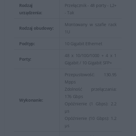
użytkowników końcowych.
Rodzaj
Przełącznik - 48 porty - L2+
urządzenia:
- Tak
Montowany w szafie rack
Rodzaj obudowy:
1U
Podtyp:
10 Gigabit Ethernet
48 x 10/100/1000 + 4 x 1
Porty:
Gigabit / 10 Gigabit SFP+
Przepustowość: 130.95
Mpps
Zdolność przełączania:
176 Gbps
Wykonanie:
Opóźnienie (1 Gbps): 2.2
µs
Opóźnienie (10 Gbps): 1.2
µs