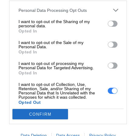
Wykonanie:
Szybkość routowania /
Personal Data Processing Opt Outs
przełączania: 176 Gbps
I want to opt-out of the Sharing of my
Trasy statyczne: 32
personal data.
Opted In
Interfejsy wirtualne
(VLANy): 8
I want to opt-out of the Sale of my
Pojemność:
Wpisy w tabeli routingu
Personal Data.
Opted In
IPv4: 32
Wpisy w tabeli routingu
I want to opt-out of processing my
IPv6: 32
Personal Data for Targeted Advertising.
Opted In
Wielkość tablicy
16384 wpisów
I want to opt-out of Collection, Use,
adresów MAC:
Retention, Sale, and/or Sharing of my
Personal Data that Is Unrelated with the
Purposes for which it was collected.
Obsługiwane
10KB
Opted Out
ramki Jumbo:
CONFIRM
IGMP, VRRP, routing
Protokół
statyczny IPv4, routing
routingu:
statyczny IPv6, ECMP
Data Deletion
Data Access
Privacy Policy