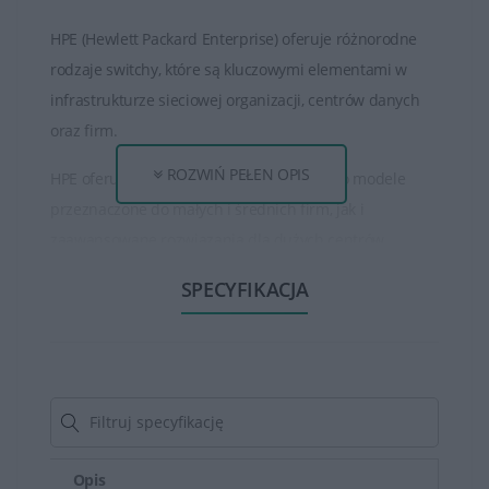
HPE (Hewlett Packard Enterprise) oferuje różnorodne
rodzaje switchy, które są kluczowymi elementami w
infrastrukturze sieciowej organizacji, centrów danych
oraz firm.
ROZWIŃ PEŁEN OPIS
HPE oferuje szereg switchy, w tym zarówno modele
przeznaczone do małych i średnich firm, jak i
zaawansowane rozwiązania dla dużych centrów
danych.
SPECYFIKACJA
Modele różnią się liczbą portów, prędkością transmisji
danych, funkcjami zarządzania i zabezpieczeń.Switchy
HPE mogą obsługiwać różne prędkości transmisji
danych, w tym Gigabit Ethernet, 10-Gigabit Ethernet czy
nawet 100-Gigabit Ethernet, co umożliwia skalowanie
sieci zgodnie z wymaganiami.
Opis