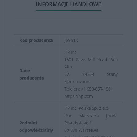
INFORMACJE HANDLOWE
Kod producenta
JG961A
HP Inc.
1501 Page Mill Road Palo
Alto,
Dane
CA 94304 Stany
producenta
Zjednoczone
Telefon: +1 650-857-1501
https://hp.com
HP Inc. Polska Sp. z o.o.
Plac Marszałka Józefa
Podmiot
Piłsudskiego 1
odpowiedzialny
00-078 Warszawa