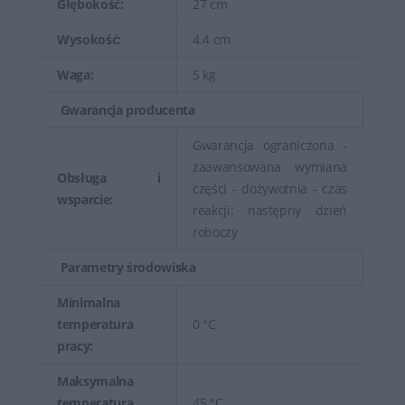
Głębokość:
27 cm
Wysokość:
4.4 cm
Waga:
5 kg
Gwarancja producenta
Gwarancja ograniczona -
zaawansowana wymiana
Obsługa i
części - dożywotnia - czas
wsparcie:
reakcji: następny dzień
roboczy
Parametry środowiska
Minimalna
temperatura
0 °C
pracy:
Maksymalna
temperatura
45 °C