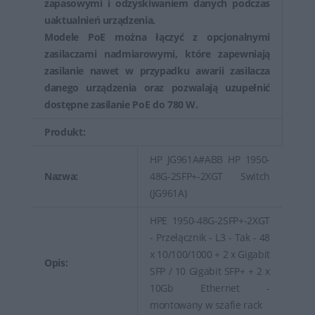
zapasowymi i odzyskiwaniem danych podczas
uaktualnień urządzenia.
Modele PoE można łączyć z opcjonalnymi
zasilaczami nadmiarowymi, które zapewniają
zasilanie nawet w przypadku awarii zasilacza
danego urządzenia oraz pozwalają uzupełnić
dostępne zasilanie PoE do 780 W.
Produkt:
HP JG961A#ABB HP 1950-
Nazwa:
48G-2SFP+-2XGT Switch
(JG961A)
HPE 1950-48G-2SFP+-2XGT
- Przełącznik - L3 - Tak - 48
x 10/100/1000 + 2 x Gigabit
Opis:
SFP / 10 Gigabit SFP+ + 2 x
10Gb Ethernet -
montowany w szafie rack