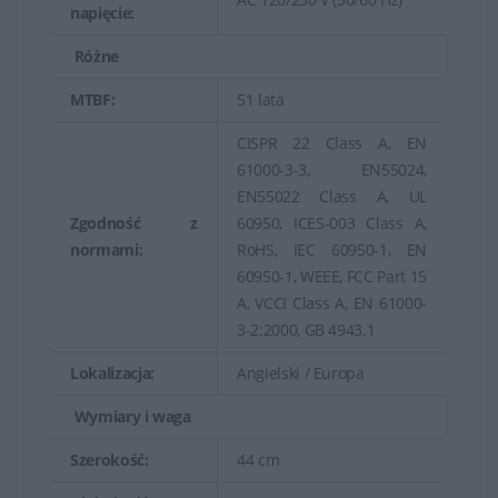
napięcie:
Różne
MTBF:
51 lata
CISPR 22 Class A, EN
61000-3-3, EN55024,
EN55022 Class A, UL
Zgodność z
60950, ICES-003 Class A,
normami:
RoHS, IEC 60950-1, EN
60950-1, WEEE, FCC Part 15
A, VCCI Class A, EN 61000-
3-2:2000, GB 4943.1
Lokalizacja:
Angielski / Europa
Wymiary i waga
Szerokość:
44 cm