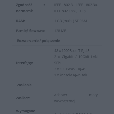
Zgodność z
IEEE 802.3, IEEE 802.3u,
normami:
IEEE 802.1ab (LLDP)
RAM:
1 GB (maks.) SDRAM
Pamięć fleszowa:
128 MB
Rozszerzenie / połączenie
48 x 1000Base-T RJ-45
2 x Gigabit / 10Gbit LAN
Interfejsy:
SFP+
2 x 10GBase-T RJ-45
1 x konsola RJ-45 tak
Zasilanie
Adapter mocy
Zasilacz:
wewnętrznej
Wymagane
AC 120/230 V (50/60 Hz)