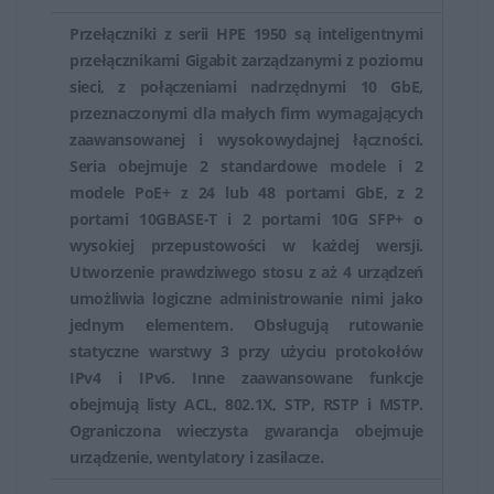
Switchy HPE posiadają funkcje zabezpieczeń, takie jak
Przełączniki z serii HPE 1950 są inteligentnymi
przełącznikami Gigabit zarządzanymi z poziomu
uwierzytelnianie użytkowników, listy kontroli dostępu
sieci, z połączeniami nadrzędnymi 10 GbE,
(ACL), izolacja portów czy też zabezpieczenia przed
przeznaczonymi dla małych firm wymagających
atakami typu DoS (Denial of Service).
zaawansowanej i wysokowydajnej łączności.
Seria obejmuje 2 standardowe modele i 2
Posiadają narzędzia do zdalnego zarządzania, co
modele PoE+ z 24 lub 48 portami GbE, z 2
umożliwia administratorom kontrolę nad siecią,
portami 10GBASE-T i 2 portami 10G SFP+ o
konfiguracją switchy, aktualizacjami oprogramowania
wysokiej przepustowości w każdej wersji.
oraz monitorowanie stanu pracy urządzenia.
Utworzenie prawdziwego stosu z aż 4 urządzeń
umożliwia logiczne administrowanie nimi jako
Switchy HPE stanowią kluczowy element infrastruktury
jednym elementem. Obsługują rutowanie
sieciowej dla firm i organizacji, zapewniając szybką i
statyczne warstwy 3 przy użyciu protokołów
niezawodną transmisję danych w sieci. Ich
IPv4 i IPv6. Inne zaawansowane funkcje
obejmują listy ACL, 802.1X, STP, RSTP i MSTP.
różnorodność, funkcje zabezpieczeń, zarządzanie oraz
Ograniczona wieczysta gwarancja obejmuje
wysoka wydajność są kluczowe dla zapewnienia
urządzenie, wentylatory i zasilacze.
sprawnej pracy sieci oraz dostępu do usług dla