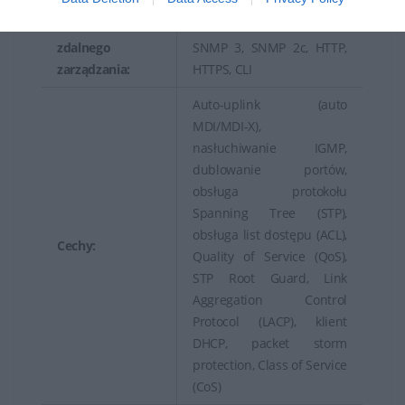
Protokół
SNMP 1, RMON 2, RMON,
zdalnego
SNMP 3, SNMP 2c, HTTP,
zarządzania:
HTTPS, CLI
Auto-uplink (auto
MDI/MDI-X),
nasłuchiwanie IGMP,
dublowanie portów,
obsługa protokołu
Spanning Tree (STP),
obsługa list dostępu (ACL),
Cechy:
Quality of Service (QoS),
STP Root Guard, Link
Aggregation Control
Protocol (LACP), klient
DHCP, packet storm
protection, Class of Service
(CoS)