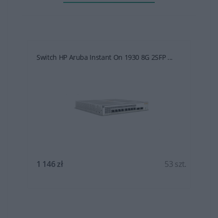
Switch HP Aruba Instant On 1930 8G 2SFP ...
t.
1 146 zł
53 szt.