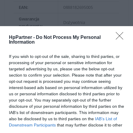
EAN:
0888182695005
Gwarancja
Dożywotnia
producenta:
Ogólne
HpPartner -
Do Not Process My Personal
Information
Rodzaj
Przełącznik - 48 porty - L3 -
urządzenia:
Tak - wieżowy
If you wish to opt-out of the sale, sharing to third parties, or
processing of your personal or sensitive information for
Montowany w szafie rack
targeted advertising by us, please use the below opt-out
Rodzaj obudowy:
1U
section to confirm your selection. Please note that after your
opt-out request is processed you may continue seeing
Podtyp:
Gigabit Ethernet
interest-based ads based on personal information utilized by
us or personal information disclosed to third parties prior to
48 x 10/100/1000 + 2 x
your opt-out. You may separately opt-out of the further
Porty:
Gigabit SFP / 10 Gigabit
disclosure of your personal information by third parties on the
SFP+ + 2 x 10Gb Ethernet
IAB’s list of downstream participants. This information may
also be disclosed by us to third parties on the
IAB’s List of
Przepustowość (pakiet 64-
Downstream Participants
that may further disclose it to other
bajty): do 130,9 Mpps
third parties.