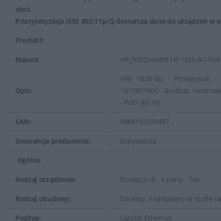
sieci.
Priorytetyzacja IEEE 802.11p/Q dostarcza dane do urządzeń w op
Produkt:
Nazwa:
HP J9982A#ABB HP 1820-8G-PoE+
HPE 1820-8G - Przełącznik -
Opis:
10/100/1000 - desktop, montowa
- PoE+ (65 W)
EAN:
0888182299487
Gwarancja producenta:
Dożywotnia
Ogólne
Rodzaj urządzenia:
Przełącznik - 8 porty - Tak
Rodzaj obudowy:
Desktop, montowany w szafie ra
Podtyp:
Gigabit Ethernet