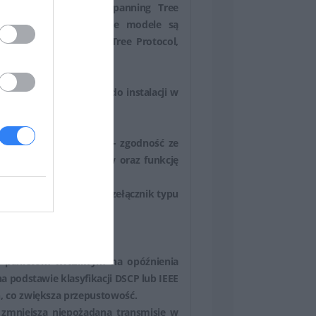
rzewa rozpinającego (Spanning Tree
IGMP Snooping. Wszystkie modele są
cego (Rapid Spanning Tree Protocol,
b na biurku.
e cichym rozwiązaniem do instalacji w
)
cje energooszczędności - zgodność ze
ania bezczynnych portów oraz funkcję
jdujący się przed nim przełącznik typu
.
cją.
je pakietom wrażliwym na opóźnienia
a podstawie klasyfikacji DSCP lub IEEE
, co zwiększa przepustowość.
o zmniejsza niepożądaną transmisję w