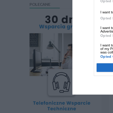
Opted 
POLECANE
I want t
Opted 
I want 
Advertis
Opted 
I want t
of my P
was col
Opted 