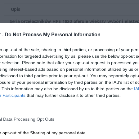
Switchy HPE stanowią kluczowy element infrastruktury sieciowej dla f
Opis
niezawodną transmisję danych w sieci. Ich różnorodność, funkcje z
wydajność są kluczowe dla zapewnienia sprawnej pracy sieci oraz 
Seria przełączników HPE 1820 oferuje większy wybór i elasty
końcowych.
wymagają łatwości użytkowania i niższego całkowitego kosz
 -
Do Not Process My Personal Information
zapewnia większy komfort użytkowania sieci. Są to inteligen
Ethernet warstwy 2 w stałej konfiguracji w ramach łatweg
to opt-out of the sale, sharing to third parties, or processing of your per
najnowszymi funkcjami oszczędzania energii. Przełączniki te
formation for targeted advertising by us, please use the below opt-out s
pracy, a działanie sieci można szczegółowo konfigurować z
r selection. Please note that after your opt-out request is processed y
opartego na przeglądarce.
eing interest-based ads based on personal information utilized by us or
disclosed to third parties prior to your opt-out. You may separately opt-
Najważniejsze punkty sprzedaży
losure of your personal information by third parties on the IAB’s list of
. This information may also be disclosed by us to third parties on the
IA
Łatwa obsługa, wdrażanie i zarządzanie
Participants
that may further disclose it to other third parties.
Przełączniki z serii HPE 1820 oferują intuicyjny interfejs W
oknem nawigacji, który ułatwia zarządzanie urządzeniami p
Przełączniki z serii HPE 1820 to idealne rozwiązanie dla firm, 
l Data Processing Opt Outs
Seria obejmuje pełną ofertę opcji zwiększających elastycznoś
stelażu, w tym trzy modele bez obsługi standardu Power ov
o opt-out of the Sharing of my personal data.
wyposażone w porty SFP do połączeń światłowodowych.