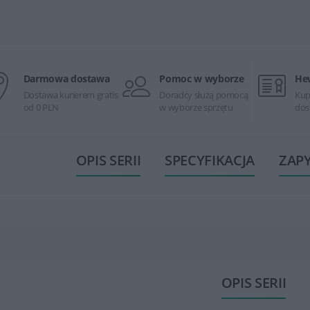
Darmowa dostawa
Pomoc w wyborze
He
Dostawa kurierem gratis
Doradcy służą pomocą
Kup
od 0 PLN
w wyborze sprzętu
dos
OPIS SERII
SPECYFIKACJA
ZAP
OPIS SERII