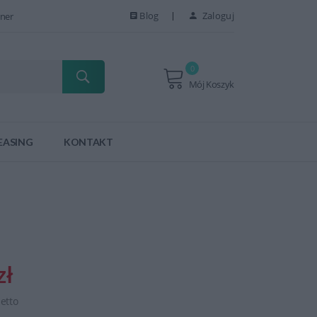
Blog
Zaloguj
ner
0
Mój Koszyk
EASING
KONTAKT
zł
netto