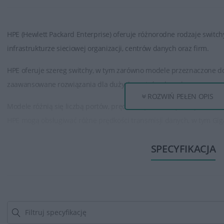
HPE (Hewlett Packard Enterprise) oferuje różnorodne rodzaje switc
infrastrukturze sieciowej organizacji, centrów danych oraz firm.
HPE oferuje szereg switchy, w tym zarówno modele przeznaczone do m
zaawansowane rozwiązania dla dużych centrów danych.
ROZWIŃ PEŁEN OPIS
Modele różnią się liczbą portów, prędkością transmisji danych, fun
HPE mogą obsługiwać różne prędkości transmisji danych, w tym Gigab
nawet 100-Gigabit Ethernet, co umożliwia skalowanie sieci zgodnie
SPECYFIKACJA
Switchy HPE posiadają funkcje zabezpieczeń, takie jak uwierzytelnian
(ACL), izolacja portów czy też zabezpieczenia przed atakami typu DoS 
Posiadają narzędzia do zdalnego zarządzania, co umożliwia administ
switchy, aktualizacjami oprogramowania oraz monitorowanie stanu 