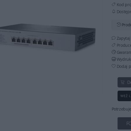
Kod pr
Dostęp
Produ
Zapytaj
Produc
Gwaran
Wydruku
Dodaj p
D
WEŹ L
Potrzebuj
F