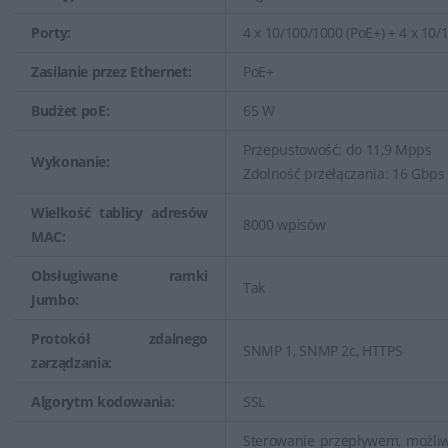
Porty:
4 x 10/100/1000 (PoE+) + 4 x 10/
Zasilanie przez Ethernet:
PoE+
Budżet poE:
65 W
Przepustowość: do 11,9 Mpps
Wykonanie:
Zdolność przełączania: 16 Gbps
Wielkość tablicy adresów
8000 wpisów
MAC:
Obsługiwane ramki
Tak
Jumbo:
Protokół zdalnego
SNMP 1, SNMP 2c, HTTPS
zarządzania:
Algorytm kodowania:
SSL
Sterowanie przepływem, możliw