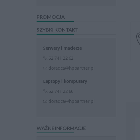
PROMOCJA
SZYBKI KONTAKT
Serwery i macierze
62 741 22 62
doradca@hppartner.pl
Laptopy i komputery
62 741 22 66
doradca@hppartner.pl
WAŻNE INFORMACJE