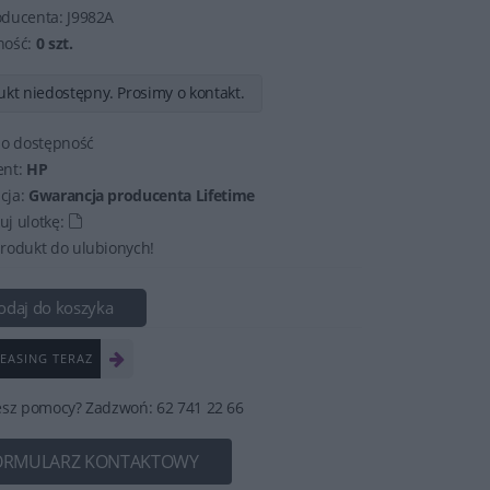
oducenta:
J9982A
ność:
0 szt.
kt niedostępny. Prosimy o kontakt.
 o dostępność
ent:
HP
cja:
Gwarancja producenta Lifetime
j ulotkę:
rodukt do ulubionych!
odaj do koszyka
EASING TERAZ
esz pomocy? Zadzwoń: 62 741 22 66
ORMULARZ KONTAKTOWY