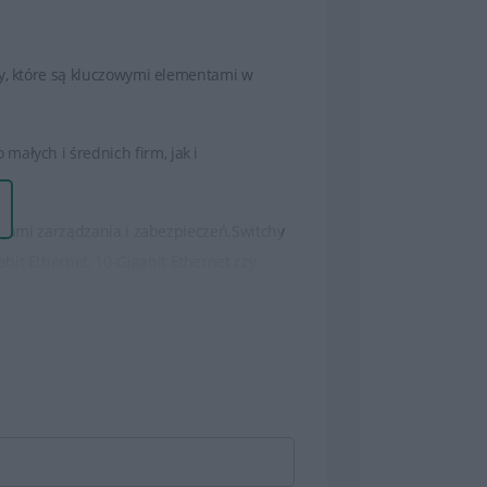
hy, które są kluczowymi elementami w
ałych i średnich firm, jak i
kcjami zarządzania i zabezpieczeń.Switchy
it Ethernet, 10-Gigabit Ethernet czy
 z wymaganiami.
ie użytkowników, listy kontroli dostępu
(Denial of Service).
ratorom kontrolę nad siecią, konfiguracją
pracy urządzenia.