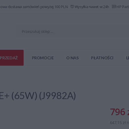
owa dostawa zamówień powyżej 100 PLN
Wysyłka nawet w 24h
HP Part
PRZEDAŻ
PROMOCJE
O NAS
PŁATNOŚCI
L
E+ (65W) (J9982A)
796 
647,15 zł 