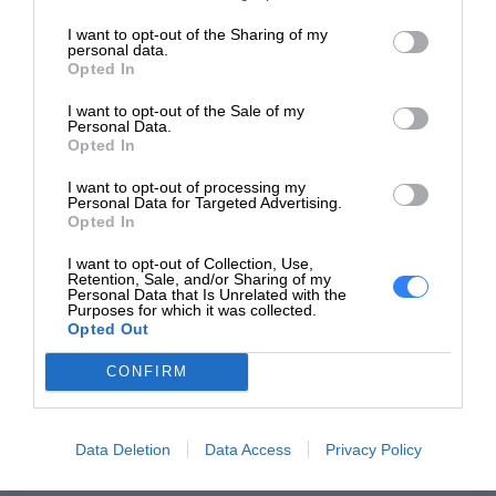
HP ProBook 455 G2
I want to opt-out of the Sharing of my
HP ProBook 640 G1
personal data.
HP ProBook 645 G1
Opted In
HP ProBook 650 G1
I want to opt-out of the Sale of my
HP ProBook 655 G1
Personal Data.
Opted In
HP Spectre Pro x360
HP ZBook 14 G2
I want to opt-out of processing my
HP ZBook 15u G2
Personal Data for Targeted Advertising.
Opted In
Kolor
Czarny
I want to opt-out of Collection, Use,
Retention, Sale, and/or Sharing of my
Więcej
Personal Data that Is Unrelated with the
Prosimy o kontakt.
Purposes for which it was collected.
informacji
Opted Out
CONFIRM
POLECANE PRODUKTY
Data Deletion
Data Access
Privacy Policy