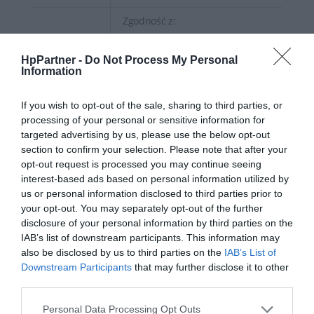
Zgodność z:
HP EliteBook 720 G1
HP EliteBook 720 G2
HpPartner -
Do Not Process My Personal
HP EliteBook 725 G2
Information
HP EliteBook 740 G1
HP EliteBook 740 G2
If you wish to opt-out of the sale, sharing to third parties, or
processing of your personal or sensitive information for
HP EliteBook 745 G2
targeted advertising by us, please use the below opt-out
HP EliteBook 750 G1
section to confirm your selection. Please note that after your
HP EliteBook 750 G2
opt-out request is processed you may continue seeing
HP EliteBook 755 G1
interest-based ads based on personal information utilized by
HP EliteBook 820 G1
us or personal information disclosed to third parties prior to
HP Elitebook 840 G1
your opt-out. You may separately opt-out of the further
Dodatkowe
HP EliteBook 840 G2
disclosure of your personal information by third parties on the
IAB’s list of downstream participants. This information may
informacje
HP Elitebook 850 G1
also be disclosed by us to third parties on the
IAB’s List of
HP EliteBook 850 G2
Downstream Participants
that may further disclose it to other
HP Pro x2 612 G1
third parties.
HP ProBook 430 G2
HP ProBook 450 G2
Personal Data Processing Opt Outs