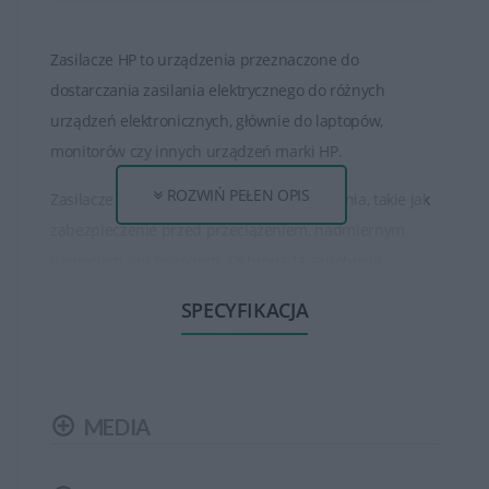
Zasilacze HP to urządzenia przeznaczone do
dostarczania zasilania elektrycznego do różnych
urządzeń elektronicznych, głównie do laptopów,
monitorów czy innych urządzeń marki HP.
ROZWIŃ PEŁEN OPIS
Zasilacze HP często posiadają zabezpieczenia, takie jak
zabezpieczenie przed przeciążeniem, nadmiernym
napięciem czy zwarciem. Ochrona ta zapobiega
uszkodzeniom urządzeń podczas awarii zasilacza.
SPECYFIKACJA
Oryginalne zasilacze HP są zoptymalizowane i
zaprojektowane z myślą o konkretnych modelach
urządzeń. Gwarantują one kompatybilność i
MEDIA
odpowiednie parametry zasilania, co zapewnia stabilną
pracę sprzętu.