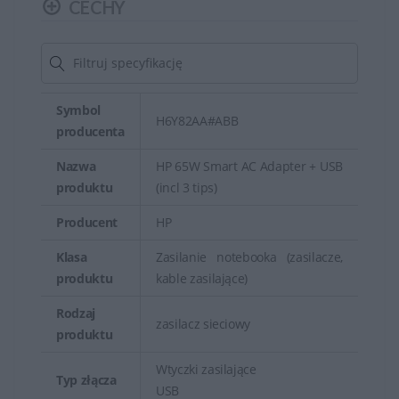
CECHY
Zasilacze przeznaczone do laptopów są zazwyczaj
przenośne, co pozwala na łatwe przenoszenie ich wraz
z urządzeniem. Wiele zasilaczy ma kompaktowe
rozmiary, co ułatwia ich transport.
Symbol
H6Y82AA#ABB
Zasilacze HP są niezwykle ważnymi elementami
producenta
zapewniającymi zasilanie do urządzeń marki HP. Ich
Nazwa
HP 65W Smart AC Adapter + USB
funkcjonalność, zabezpieczenia, kompatybilność i
produktu
(incl 3 tips)
mobilność zapewniają odpowiednie warunki do
Producent
HP
prawidłowego działania urządzeń elektronicznych.
Ważne jest korzystanie z zasilaczy oryginalnych lub
Klasa
Zasilanie notebooka (zasilacze,
produktu
kable zasilające)
zgodnych z zaleceniami producenta, aby uniknąć
problemów z zasilaniem i ewentualnych uszkodzeń
Rodzaj
zasilacz sieciowy
sprzętu.
produktu
Wtyczki zasilające
Typ złącza
USB