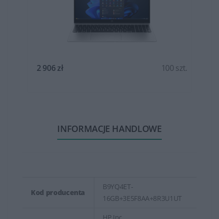
t.
2 906 zł
100 szt.
INFORMACJE HANDLOWE
B9YQ4ET-
Kod producenta
16GB+3E5F8AA+8R3U1UT
HP Inc.