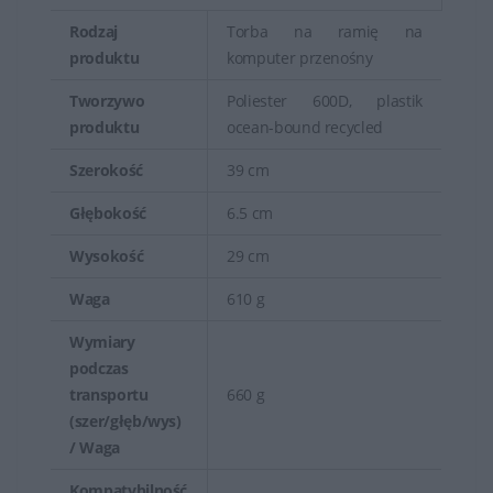
Rodzaj
Torba na ramię na
produktu
komputer przenośny
Tworzywo
Poliester 600D, plastik
produktu
ocean-bound recycled
Szerokość
39 cm
Głębokość
6.5 cm
Wysokość
29 cm
Waga
610 g
Wymiary
podczas
transportu
660 g
(szer/głęb/wys)
/ Waga
Kompatybilność