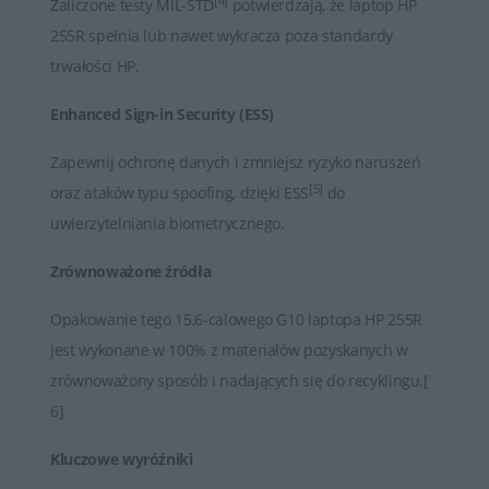
[4]
Zaliczone testy MIL-STD
potwierdzają, że laptop HP
255R spełnia lub nawet wykracza poza standardy
trwałości HP.
Enhanced Sign-in Security (ESS)
Zapewnij ochronę danych i zmniejsz ryzyko naruszeń
[5]
oraz ataków typu spoofing, dzięki ESS
do
uwierzytelniania biometrycznego.
Zrównoważone źródła
Opakowanie tego 15,6-calowego G10 laptopa HP 255R
jest wykonane w 100% z materiałów pozyskanych w
zrównoważony sposób i nadających się do recyklingu.[
6]
Kluczowe wyróźniki