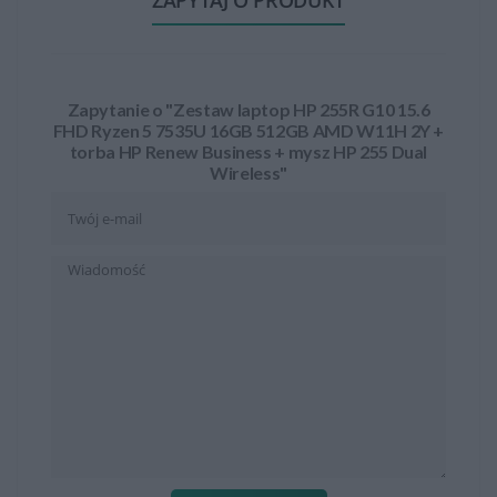
ZAPYTAJ O PRODUKT
Zapytanie o "Zestaw laptop HP 255R G10 15.6
FHD Ryzen 5 7535U 16GB 512GB AMD W11H 2Y +
torba HP Renew Business + mysz HP 255 Dual
Wireless"