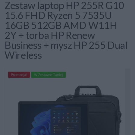
Zestaw laptop HP 255R G10
15.6 FHD Ryzen 5 7535U
16GB 512GB AMD W11H
2Y + torba HP Renew
Business + mysz HP 255 Dual
Wireless
Promocja!
W Zestawie Taniej