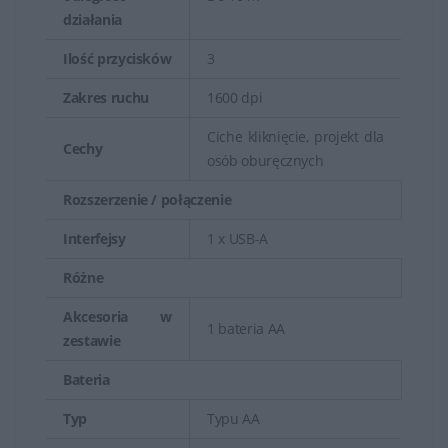
działania
Ilość przycisków
3
Zakres ruchu
1600 dpi
Ciche kliknięcie, projekt dla
Cechy
osób oburęcznych
Rozszerzenie / połączenie
Interfejsy
1 x USB-A
Różne
Akcesoria w
1 bateria AA
zestawie
Bateria
Typ
Typu AA