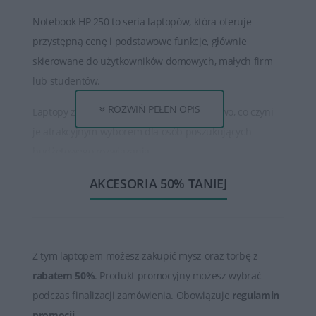
Notebook HP 250 to seria laptopów, która oferuje
przystępną cenę i podstawowe funkcje, głównie
skierowane do użytkowników domowych, małych firm
lub studentów.
ROZWIŃ PEŁEN OPIS
Laptopy z serii HP 250 są przystępne cenowo, co czyni
je atrakcyjnym wyborem dla osób poszukujących
budżetowego rozwiązania.
AKCESORIA 50% TANIEJ
Seria HP 250 oferuje różne konfiguracje, co pozwala na
wybór laptopa dostosowanego do indywidualnych
potrzeb, na przykład z różnymi wielkościami ekranów,
pojemnościami dysków i mocą procesorów.
Z tym laptopem możesz zakupić mysz oraz torbę z
Laptopy z serii HP 250 są zazwyczaj lekkie i przenośne,
rabatem 50%
. Produkt promocyjny możesz wybrać
co ułatwia ich noszenie w torbach i podróżowanie.
podczas finalizacji zamówienia. Obowiązuje
regulamin
promocji
.