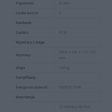
Pojemność
41 Wh
Liczba komór
3
Zasilanie
Zasilacz
45 W
Wymiary i waga
359,8 x 236 x 11,7–15,7
Wymiary
mm
Waga
1,66 kg
Certyfikaty
Energooszczędność
ENERGY STAR
Gwarancja
12 miesięcy dla firm