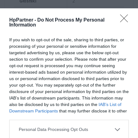
Głośniki
2
Mikrofony
2
HpPartner -
Do Not Process My Personal
Kamera
HD 720p
Information
Łączność
If you wish to opt-out of the sale, sharing to third parties, or
processing of your personal or sensitive information for
Wi-Fi
Wi-Fi 6 (802.11ax)
targeted advertising by us, please use the below opt-out
section to confirm your selection. Please note that after your
Bluetooth
5.4
opt-out request is processed you may continue seeing
interest-based ads based on personal information utilized by
Karta sieciowa
Realtek RTL8852BE
us or personal information disclosed to third parties prior to
Porty
your opt-out. You may separately opt-out of the further
disclosure of your personal information by third parties on the
USB-A
2
IAB’s list of downstream participants. This information may
also be disclosed by us to third parties on the
IAB’s List of
USB-C
1
Downstream Participants
that may further disclose it to other
third parties.
HDMI
1 (1.4b)
Personal Data Processing Opt Outs
Audio jack
Tak