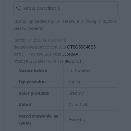
Laptop sprzedawany w zestawie z torbą i myszką.
Zestaw zawiera:
laptop HP 255R G10 B9YQ4ET
dodatkowa pamięć ram 8GB
CT8G56C46S5
torba HP Renew Business
3E5F8AA
mysz HP 255 Dual Wireless
8R3U1UT
Nazwa koloru
Turbo silver
Typ produktu
Laptop
Kolor produktu
Srebrny
Układ
Clamshell
Pozycjonowanie na
Everyday
rynku