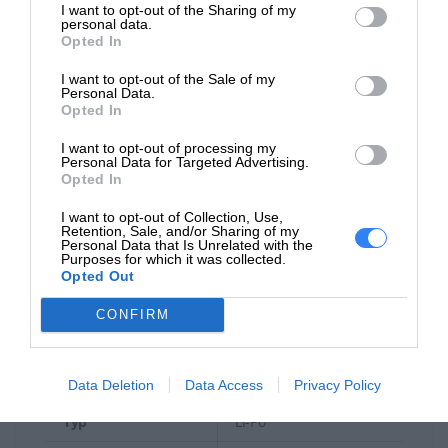
I want to opt-out of the Sharing of my
USB Sleep & Charge
Tak (1 port)
personal data.
Opted In
Klawiatura
I want to opt-out of the Sale of my
Personal Data.
Pełnowymiarowa +
Opted In
Typ
numeryczna
I want to opt-out of processing my
Personal Data for Targeted Advertising.
Podświetlenie
Tak
Opted In
Odporność na
Tak
I want to opt-out of Collection, Use,
zalanie
Retention, Sale, and/or Sharing of my
Personal Data that Is Unrelated with the
Purposes for which it was collected.
Kolor
Flint opaque
Opted Out
System
CONFIRM
System operacyjny
Windows 11 Home
Bateria
Data Deletion
Data Access
Privacy Policy
Typ
Li-Po