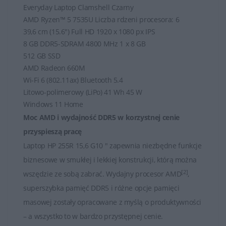
Everyday Laptop Clamshell Czarny
AMD Ryzen™ 5 7535U Liczba rdzeni procesora: 6
39,6 cm (15.6") Full HD 1920 x 1080 px IPS
8 GB DDR5-SDRAM 4800 MHz 1 x 8 GB
512 GB SSD
AMD Radeon 660M
Wi-Fi 6 (802.11ax) Bluetooth 5.4
Litowo-polimerowy (LiPo) 41 Wh 45 W
Windows 11 Home
Moc AMD i wydajność DDR5 w korzystnej cenie
przyspieszą pracę
Laptop HP 255R 15,6 G10 " zapewnia niezbędne funkcje
biznesowe w smukłej i lekkiej konstrukcji, którą można
[2]
wszędzie ze sobą zabrać. Wydajny procesor AMD
,
superszybka pamięć DDR5 i różne opcje pamięci
masowej zostały opracowane z myślą o produktywności
– a wszystko to w bardzo przystępnej cenie.