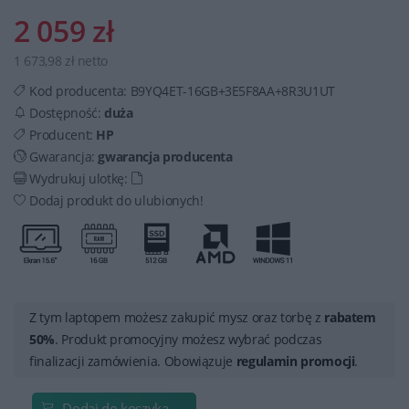
2 059 zł
1 673,98 zł netto
Kod producenta:
B9YQ4ET-16GB+3E5F8AA+8R3U1UT
Dostępność:
duża
Producent:
HP
Gwarancja:
gwarancja producenta
Wydrukuj ulotkę:
Dodaj produkt do ulubionych!
Z tym laptopem możesz zakupić mysz oraz torbę z
rabatem
50%
. Produkt promocyjny możesz wybrać podczas
finalizacji zamówienia. Obowiązuje
regulamin promocji
.
Dodaj do koszyka