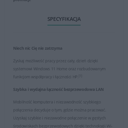
Notebooki HP 250 są przeznaczone dla osób, które
potrzebują podstawowych funkcji w laptopie w
SPECYFIKACJA
przystępnej cenie. Oferują one solidne wykonanie,
podstawową wydajność i wygodę użytkowania, co
sprawia, że są dobrym wyborem dla osób
poszukujących budżetowego laptopa do codziennego
Niech nic Cię nie zatrzyma
użytku.
Zyskaj możliwość pracy przez cały, dzień dzięki
W naszym sklepie bez problemu dokupisz niezbędne
systemowi Windows 11 Home oraz rozbudowanym
akcesoria do tego modelu, oraz rozszerzenie gwarancji.
[1]
funkcjom współpracy i łączności HP.
Szybka i wydajna łączność bezprzewodowa LAN
Mobilność komputera i niezawodność szybkiego
połączenia decyduje o tym, gdzie można pracować.
Uzyskaj szybkie i niezawodne połączenie w gęstych
środowiskach bezprzewodowych dzięki technologii Wi-