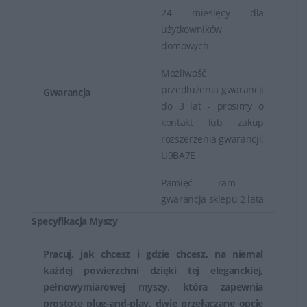
24 miesięcy dla
użytkowników
domowych
Możliwość
przedłużenia gwarancji
Gwarancja
do 3 lat - prosimy o
kontakt lub zakup
rozszerzenia gwarancji:
U9BA7E
Pamięć ram -
gwarancja sklepu 2 lata
Specyfikacja Myszy
Pracuj, jak chcesz i gdzie chcesz, na niemal
każdej powierzchni dzięki tej eleganckiej,
pełnowymiarowej myszy, która zapewnia
prostotę plug-and-play, dwie przełączane opcje